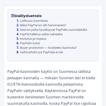
Sisällysluettelo
Laillisuus Suomessa
Miksi PayPal on silti harvinainen?
Kasinot jotka hyväksyvät PayPalin suomalaisilta
PayPal-talletus vaihe vaiheelta
Kotiutus ja nopeus
PayPalin kulut
Buyer protection — koskeeko kasinoita?
Vaihtoehdot jos PayPalia ei ole
PayPal-kasinoiden käyttö on Suomessa laillista
pelaajan kannalta — mikään Suomen laki ei kiellä
EU/ETA-lisensoiduilla kasinoilla pelaamista
PayPalin välityksellä. Käytännössä PayPal on
kuitenkin
harvinainen
Suomen markkinoille
suunnatuilla kasinoilla, koska PayPal itse rajoittaa