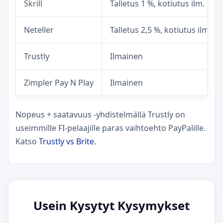
Skrill
Talletus 1 %, kotiutus ilm.
Neteller
Talletus 2,5 %, kotiutus ilm.
Trustly
Ilmainen
Zimpler Pay N Play
Ilmainen
Nopeus + saatavuus -yhdistelmällä Trustly on
useimmille FI-pelaajille paras vaihtoehto PayPalille.
Katso
Trustly vs Brite
.
Usein Kysytyt Kysymykset