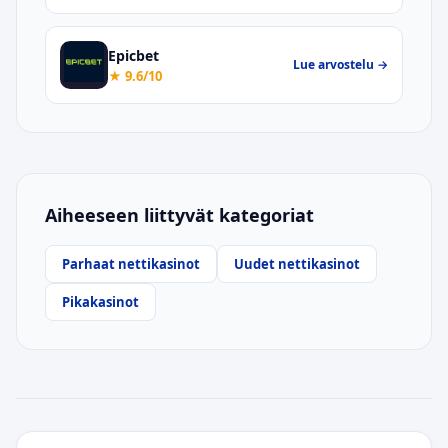
Epicbet
Lue arvostelu →
★ 9.6/10
Aiheeseen liittyvät kategoriat
Parhaat nettikasinot
Uudet nettikasinot
Pikakasinot