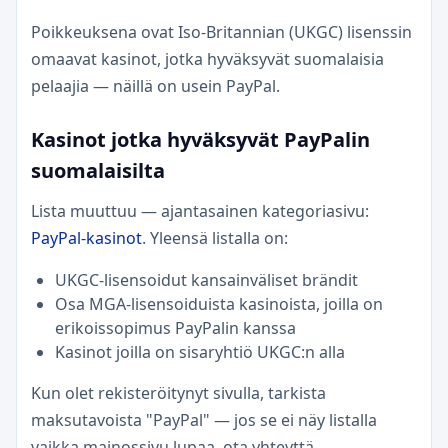
Poikkeuksena ovat Iso-Britannian (UKGC) lisenssin
omaavat kasinot, jotka hyväksyvät suomalaisia
pelaajia — näillä on usein PayPal.
Kasinot jotka hyväksyvät PayPalin
suomalaisilta
Lista muuttuu — ajantasainen kategoriasivu:
PayPal-kasinot
. Yleensä listalla on:
UKGC-lisensoidut kansainväliset brändit
Osa MGA-lisensoiduista kasinoista, joilla on
erikoissopimus PayPalin kanssa
Kasinot joilla on sisaryhtiö UKGC:n alla
Kun olet rekisteröitynyt sivulla, tarkista
maksutavoista "PayPal" — jos se ei näy listalla
vaikka mainossivu lupaa, ota yhteyttä