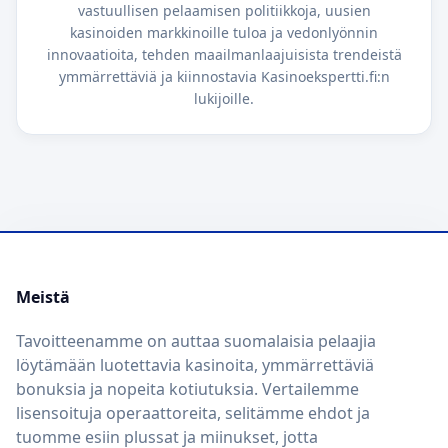
vastuullisen pelaamisen politiikkoja, uusien
kasinoiden markkinoille tuloa ja vedonlyönnin
innovaatioita, tehden maailmanlaajuisista trendeistä
ymmärrettäviä ja kiinnostavia Kasinoekspertti.fi:n
lukijoille.
Meistä
Tavoitteenamme on auttaa suomalaisia pelaajia
löytämään luotettavia kasinoita, ymmärrettäviä
bonuksia ja nopeita kotiutuksia. Vertailemme
lisensoituja operaattoreita, selitämme ehdot ja
tuomme esiin plussat ja miinukset, jotta