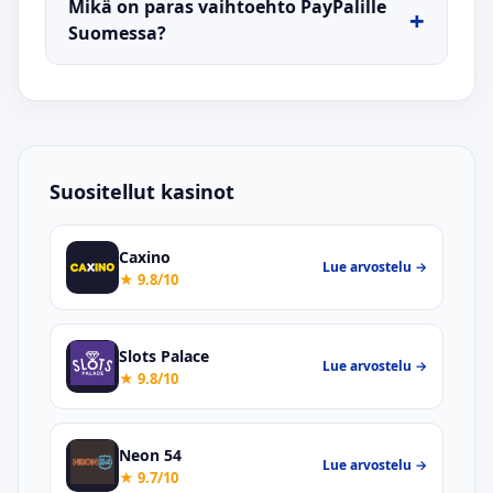
Mikä on paras vaihtoehto PayPalille
Suomessa?
Suositellut kasinot
Caxino
Lue arvostelu →
★ 9.8/10
Slots Palace
Lue arvostelu →
★ 9.8/10
Neon 54
Lue arvostelu →
★ 9.7/10