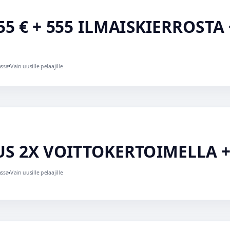
5 € + 555 ILMAISKIERROSTA 
ssa
Vain uusille pelaajille
US 2X VOITTOKERTOIMELLA + 
ssa
Vain uusille pelaajille