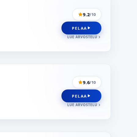
9.2
/10
PELAA
LUE ARVOSTELU
9.6
/10
PELAA
LUE ARVOSTELU