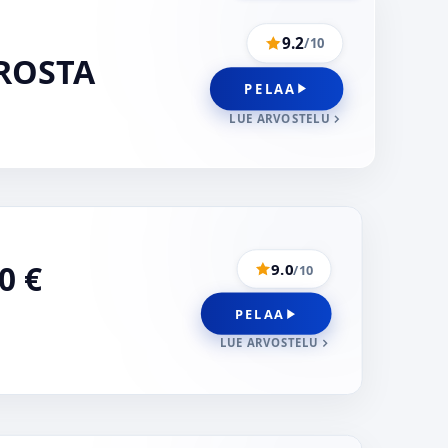
9.2
/10
RROSTA
PELAA
LUE ARVOSTELU
0 €
9.0
/10
PELAA
LUE ARVOSTELU