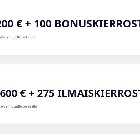
200 € + 100 BONUSKIERROS
a
Vain uusille pelaajille
 600 € + 275 ILMAISKIERROS
sa
Vain uusille pelaajille