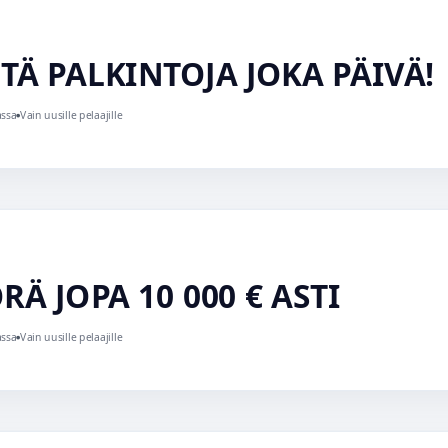
STÄ PALKINTOJA JOKA PÄIVÄ!
ssa
Vain uusille pelaajille
Ä JOPA 10 000 € ASTI
ssa
Vain uusille pelaajille