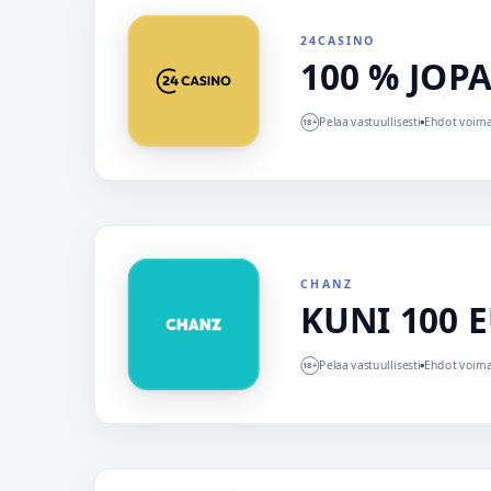
24CASINO
100 % JOP
Pelaa vastuullisesti
Ehdot voima
18+
CHANZ
KUNI 100 
Pelaa vastuullisesti
Ehdot voima
18+