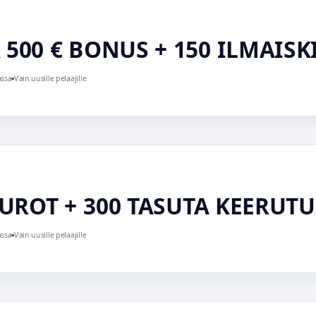
A 500 € BONUS + 150 ILMAIS
ssa
Vain uusille pelaajille
EUROT + 300 TASUTA KEERUTU
ssa
Vain uusille pelaajille