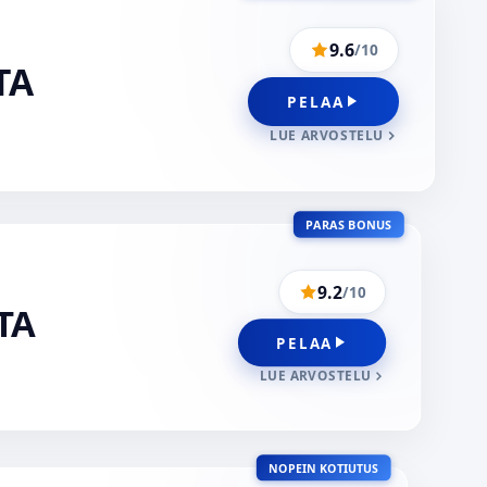
9.6
/10
TA
PELAA
LUE ARVOSTELU
PARAS BONUS
9.2
/10
TA
PELAA
LUE ARVOSTELU
NOPEIN KOTIUTUS