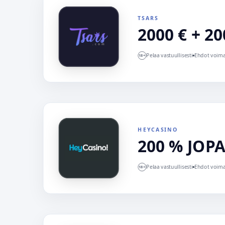
TSARS
2000 € + 2
Pelaa vastuullisesti
Ehdot voima
18+
HEYCASINO
200 % JOPA
Pelaa vastuullisesti
Ehdot voima
18+