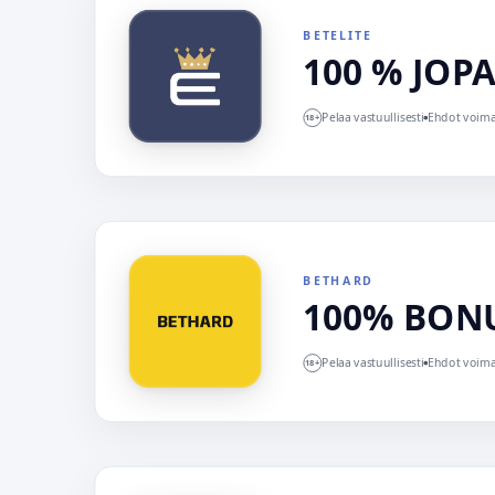
BETELITE
100 % JOPA
Pelaa vastuullisesti
Ehdot voima
18+
BETHARD
100% BONU
Pelaa vastuullisesti
Ehdot voima
18+