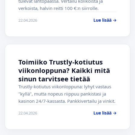
tulevat lähtöpäässä. Vertailu kolikoista ja
verkoista, halvin reitti 100 €:n siirrolle.
Lue lisää →
22.04.2026
Toimiiko Trustly-kotiutus
viikonloppuna? Kaikki mitä
sinun tarvitsee tietää
Trustly-kotiutus viikonloppuna: lyhyt vastaus
"kyllä", mutta nopeus riippuu pankistasi ja
kasinon 24/7-kassasta. Pankkivertailu ja vinkit.
Lue lisää →
22.04.2026