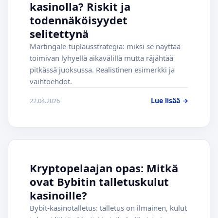
kasinolla? Riskit ja
todennäköisyydet
selitettynä
Martingale-tuplausstrategia: miksi se näyttää
toimivan lyhyellä aikavälillä mutta räjähtää
pitkässä juoksussa. Realistinen esimerkki ja
vaihtoehdot.
Lue lisää →
22.04.2026
Kryptopelaajan opas: Mitkä
ovat Bybitin talletuskulut
kasinoille?
Bybit-kasinotalletus: talletus on ilmainen, kulut