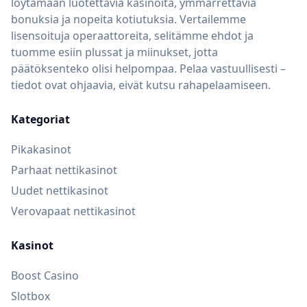
löytämään luotettavia kasinoita, ymmärrettäviä
bonuksia ja nopeita kotiutuksia. Vertailemme
lisensoituja operaattoreita, selitämme ehdot ja
tuomme esiin plussat ja miinukset, jotta
päätöksenteko olisi helpompaa. Pelaa vastuullisesti –
tiedot ovat ohjaavia, eivät kutsu rahapelaamiseen.
Kategoriat
Pikakasinot
Parhaat nettikasinot
Uudet nettikasinot
Verovapaat nettikasinot
Kasinot
Boost Casino
Slotbox