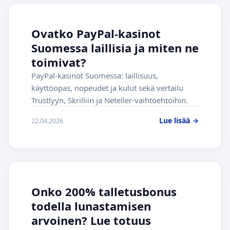
Ovatko PayPal-kasinot
Suomessa laillisia ja miten ne
toimivat?
PayPal-kasinot Suomessa: laillisuus,
käyttöopas, nopeudet ja kulut sekä vertailu
Trustlyyn, Skrilliin ja Neteller-vaihtoehtoihin.
Lue lisää →
22.04.2026
Onko 200% talletusbonus
todella lunastamisen
arvoinen? Lue totuus