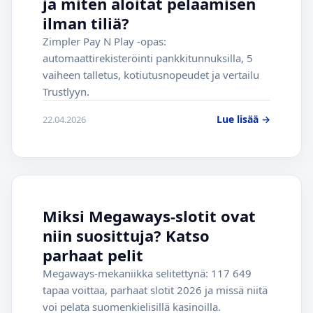
ja miten aloitat pelaamisen
ilman tiliä?
Zimpler Pay N Play -opas:
automaattirekisteröinti pankkitunnuksilla, 5
vaiheen talletus, kotiutusnopeudet ja vertailu
Trustlyyn.
Lue lisää →
22.04.2026
Miksi Megaways-slotit ovat
niin suosittuja? Katso
parhaat pelit
Megaways-mekaniikka selitettynä: 117 649
tapaa voittaa, parhaat slotit 2026 ja missä niitä
voi pelata suomenkielisillä kasinoilla.