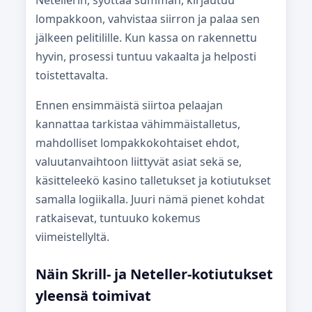
Netellerin, syöttää summan, kirjautuu
lompakkoon, vahvistaa siirron ja palaa sen
jälkeen pelitilille. Kun kassa on rakennettu
hyvin, prosessi tuntuu vakaalta ja helposti
toistettavalta.
Ennen ensimmäistä siirtoa pelaajan
kannattaa tarkistaa vähimmäistalletus,
mahdolliset lompakkokohtaiset ehdot,
valuutanvaihtoon liittyvät asiat sekä se,
käsitteleekö kasino talletukset ja kotiutukset
samalla logiikalla. Juuri nämä pienet kohdat
ratkaisevat, tuntuuko kokemus
viimeistellyltä.
Näin Skrill- ja Neteller-kotiutukset
yleensä toimivat