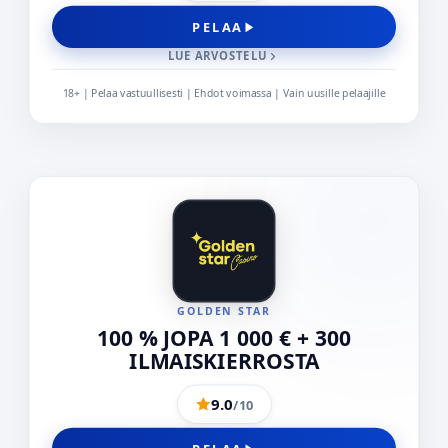
PELAA
LUE ARVOSTELU
18+ | Pelaa vastuullisesti | Ehdot voimassa | Vain uusille pelaajille
GOLDEN STAR
100 % JOPA 1 000 € + 300
ILMAISKIERROSTA
9.0
/10