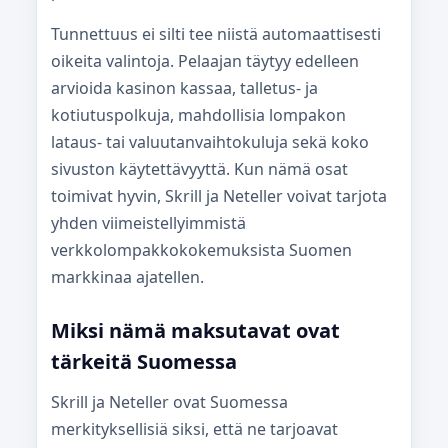
Tunnettuus ei silti tee niistä automaattisesti
oikeita valintoja. Pelaajan täytyy edelleen
arvioida kasinon kassaa, talletus- ja
kotiutuspolkuja, mahdollisia lompakon
lataus- tai valuutanvaihtokuluja sekä koko
sivuston käytettävyyttä. Kun nämä osat
toimivat hyvin, Skrill ja Neteller voivat tarjota
yhden viimeistellyimmistä
verkkolompakkokokemuksista Suomen
markkinaa ajatellen.
Miksi nämä maksutavat ovat
tärkeitä Suomessa
Skrill ja Neteller ovat Suomessa
merkityksellisiä siksi, että ne tarjoavat