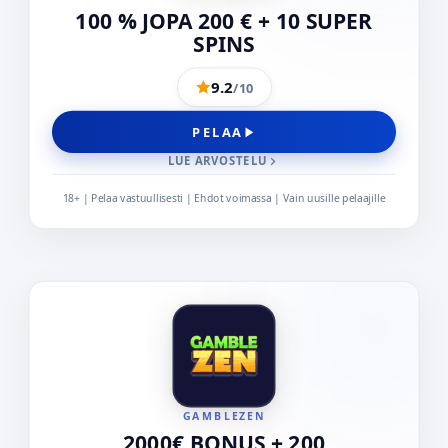
100 % JOPA 200 € + 10 SUPER
SPINS
9.2
/10
PELAA
LUE ARVOSTELU
18+ | Pelaa vastuullisesti | Ehdot voimassa | Vain uusille pelaajille
GAMBLEZEN
2000€ BONUS + 200