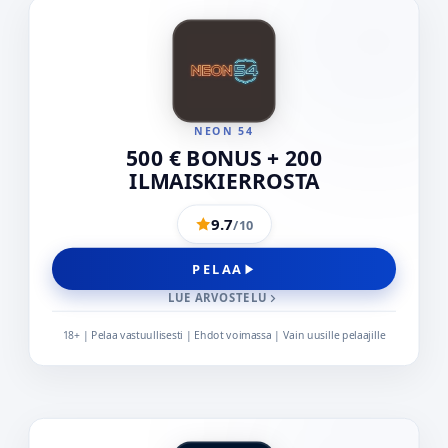
NEON 54
500 € BONUS + 200
ILMAISKIERROSTA
9.7
/10
PELAA
LUE ARVOSTELU
18+ | Pelaa vastuullisesti | Ehdot voimassa | Vain uusille pelaajille