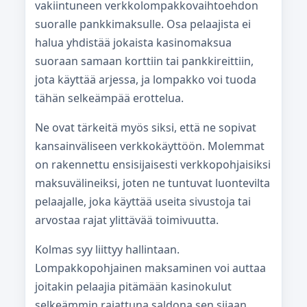
vakiintuneen verkkolompakkovaihtoehdon
suoralle pankkimaksulle. Osa pelaajista ei
halua yhdistää jokaista kasinomaksua
suoraan samaan korttiin tai pankkireittiin,
jota käyttää arjessa, ja lompakko voi tuoda
tähän selkeämpää erottelua.
Ne ovat tärkeitä myös siksi, että ne sopivat
kansainväliseen verkkokäyttöön. Molemmat
on rakennettu ensisijaisesti verkkopohjaisiksi
maksuvälineiksi, joten ne tuntuvat luontevilta
pelaajalle, joka käyttää useita sivustoja tai
arvostaa rajat ylittävää toimivuutta.
Kolmas syy liittyy hallintaan.
Lompakkopohjainen maksaminen voi auttaa
joitakin pelaajia pitämään kasinokulut
selkeämmin rajattuna saldona sen sijaan,