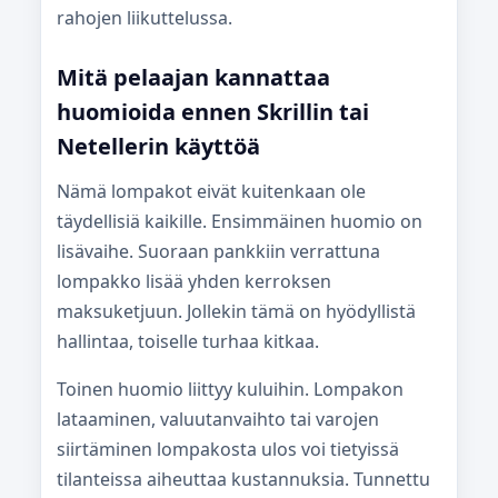
rahojen liikuttelussa.
Mitä pelaajan kannattaa
huomioida ennen Skrillin tai
Netellerin käyttöä
Nämä lompakot eivät kuitenkaan ole
täydellisiä kaikille. Ensimmäinen huomio on
lisävaihe. Suoraan pankkiin verrattuna
lompakko lisää yhden kerroksen
maksuketjuun. Jollekin tämä on hyödyllistä
hallintaa, toiselle turhaa kitkaa.
Toinen huomio liittyy kuluihin. Lompakon
lataaminen, valuutanvaihto tai varojen
siirtäminen lompakosta ulos voi tietyissä
tilanteissa aiheuttaa kustannuksia. Tunnettu