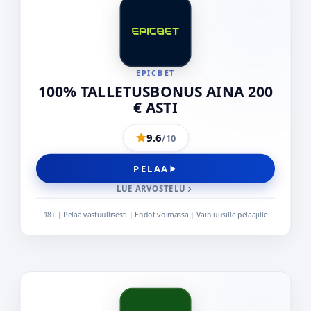
EPICBET
100% TALLETUSBONUS AINA 200
€ ASTI
9.6
/10
PELAA
LUE ARVOSTELU
18+ | Pelaa vastuullisesti | Ehdot voimassa | Vain uusille pelaajille