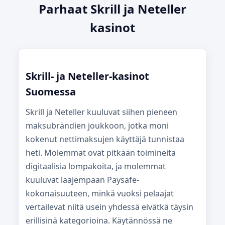
Parhaat Skrill ja Neteller
kasinot
Skrill- ja Neteller-kasinot
Suomessa
Skrill ja Neteller kuuluvat siihen pieneen
maksubrändien joukkoon, jotka moni
kokenut nettimaksujen käyttäjä tunnistaa
heti. Molemmat ovat pitkään toimineita
digitaalisia lompakoita, ja molemmat
kuuluvat laajempaan Paysafe-
kokonaisuuteen, minkä vuoksi pelaajat
vertailevat niitä usein yhdessä eivätkä täysin
erillisinä kategorioina. Käytännössä ne