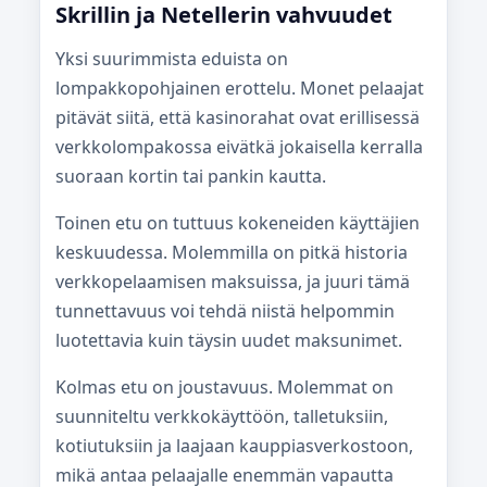
Skrillin ja Netellerin vahvuudet
Yksi suurimmista eduista on
lompakkopohjainen erottelu. Monet pelaajat
pitävät siitä, että kasinorahat ovat erillisessä
verkkolompakossa eivätkä jokaisella kerralla
suoraan kortin tai pankin kautta.
Toinen etu on tuttuus kokeneiden käyttäjien
keskuudessa. Molemmilla on pitkä historia
verkkopelaamisen maksuissa, ja juuri tämä
tunnettavuus voi tehdä niistä helpommin
luotettavia kuin täysin uudet maksunimet.
Kolmas etu on joustavuus. Molemmat on
suunniteltu verkkokäyttöön, talletuksiin,
kotiutuksiin ja laajaan kauppiasverkostoon,
mikä antaa pelaajalle enemmän vapautta