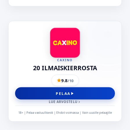
CAXINO
20 ILMAISKIERROSTA
9.8
/10
PELAA
LUE ARVOSTELU
18+ | Pelaa vastuullisesti | Ehdot voimassa | Vain uusille pelaajille