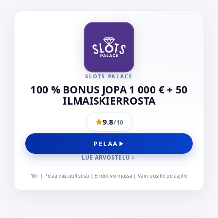
SLOTS PALACE
100 % BONUS JOPA 1 000 € + 50
ILMAISKIERROSTA
9.8
/10
PELAA
LUE ARVOSTELU
18+ | Pelaa vastuullisesti | Ehdot voimassa | Vain uusille pelaajille