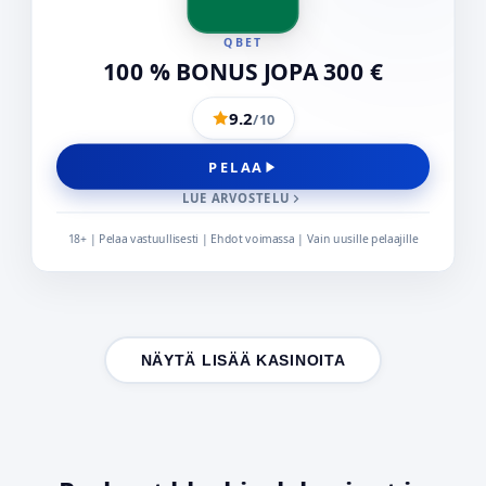
QBET
100 % BONUS JOPA 300 €
9.2
/10
PELAA
LUE ARVOSTELU
18+ | Pelaa vastuullisesti | Ehdot voimassa | Vain uusille pelaajille
NÄYTÄ LISÄÄ KASINOITA