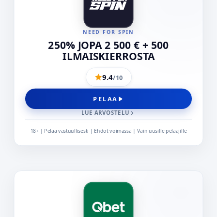
NEED FOR SPIN
250% JOPA 2 500 € + 500
ILMAISKIERROSTA
9.4
/10
PELAA
LUE ARVOSTELU
18+ | Pelaa vastuullisesti | Ehdot voimassa | Vain uusille pelaajille