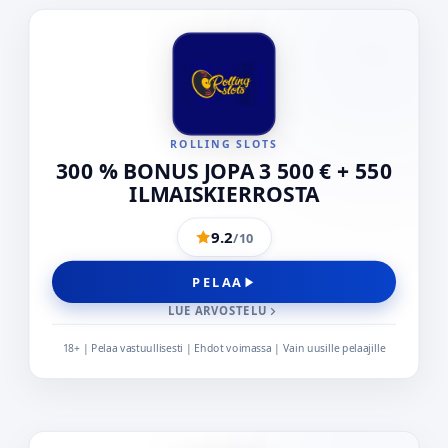
ROLLING SLOTS
300 % BONUS JOPA 3 500 € + 550
ILMAISKIERROSTA
9.2
/10
PELAA
LUE ARVOSTELU
18+ | Pelaa vastuullisesti | Ehdot voimassa | Vain uusille pelaajille