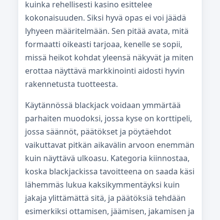
kuinka rehellisesti kasino esittelee
kokonaisuuden. Siksi hyvä opas ei voi jäädä
lyhyeen määritelmään. Sen pitää avata, mitä
formaatti oikeasti tarjoaa, kenelle se sopii,
missä heikot kohdat yleensä näkyvät ja miten
erottaa näyttävä markkinointi aidosti hyvin
rakennetusta tuotteesta.
Käytännössä blackjack voidaan ymmärtää
parhaiten muodoksi, jossa kyse on korttipeli,
jossa säännöt, päätökset ja pöytäehdot
vaikuttavat pitkän aikavälin arvoon enemmän
kuin näyttävä ulkoasu. Kategoria kiinnostaa,
koska blackjackissa tavoitteena on saada käsi
lähemmäs lukua kaksikymmentäyksi kuin
jakaja ylittämättä sitä, ja päätöksiä tehdään
esimerkiksi ottamisen, jäämisen, jakamisen ja