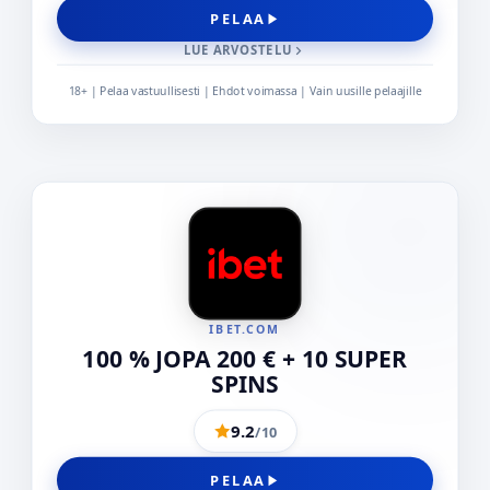
PELAA
LUE ARVOSTELU
18+ | Pelaa vastuullisesti | Ehdot voimassa | Vain uusille pelaajille
IBET.COM
100 % JOPA 200 € + 10 SUPER
SPINS
9.2
/10
PELAA