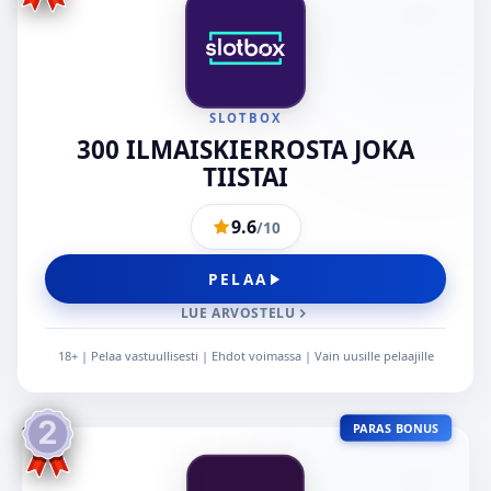
SLOTBOX
300 ILMAISKIERROSTA JOKA
TIISTAI
9.6
/10
PELAA
LUE ARVOSTELU
18+ | Pelaa vastuullisesti | Ehdot voimassa | Vain uusille pelaajille
PARAS BONUS