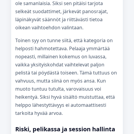
ole samanlaisia. Siksi sen pitäisi tarjota
selkeät suodattimet, järkevät panosrajat,
läpinäkyvät säännöt ja riittävästi tietoa
oikean vaihtoehdon valintaan.
Toinen syy on tunne siitä, että kategoria on
helposti hahmotettava. Pelaaja ymmärtää
nopeasti, millainen kokemus on luvassa,
vaikka yksityiskohdat vaihtelevat paljon
pelistä tai pöydästä toiseen. Tämä tuttuus on
vahvuus, mutta siinä on myös ansa. Kun
muoto tuntuu tutulta, varovaisuus voi
heikentyä. Siksi hyvä sisältö muistuttaa, että
helppo lähestyttävyys ei automaattisesti
tarkoita hyvää arvoa.
Riski, pelikassa ja session hallinta