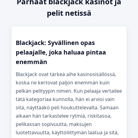
Parhaat blackjack kasinot ja
pelit netissä
Blackjack: Syvällinen opas
pelaajalle, joka haluaa pintaa
enemmän
Blackjack ovat tärkeä aihe kasinosisällössä,
koska ne kertovat paljon enemmän kuin
pelkän pelityypin nimen. Kun pelaaja vertailee
tätä kategoriaa kunnolla, hän ei arvioi vain
sitä, näyttääkö peli houkuttelevalta. Samaan
aikaan hän tarkastelee rytmiä, riskitasoa,
pelikassan sopivuutta, maksujen
luotettavuutta, käyttöliittymän laatua ja sitä,