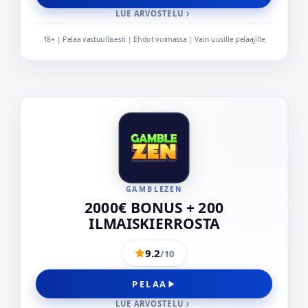
LUE ARVOSTELU
18+ | Pelaa vastuullisesti | Ehdot voimassa | Vain uusille pelaajille
GAMBLEZEN
2000€ BONUS + 200
ILMAISKIERROSTA
9.2
/10
PELAA
LUE ARVOSTELU