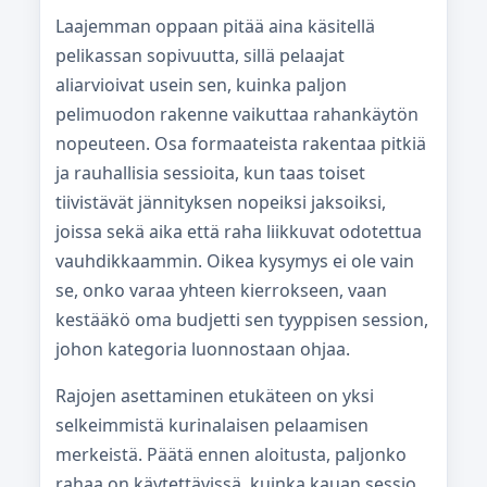
Laajemman oppaan pitää aina käsitellä
pelikassan sopivuutta, sillä pelaajat
aliarvioivat usein sen, kuinka paljon
pelimuodon rakenne vaikuttaa rahankäytön
nopeuteen. Osa formaateista rakentaa pitkiä
ja rauhallisia sessioita, kun taas toiset
tiivistävät jännityksen nopeiksi jaksoiksi,
joissa sekä aika että raha liikkuvat odotettua
vauhdikkaammin. Oikea kysymys ei ole vain
se, onko varaa yhteen kierrokseen, vaan
kestääkö oma budjetti sen tyyppisen session,
johon kategoria luonnostaan ohjaa.
Rajojen asettaminen etukäteen on yksi
selkeimmistä kurinalaisen pelaamisen
merkeistä. Päätä ennen aloitusta, paljonko
rahaa on käytettävissä, kuinka kauan sessio