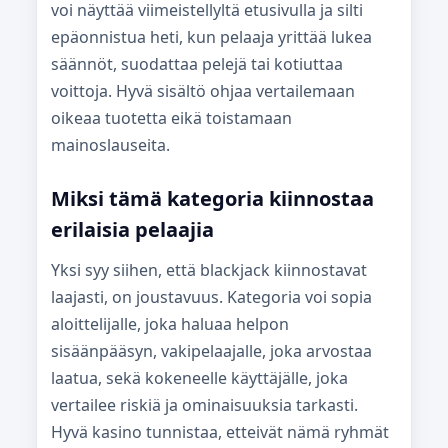
voi näyttää viimeistellyltä etusivulla ja silti
epäonnistua heti, kun pelaaja yrittää lukea
säännöt, suodattaa pelejä tai kotiuttaa
voittoja. Hyvä sisältö ohjaa vertailemaan
oikeaa tuotetta eikä toistamaan
mainoslauseita.
Miksi tämä kategoria kiinnostaa
erilaisia pelaajia
Yksi syy siihen, että blackjack kiinnostavat
laajasti, on joustavuus. Kategoria voi sopia
aloittelijalle, joka haluaa helpon
sisäänpääsyn, vakipelaajalle, joka arvostaa
laatua, sekä kokeneelle käyttäjälle, joka
vertailee riskiä ja ominaisuuksia tarkasti.
Hyvä kasino tunnistaa, etteivät nämä ryhmät