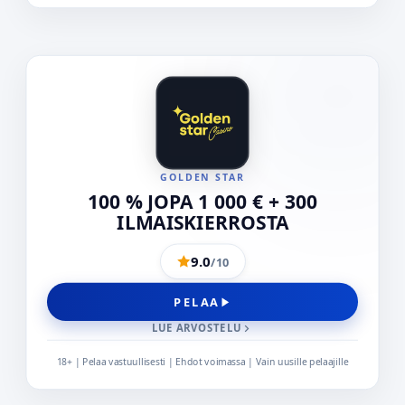
GOLDEN STAR
100 % JOPA 1 000 € + 300
ILMAISKIERROSTA
9.0
/10
PELAA
LUE ARVOSTELU
18+ | Pelaa vastuullisesti | Ehdot voimassa | Vain uusille pelaajille