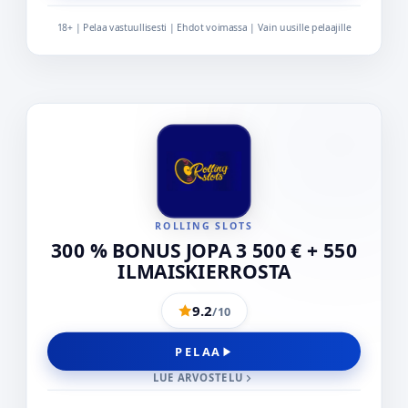
18+ | Pelaa vastuullisesti | Ehdot voimassa | Vain uusille pelaajille
ROLLING SLOTS
300 % BONUS JOPA 3 500 € + 550
ILMAISKIERROSTA
9.2
/10
PELAA
LUE ARVOSTELU