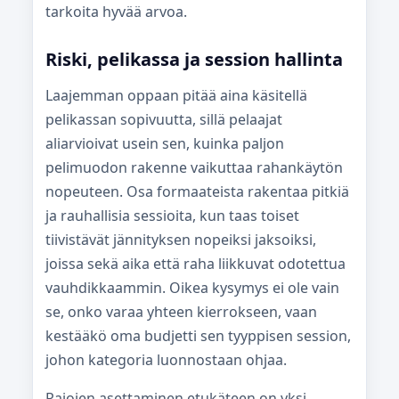
tarkoita hyvää arvoa.
Riski, pelikassa ja session hallinta
Laajemman oppaan pitää aina käsitellä
pelikassan sopivuutta, sillä pelaajat
aliarvioivat usein sen, kuinka paljon
pelimuodon rakenne vaikuttaa rahankäytön
nopeuteen. Osa formaateista rakentaa pitkiä
ja rauhallisia sessioita, kun taas toiset
tiivistävät jännityksen nopeiksi jaksoiksi,
joissa sekä aika että raha liikkuvat odotettua
vauhdikkaammin. Oikea kysymys ei ole vain
se, onko varaa yhteen kierrokseen, vaan
kestääkö oma budjetti sen tyyppisen session,
johon kategoria luonnostaan ohjaa.
Rajojen asettaminen etukäteen on yksi