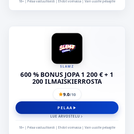
18+ | Pelaa vastuullisesti | Ehdot voimassa | Vain uusille pelaajille
SLAMZ
600 % BONUS JOPA 1 200 € + 1
200 ILMAISKIERROSTA
9.0
/10
PELAA
LUE ARVOSTELU
18+ | Pelaa vastuullisesti | Ehdot voimassa | Vain uusille pelaajille