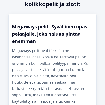
kolikkopelit ja slotit
Megaways pelit: Syvällinen opas
pelaajalle, joka haluaa pintaa
enemmän
Megaways pelit ovat tärkeä aihe
kasinosisällössä, koska ne kertovat paljon
enemmän kuin pelkän pelityypin nimen. Kun
pelaaja vertailee tätä kategoriaa kunnolla,
hän ei arvioi vain sitä, näyttääkö peli
houkuttelevalta. Samaan aikaan hän
tarkastelee rytmiä, riskitasoa, pelikassan
sopivuutta, maksujen luotettavuutta,
käyttöliittymän laatua ja sitä, kuinka