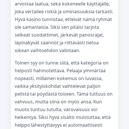
arvostaa laatua, sekä kokeneelle käyttäjälle,
joka vertailee riskiä ja ominaisuuksia tarkasti.
Hyvä kasino tunnistaa, etteivät nämä ryhmät
ole samanlaisia. Siksi sen pitäisi tarjota
selkeät suodattimet, järkevät panosrajat,
läpinäkyvät säännöt ja riittävästi tietoa
oikean vaihtoehdon valintaan.
Toinen syy on tunne siitä, että kategoria on
helposti hahmotettava. Pelaaja ymmärtää
nopeasti, millainen kokemus on luvassa,
vaikka yksityiskohdat vaihtelevat paljon
pelistä tai pöydästä toiseen. Tämä tuttuus on
vahvuus, mutta siinä on myös ansa. Kun
muoto tuntuu tutulta, varovaisuus voi
heikentyä. Siksi hyvä sisältö muistuttaa, että
helppo lähestyttävyys ei automaattisesti