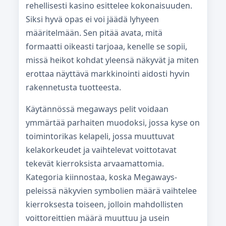
rehellisesti kasino esittelee kokonaisuuden.
Siksi hyvä opas ei voi jäädä lyhyeen
määritelmään. Sen pitää avata, mitä
formaatti oikeasti tarjoaa, kenelle se sopii,
missä heikot kohdat yleensä näkyvät ja miten
erottaa näyttävä markkinointi aidosti hyvin
rakennetusta tuotteesta.
Käytännössä megaways pelit voidaan
ymmärtää parhaiten muodoksi, jossa kyse on
toimintorikas kelapeli, jossa muuttuvat
kelakorkeudet ja vaihtelevat voittotavat
tekevät kierroksista arvaamattomia.
Kategoria kiinnostaa, koska Megaways-
peleissä näkyvien symbolien määrä vaihtelee
kierroksesta toiseen, jolloin mahdollisten
voittoreittien määrä muuttuu ja usein