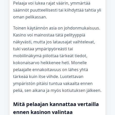
Pelaaja voi lukea rajat väärin, ymmärtää
säännöt puutteellisesti tai kiihdyttää tahtia yli
oman pelikassan.
Toinen käytännön asia on johdonmukaisuus.
Kasino voi mainostaa tätä pelityyppiä
näkyvästi, mutta jos latausajat vaihtelevat,
tuki vastaa ympäripyöreästi tai
mobiilinäkymä piilottaa tärkeät tiedot,
kokonaisarvo heikkenee heti. Monelle
pelaajalle ennakoitavuus on lähes yhtä
tärkeää kuin itse viihde. Luotettavan
ympäristön pitäisi tuntua vakaalta ennen
peliä, sen aikana ja myös kotiutuksen jälkeen.
Mitä pelaajan kannattaa vertailla
ennen kasinon valintaa