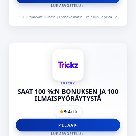
LUE ARVOSTELU
18+ | Pelaa vastuullisesti | Ehdot voimassa | Vain uusille pelaajille
TRICKZ
SAAT 100 %:N BONUKSEN JA 100
ILMAISPYÖRÄYTYSTÄ
9.4
/10
PELAA
LUE ARVOSTELU