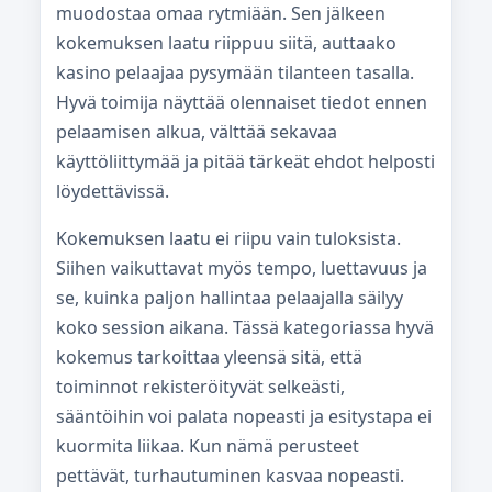
muodostaa omaa rytmiään. Sen jälkeen
kokemuksen laatu riippuu siitä, auttaako
kasino pelaajaa pysymään tilanteen tasalla.
Hyvä toimija näyttää olennaiset tiedot ennen
pelaamisen alkua, välttää sekavaa
käyttöliittymää ja pitää tärkeät ehdot helposti
löydettävissä.
Kokemuksen laatu ei riipu vain tuloksista.
Siihen vaikuttavat myös tempo, luettavuus ja
se, kuinka paljon hallintaa pelaajalla säilyy
koko session aikana. Tässä kategoriassa hyvä
kokemus tarkoittaa yleensä sitä, että
toiminnot rekisteröityvät selkeästi,
sääntöihin voi palata nopeasti ja esitystapa ei
kuormita liikaa. Kun nämä perusteet
pettävät, turhautuminen kasvaa nopeasti.