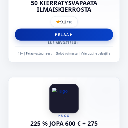
50 KIERRÄTYSVAPAATA
ILMAISKIERROSTA
9.2
/10
PELAA
LUE ARVOSTELU
18+ | Pelaa vastuullisesti | Ehdot voimassa | Vain uusille pelaajille
HUGO
225 % JOPA 600 € + 275