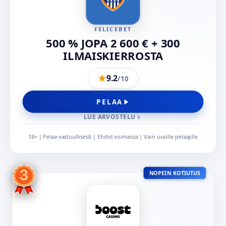
FELICEBET
500 % JOPA 2 600 € + 300
ILMAISKIERROSTA
9.2
/10
PELAA
LUE ARVOSTELU
18+ | Pelaa vastuullisesti | Ehdot voimassa | Vain uusille pelaajille
NOPEIN KOTIUTUS