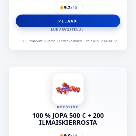
9.2
/10
PELAA
LUE ARVOSTELU
18+ | Pelaa vastuullisesti | Ehdot voimassa | Vain uusille pelaajille
ROOSTINO
100 % JOPA 500 € + 200
ILMAISKIERROSTA
9.0
/10