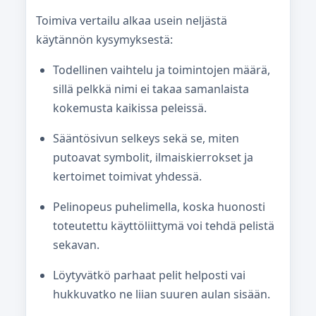
Toimiva vertailu alkaa usein neljästä
käytännön kysymyksestä:
Todellinen vaihtelu ja toimintojen määrä,
sillä pelkkä nimi ei takaa samanlaista
kokemusta kaikissa peleissä.
Sääntösivun selkeys sekä se, miten
putoavat symbolit, ilmaiskierrokset ja
kertoimet toimivat yhdessä.
Pelinopeus puhelimella, koska huonosti
toteutettu käyttöliittymä voi tehdä pelistä
sekavan.
Löytyvätkö parhaat pelit helposti vai
hukkuvatko ne liian suuren aulan sisään.