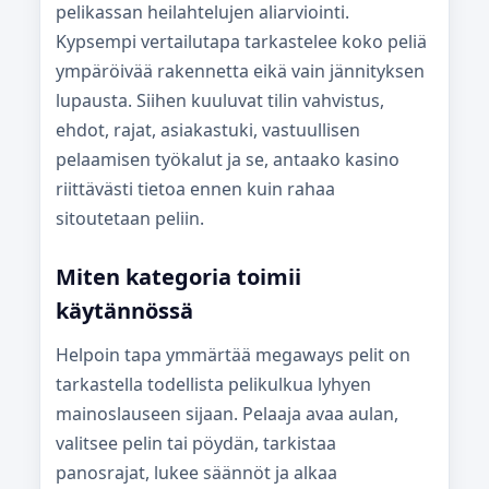
pelikassan heilahtelujen aliarviointi.
Kypsempi vertailutapa tarkastelee koko peliä
ympäröivää rakennetta eikä vain jännityksen
lupausta. Siihen kuuluvat tilin vahvistus,
ehdot, rajat, asiakastuki, vastuullisen
pelaamisen työkalut ja se, antaako kasino
riittävästi tietoa ennen kuin rahaa
sitoutetaan peliin.
Miten kategoria toimii
käytännössä
Helpoin tapa ymmärtää megaways pelit on
tarkastella todellista pelikulkua lyhyen
mainoslauseen sijaan. Pelaaja avaa aulan,
valitsee pelin tai pöydän, tarkistaa
panosrajat, lukee säännöt ja alkaa