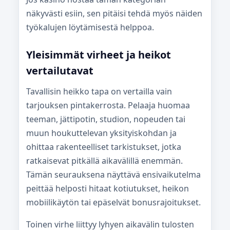
näkyvästi esiin, sen pitäisi tehdä myös näiden
työkalujen löytämisestä helppoa.
Yleisimmät virheet ja heikot
vertailutavat
Tavallisin heikko tapa on vertailla vain
tarjouksen pintakerrosta. Pelaaja huomaa
teeman, jättipotin, studion, nopeuden tai
muun houkuttelevan yksityiskohdan ja
ohittaa rakenteelliset tarkistukset, jotka
ratkaisevat pitkällä aikavälillä enemmän.
Tämän seurauksena näyttävä ensivaikutelma
peittää helposti hitaat kotiutukset, heikon
mobiilikäytön tai epäselvät bonusrajoitukset.
Toinen virhe liittyy lyhyen aikavälin tulosten