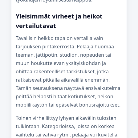
Yleisimmät virheet ja heikot
vertailutavat
Tavallisin heikko tapa on vertailla vain
tarjouksen pintakerrosta. Pelaaja huomaa
teeman, jättipotin, studion, nopeuden tai
muun houkuttelevan yksityiskohdan ja
ohittaa rakenteelliset tarkistukset, jotka
ratkaisevat pitkällä aikavälillä enemmän.
Tämän seurauksena näyttävä ensivaikutelma
peittää helposti hitaat kotiutukset, heikon
mobiilikäytön tai epäselvät bonusrajoitukset.
Toinen virhe liittyy lyhyen aikavälin tulosten
tulkintaan. Kategorioissa, joissa on korkea
vaihtelu tai vahva rytmi, pelaaja voi kuvitella,