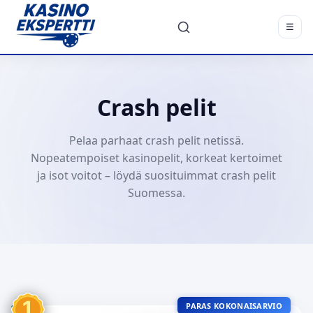
☰
Crash pelit
Pelaa parhaat crash pelit netissä.
Nopeatempoiset kasinopelit, korkeat kertoimet
ja isot voitot – löydä suosituimmat crash pelit
Suomessa.
PARAS KOKONAISARVIO