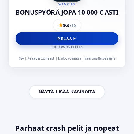
WINZ.IO
BONUSPYÖRÄ JOPA 10 000 € ASTI
9.6
/10
PELAA
LUE ARVOSTELU
18+ | Pelaa vastuullisesti | Ehdot voimassa | Vain uusille pelaajille
NÄYTÄ LISÄÄ KASINOITA
Parhaat crash pelit ja nopeat