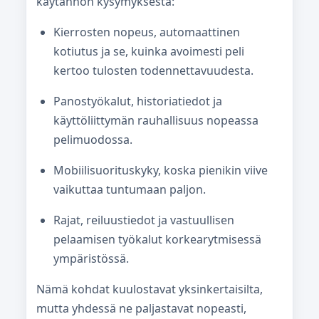
käytännön kysymyksestä:
Kierrosten nopeus, automaattinen
kotiutus ja se, kuinka avoimesti peli
kertoo tulosten todennettavuudesta.
Panostyökalut, historiatiedot ja
käyttöliittymän rauhallisuus nopeassa
pelimuodossa.
Mobiilisuorituskyky, koska pienikin viive
vaikuttaa tuntumaan paljon.
Rajat, reiluustiedot ja vastuullisen
pelaamisen työkalut korkearytmisessä
ympäristössä.
Nämä kohdat kuulostavat yksinkertaisilta,
mutta yhdessä ne paljastavat nopeasti,