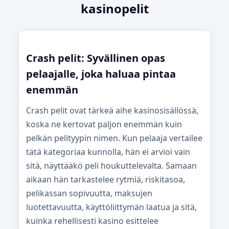
kasinopelit
Crash pelit: Syvällinen opas
pelaajalle, joka haluaa pintaa
enemmän
Crash pelit ovat tärkeä aihe kasinosisällössä,
koska ne kertovat paljon enemmän kuin
pelkän pelityypin nimen. Kun pelaaja vertailee
tätä kategoriaa kunnolla, hän ei arvioi vain
sitä, näyttääkö peli houkuttelevalta. Samaan
aikaan hän tarkastelee rytmiä, riskitasoa,
pelikassan sopivuutta, maksujen
luotettavuutta, käyttöliittymän laatua ja sitä,
kuinka rehellisesti kasino esittelee