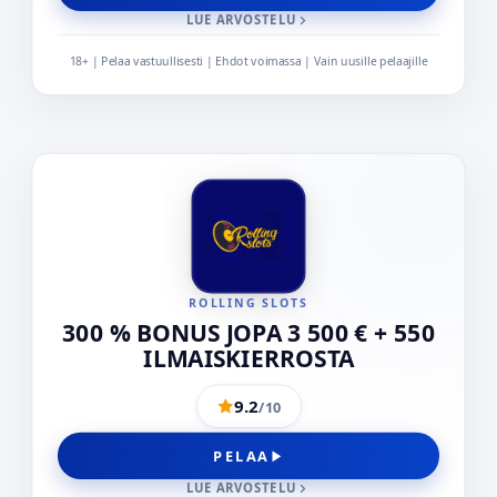
LUE ARVOSTELU
18+ | Pelaa vastuullisesti | Ehdot voimassa | Vain uusille pelaajille
ROLLING SLOTS
300 % BONUS JOPA 3 500 € + 550
ILMAISKIERROSTA
9.2
/10
PELAA
LUE ARVOSTELU