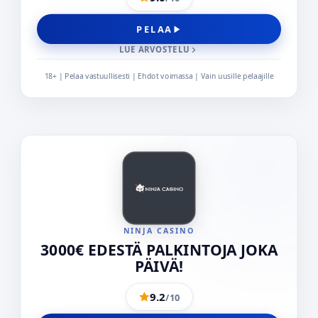
PELAA
LUE ARVOSTELU
18+ | Pelaa vastuullisesti | Ehdot voimassa | Vain uusille pelaajille
NINJA CASINO
3000€ EDESTÄ PALKINTOJA JOKA
PÄIVÄ!
9.2
/10