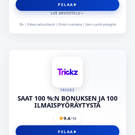
PELAA
LUE ARVOSTELU
18+ | Pelaa vastuullisesti | Ehdot voimassa | Vain uusille pelaajille
TRICKZ
SAAT 100 %:N BONUKSEN JA 100
ILMAISPYÖRÄYTYSTÄ
9.4
/10
PELAA