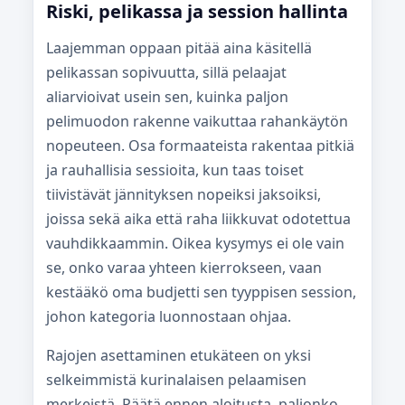
Riski, pelikassa ja session hallinta
Laajemman oppaan pitää aina käsitellä
pelikassan sopivuutta, sillä pelaajat
aliarvioivat usein sen, kuinka paljon
pelimuodon rakenne vaikuttaa rahankäytön
nopeuteen. Osa formaateista rakentaa pitkiä
ja rauhallisia sessioita, kun taas toiset
tiivistävät jännityksen nopeiksi jaksoiksi,
joissa sekä aika että raha liikkuvat odotettua
vauhdikkaammin. Oikea kysymys ei ole vain
se, onko varaa yhteen kierrokseen, vaan
kestääkö oma budjetti sen tyyppisen session,
johon kategoria luonnostaan ohjaa.
Rajojen asettaminen etukäteen on yksi
selkeimmistä kurinalaisen pelaamisen
merkeistä. Päätä ennen aloitusta, paljonko