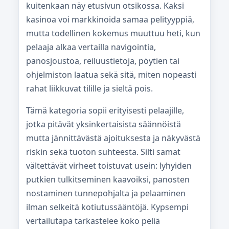
kuitenkaan näy etusivun otsikossa. Kaksi
kasinoa voi markkinoida samaa pelityyppiä,
mutta todellinen kokemus muuttuu heti, kun
pelaaja alkaa vertailla navigointia,
panosjoustoa, reiluustietoja, pöytien tai
ohjelmiston laatua sekä sitä, miten nopeasti
rahat liikkuvat tilille ja sieltä pois.
Tämä kategoria sopii erityisesti pelaajille,
jotka pitävät yksinkertaisista säännöistä
mutta jännittävästä ajoituksesta ja näkyvästä
riskin sekä tuoton suhteesta. Silti samat
vältettävät virheet toistuvat usein: lyhyiden
putkien tulkitseminen kaavoiksi, panosten
nostaminen tunnepohjalta ja pelaaminen
ilman selkeitä kotiutussääntöjä. Kypsempi
vertailutapa tarkastelee koko peliä