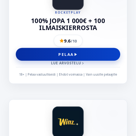
ROCKETPLAY
100% JOPA 1 000€ + 100
ILMAISKIERROSTA
9.6
/10
PELAA
LUE ARVOSTELU
18+ | Pelaa vastuullisesti | Ehdot voimassa | Vain uusille pelaajille