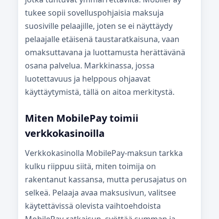
tukee sopii sovelluspohjaisia maksuja
suosiville pelaajille, joten se ei näyttäydy
pelaajalle etäisenä taustaratkaisuna, vaan
omaksuttavana ja luottamusta herättävänä
osana palvelua. Markkinassa, jossa
luotettavuus ja helppous ohjaavat
käyttäytymistä, tällä on aitoa merkitystä.
Miten MobilePay toimii
verkkokasinoilla
Verkkokasinolla MobilePay-maksun tarkka
kulku riippuu siitä, miten toimija on
rakentanut kassansa, mutta perusajatus on
selkeä. Pelaaja avaa maksusivun, valitsee
käytettävissä olevista vaihtoehdoista