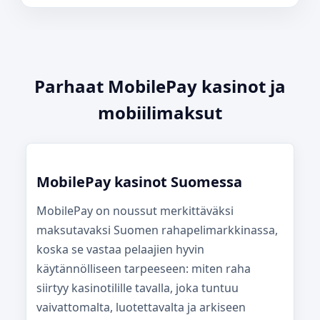
Parhaat MobilePay kasinot ja
mobiilimaksut
MobilePay kasinot Suomessa
MobilePay on noussut merkittäväksi
maksutavaksi Suomen rahapelimarkkinassa,
koska se vastaa pelaajien hyvin
käytännölliseen tarpeeseen: miten raha
siirtyy kasinotilille tavalla, joka tuntuu
vaivattomalta, luotettavalta ja arkiseen