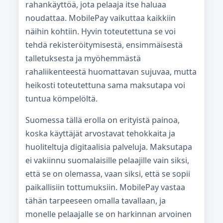
rahankäyttöä, jota pelaaja itse haluaa
noudattaa. MobilePay vaikuttaa kaikkiin
näihin kohtiin. Hyvin toteutettuna se voi
tehdä rekisteröitymisestä, ensimmäisestä
talletuksesta ja myöhemmästä
rahaliikenteestä huomattavan sujuvaa, mutta
heikosti toteutettuna sama maksutapa voi
tuntua kömpelöltä.
Suomessa tällä erolla on erityistä painoa,
koska käyttäjät arvostavat tehokkaita ja
huoliteltuja digitaalisia palveluja. Maksutapa
ei vakiinnu suomalaisille pelaajille vain siksi,
että se on olemassa, vaan siksi, että se sopii
paikallisiin tottumuksiin. MobilePay vastaa
tähän tarpeeseen omalla tavallaan, ja
monelle pelaajalle se on harkinnan arvoinen