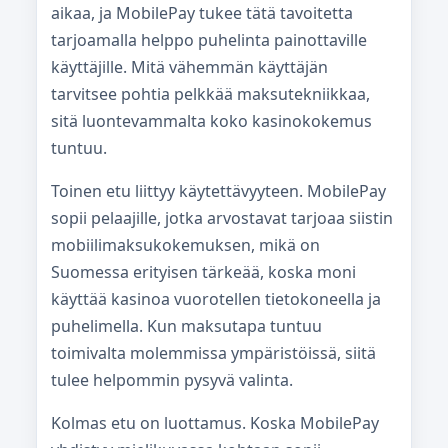
aikaa, ja MobilePay tukee tätä tavoitetta
tarjoamalla helppo puhelinta painottaville
käyttäjille. Mitä vähemmän käyttäjän
tarvitsee pohtia pelkkää maksutekniikkaa,
sitä luontevammalta koko kasinokokemus
tuntuu.
Toinen etu liittyy käytettävyyteen. MobilePay
sopii pelaajille, jotka arvostavat tarjoaa siistin
mobiilimaksukokemuksen, mikä on
Suomessa erityisen tärkeää, koska moni
käyttää kasinoa vuorotellen tietokoneella ja
puhelimella. Kun maksutapa tuntuu
toimivalta molemmissa ympäristöissä, siitä
tulee helpommin pysyvä valinta.
Kolmas etu on luottamus. Koska MobilePay