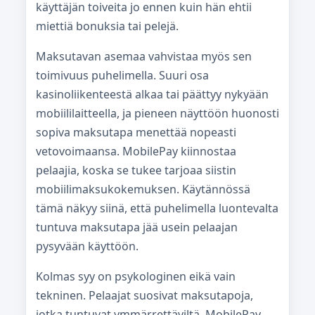
käyttäjän toiveita jo ennen kuin hän ehtii
miettiä bonuksia tai pelejä.
Maksutavan asemaa vahvistaa myös sen
toimivuus puhelimella. Suuri osa
kasinoliikenteestä alkaa tai päättyy nykyään
mobiililaitteella, ja pieneen näyttöön huonosti
sopiva maksutapa menettää nopeasti
vetovoimaansa. MobilePay kiinnostaa
pelaajia, koska se tukee tarjoaa siistin
mobiilimaksukokemuksen. Käytännössä
tämä näkyy siinä, että puhelimella luontevalta
tuntuva maksutapa jää usein pelaajan
pysyvään käyttöön.
Kolmas syy on psykologinen eikä vain
tekninen. Pelaajat suosivat maksutapoja,
jotka tuntuvat ymmärrettäviltä. MobilePay