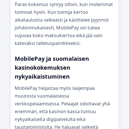
Paras kokemus syntyy silloin, kun molemmat
toimivat hyvin. Kun toimija kertoo
aikatauluista selkeästi ja käsittelee pyynnöt
johdonmukaisesti, MobilePay voi tukea
sujuvaa koko maksukiertoa eikä jää vain
käteväksi talletuspainikkeeksi.
MobilePay ja suomalaisen
kasinokokemuksen
nykyaikaistuminen
MobilePay heijastaa myös laajempaa
muutosta suomalaisessa
verkkopelaamisessa. Pelaajat odottavat yhä
enemmän, että kasinon kassa tuntuu
nykyaikaiselta digipalvelulta eikä
taustatoimistolta. He haluavat selkeitä