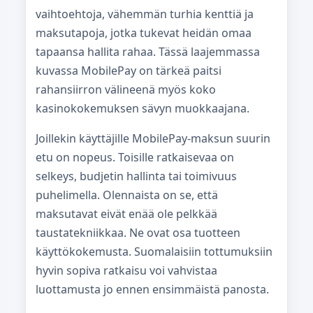
vaihtoehtoja, vähemmän turhia kenttiä ja
maksutapoja, jotka tukevat heidän omaa
tapaansa hallita rahaa. Tässä laajemmassa
kuvassa MobilePay on tärkeä paitsi
rahansiirron välineenä myös koko
kasinokokemuksen sävyn muokkaajana.
Joillekin käyttäjille MobilePay-maksun suurin
etu on nopeus. Toisille ratkaisevaa on
selkeys, budjetin hallinta tai toimivuus
puhelimella. Olennaista on se, että
maksutavat eivät enää ole pelkkää
taustatekniikkaa. Ne ovat osa tuotteen
käyttökokemusta. Suomalaisiin tottumuksiin
hyvin sopiva ratkaisu voi vahvistaa
luottamusta jo ennen ensimmäistä panosta.