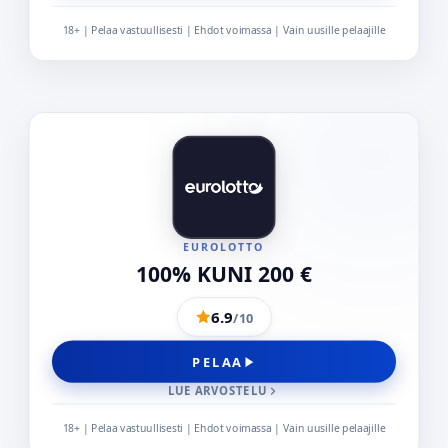
18+ | Pelaa vastuullisesti | Ehdot voimassa | Vain uusille pelaajille
EUROLOTTO
100% KUNI 200 €
6.9
/10
PELAA
LUE ARVOSTELU
18+ | Pelaa vastuullisesti | Ehdot voimassa | Vain uusille pelaajille