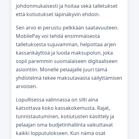
johdonmukaisesti ja hoitaa sekä talletukset
että kotiutukset läpinäkyvin ehdoin.
Sen arvo ei perustu pelkkään saatavuuteen.
MobilePay voi tehdä ensimmäisestä
talletuksesta sujuvamman, helpottaa arjen
kassankäyttöä ja luoda maksupolun, joka
sopii paremmin suomalaiseen digitaaliseen
asiointiin. Monelle pelaajalle juuri tämä
yhdistelmä tekee maksutavasta säilyttämisen
arvoisen.
Lopullisessa valinnassa on silti aina
katsottava koko kassakokemusta. Rajat,
tunnistautuminen, kotiutusten käsittely ja
pelaajan oma budjetinhallinta vaikuttavat
kaikki lopputulokseen. Kun nämä osat