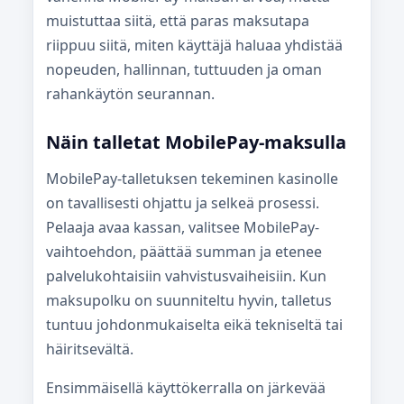
muistuttaa siitä, että paras maksutapa
riippuu siitä, miten käyttäjä haluaa yhdistää
nopeuden, hallinnan, tuttuuden ja oman
rahankäytön seurannan.
Näin talletat MobilePay-maksulla
MobilePay-talletuksen tekeminen kasinolle
on tavallisesti ohjattu ja selkeä prosessi.
Pelaaja avaa kassan, valitsee MobilePay-
vaihtoehdon, päättää summan ja etenee
palvelukohtaisiin vahvistusvaiheisiin. Kun
maksupolku on suunniteltu hyvin, talletus
tuntuu johdonmukaiselta eikä tekniseltä tai
häiritsevältä.
Ensimmäisellä käyttökerralla on järkevää