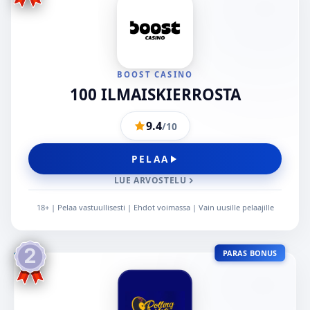
BOOST CASINO
100 ILMAISKIERROSTA
9.4
/10
PELAA
LUE ARVOSTELU
18+ | Pelaa vastuullisesti | Ehdot voimassa | Vain uusille pelaajille
PARAS BONUS