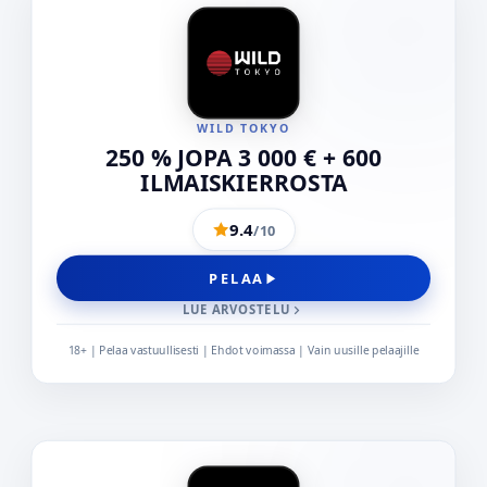
WILD TOKYO
250 % JOPA 3 000 € + 600
ILMAISKIERROSTA
9.4
/10
PELAA
LUE ARVOSTELU
18+ | Pelaa vastuullisesti | Ehdot voimassa | Vain uusille pelaajille