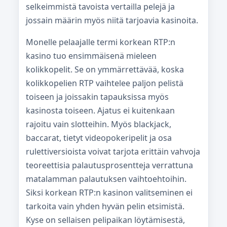
selkeimmistä tavoista vertailla pelejä ja
jossain määrin myös niitä tarjoavia kasinoita.
Monelle pelaajalle termi korkean RTP:n
kasino tuo ensimmäisenä mieleen
kolikkopelit. Se on ymmärrettävää, koska
kolikkopelien RTP vaihtelee paljon pelistä
toiseen ja joissakin tapauksissa myös
kasinosta toiseen. Ajatus ei kuitenkaan
rajoitu vain slotteihin. Myös blackjack,
baccarat, tietyt videopokeripelit ja osa
rulettiversioista voivat tarjota erittäin vahvoja
teoreettisia palautusprosentteja verrattuna
matalamman palautuksen vaihtoehtoihin.
Siksi korkean RTP:n kasinon valitseminen ei
tarkoita vain yhden hyvän pelin etsimistä.
Kyse on sellaisen pelipaikan löytämisestä,