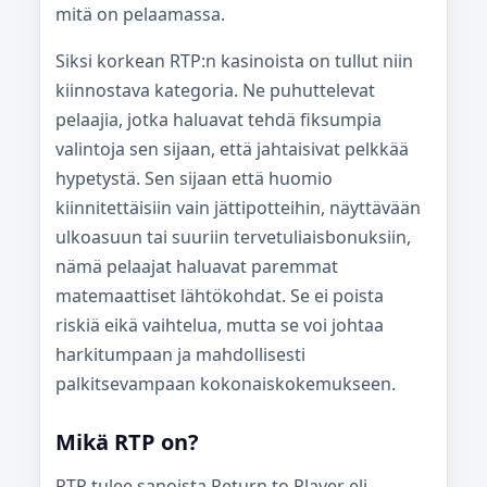
mitä on pelaamassa.
Siksi korkean RTP:n kasinoista on tullut niin
kiinnostava kategoria. Ne puhuttelevat
pelaajia, jotka haluavat tehdä fiksumpia
valintoja sen sijaan, että jahtaisivat pelkkää
hypetystä. Sen sijaan että huomio
kiinnitettäisiin vain jättipotteihin, näyttävään
ulkoasuun tai suuriin tervetuliaisbonuksiin,
nämä pelaajat haluavat paremmat
matemaattiset lähtökohdat. Se ei poista
riskiä eikä vaihtelua, mutta se voi johtaa
harkitumpaan ja mahdollisesti
palkitsevampaan kokonaiskokemukseen.
Mikä RTP on?
RTP tulee sanoista Return to Player eli