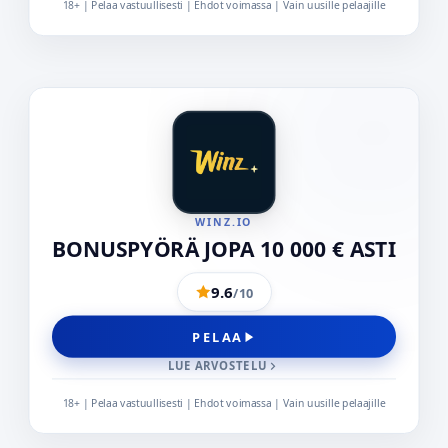
18+ | Pelaa vastuullisesti | Ehdot voimassa | Vain uusille pelaajille
WINZ.IO
BONUSPYÖRÄ JOPA 10 000 € ASTI
9.6
/10
PELAA
LUE ARVOSTELU
18+ | Pelaa vastuullisesti | Ehdot voimassa | Vain uusille pelaajille