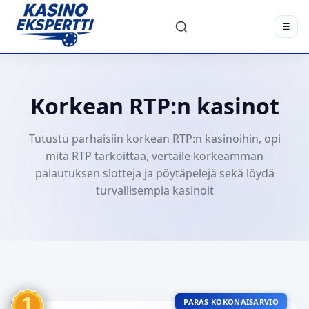
☰
Korkean RTP:n kasinot
Tutustu parhaisiin korkean RTP:n kasinoihin, opi
mitä RTP tarkoittaa, vertaile korkeamman
palautuksen slotteja ja pöytäpelejä sekä löydä
turvallisempia kasinoit
PARAS KOKONAISARVIO