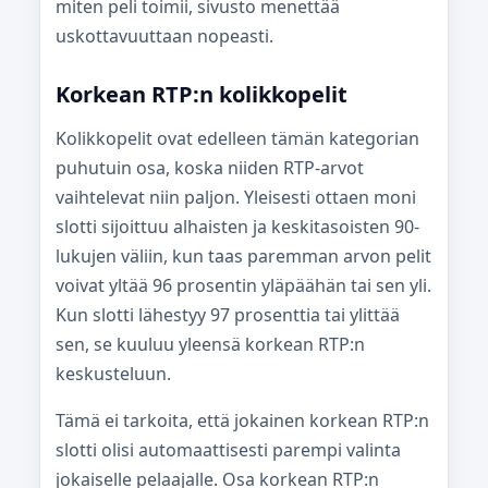
miten peli toimii, sivusto menettää
uskottavuuttaan nopeasti.
Korkean RTP:n kolikkopelit
Kolikkopelit ovat edelleen tämän kategorian
puhutuin osa, koska niiden RTP-arvot
vaihtelevat niin paljon. Yleisesti ottaen moni
slotti sijoittuu alhaisten ja keskitasoisten 90-
lukujen väliin, kun taas paremman arvon pelit
voivat yltää 96 prosentin yläpäähän tai sen yli.
Kun slotti lähestyy 97 prosenttia tai ylittää
sen, se kuuluu yleensä korkean RTP:n
keskusteluun.
Tämä ei tarkoita, että jokainen korkean RTP:n
slotti olisi automaattisesti parempi valinta
jokaiselle pelaajalle. Osa korkean RTP:n