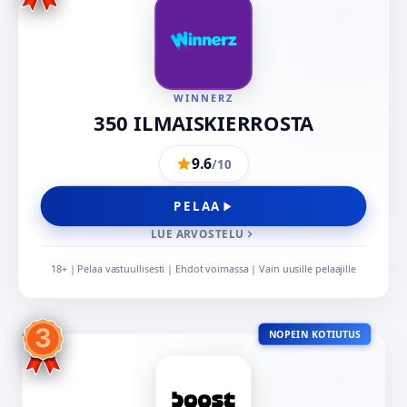
WINNERZ
350 ILMAISKIERROSTA
9.6
/10
PELAA
LUE ARVOSTELU
18+ | Pelaa vastuullisesti | Ehdot voimassa | Vain uusille pelaajille
NOPEIN KOTIUTUS