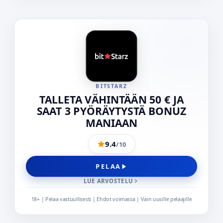
BITSTARZ
TALLETA VÄHINTÄÄN 50 € JA
SAAT 3 PYÖRÄYTYSTÄ BONUZ
MANIAAN
9.4
/10
PELAA
LUE ARVOSTELU
18+ | Pelaa vastuullisesti | Ehdot voimassa | Vain uusille pelaajille