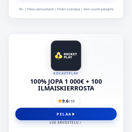
18+ | Pelaa vastuullisesti | Ehdot voimassa | Vain uusille pelaajille
ROCKETPLAY
100% JOPA 1 000€ + 100
ILMAISKIERROSTA
9.6
/10
PELAA
LUE ARVOSTELU