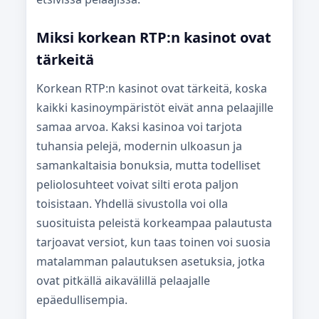
Miksi korkean RTP:n kasinot ovat
tärkeitä
Korkean RTP:n kasinot ovat tärkeitä, koska
kaikki kasinoympäristöt eivät anna pelaajille
samaa arvoa. Kaksi kasinoa voi tarjota
tuhansia pelejä, modernin ulkoasun ja
samankaltaisia bonuksia, mutta todelliset
peliolosuhteet voivat silti erota paljon
toisistaan. Yhdellä sivustolla voi olla
suosituista peleistä korkeampaa palautusta
tarjoavat versiot, kun taas toinen voi suosia
matalamman palautuksen asetuksia, jotka
ovat pitkällä aikavälillä pelaajalle
epäedullisempia.