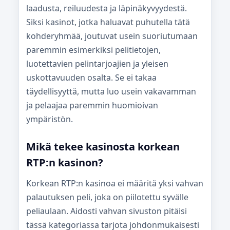
laadusta, reiluudesta ja läpinäkyvyydestä.
Siksi kasinot, jotka haluavat puhutella tätä
kohderyhmää, joutuvat usein suoriutumaan
paremmin esimerkiksi pelitietojen,
luotettavien pelintarjoajien ja yleisen
uskottavuuden osalta. Se ei takaa
täydellisyyttä, mutta luo usein vakavamman
ja pelaajaa paremmin huomioivan
ympäristön.
Mikä tekee kasinosta korkean
RTP:n kasinon?
Korkean RTP:n kasinoa ei määritä yksi vahvan
palautuksen peli, joka on piilotettu syvälle
peliaulaan. Aidosti vahvan sivuston pitäisi
tässä kategoriassa tarjota johdonmukaisesti