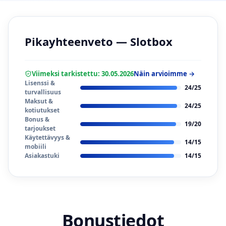
Pikayhteenveto — Slotbox
Viimeksi tarkistettu: 30.05.2026
Näin arvioimme →
Lisenssi &
24/25
turvallisuus
Maksut &
24/25
kotiutukset
Bonus &
19/20
tarjoukset
Käytettävyys &
14/15
mobiili
Asiakastuki
14/15
Bonustiedot