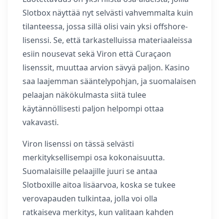
Slotbox näyttää nyt selvästi vahvemmalta kuin
tilanteessa, jossa sillä olisi vain yksi offshore-
lisenssi. Se, että tarkastelluissa materiaaleissa
esiin nousevat sekä Viron että Curaçaon
lisenssit, muuttaa arvion sävyä paljon. Kasino
saa laajemman sääntelypohjan, ja suomalaisen
pelaajan näkökulmasta siitä tulee
käytännöllisesti paljon helpompi ottaa
vakavasti.
Viron lisenssi on tässä selvästi
merkityksellisempi osa kokonaisuutta.
Suomalaisille pelaajille juuri se antaa
Slotboxille aitoa lisäarvoa, koska se tukee
verovapauden tulkintaa, jolla voi olla
ratkaiseva merkitys, kun valitaan kahden