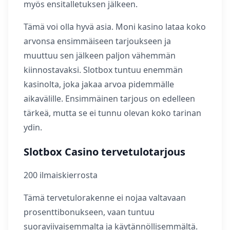
myös ensitalletuksen jälkeen.
Tämä voi olla hyvä asia. Moni kasino lataa koko
arvonsa ensimmäiseen tarjoukseen ja
muuttuu sen jälkeen paljon vähemmän
kiinnostavaksi. Slotbox tuntuu enemmän
kasinolta, joka jakaa arvoa pidemmälle
aikavälille. Ensimmäinen tarjous on edelleen
tärkeä, mutta se ei tunnu olevan koko tarinan
ydin.
Slotbox Casino tervetulotarjous
200 ilmaiskierrosta
Tämä tervetulorakenne ei nojaa valtavaan
prosenttibonukseen, vaan tuntuu
suoraviivaisemmalta ja käytännöllisemmältä.