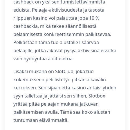
cashback on yksi sen tunnistettavimmista
eduista. Pelaaja-aktiivisuudesta ja tasosta
riippuen kasino voi palauttaa jopa 10 %
cashbackia, mikä tekee säännöllisestä
pelaamisesta konkreettisemmin palkitsevaa.
Pelkästään tämä tuo alustalle lisäarvoa
pelaajille, jotka aikovat pysyä aktiivisina eivätkä
vain hyödyntää aloitusetua.
Lisäksi mukana on SlotClub, joka tuo
kokemukseen pelillistetyn pitkän aikavälin
kerroksen. Sen sijaan että kasino antaisi yhden
syyn tallettaa ja jättäisi sen siihen, Slotbox
yrittää pitää pelaajan mukana jatkuvan
palkitsemisen avulla. Tämä saa koko alustan
tuntumaan elävämmältä.