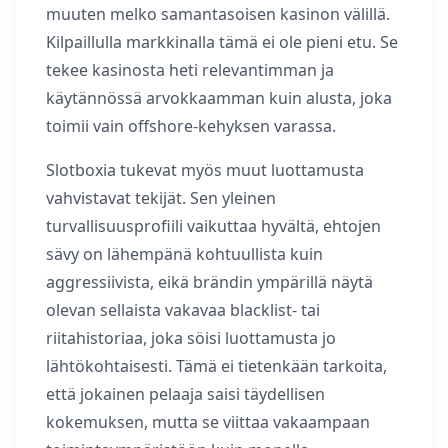
muuten melko samantasoisen kasinon välillä.
Kilpaillulla markkinalla tämä ei ole pieni etu. Se
tekee kasinosta heti relevantimman ja
käytännössä arvokkaamman kuin alusta, joka
toimii vain offshore-kehyksen varassa.
Slotboxia tukevat myös muut luottamusta
vahvistavat tekijät. Sen yleinen
turvallisuusprofiili vaikuttaa hyvältä, ehtojen
sävy on lähempänä kohtuullista kuin
aggressiivista, eikä brändin ympärillä näytä
olevan sellaista vakavaa blacklist- tai
riitahistoriaa, joka söisi luottamusta jo
lähtökohtaisesti. Tämä ei tietenkään tarkoita,
että jokainen pelaaja saisi täydellisen
kokemuksen, mutta se viittaa vakaampaan