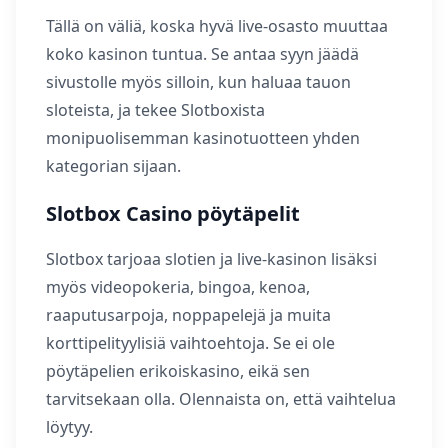
Tällä on väliä, koska hyvä live-osasto muuttaa
koko kasinon tuntua. Se antaa syyn jäädä
sivustolle myös silloin, kun haluaa tauon
sloteista, ja tekee Slotboxista
monipuolisemman kasinotuotteen yhden
kategorian sijaan.
Slotbox Casino pöytäpelit
Slotbox tarjoaa slotien ja live-kasinon lisäksi
myös videopokeria, bingoa, kenoa,
raaputusarpoja, noppapelejä ja muita
korttipelityylisiä vaihtoehtoja. Se ei ole
pöytäpelien erikoiskasino, eikä sen
tarvitsekaan olla. Olennaista on, että vaihtelua
löytyy.