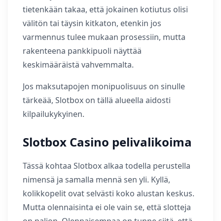
tietenkään takaa, että jokainen kotiutus olisi
välitön tai täysin kitkaton, etenkin jos
varmennus tulee mukaan prosessiin, mutta
rakenteena pankkipuoli näyttää
keskimääräistä vahvemmalta.
Jos maksutapojen monipuolisuus on sinulle
tärkeää, Slotbox on tällä alueella aidosti
kilpailukykyinen.
Slotbox Casino pelivalikoima
Tässä kohtaa Slotbox alkaa todella perustella
nimensä ja samalla mennä sen yli. Kyllä,
kolikkopelit ovat selvästi koko alustan keskus.
Mutta olennaisinta ei ole vain se, että slotteja