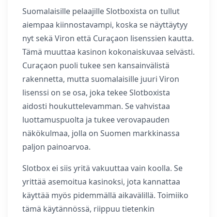
Suomalaisille pelaajille Slotboxista on tullut
aiempaa kiinnostavampi, koska se näyttäytyy
nyt sekä Viron että Curaçaon lisenssien kautta.
Tämä muuttaa kasinon kokonaiskuvaa selvästi.
Curaçaon puoli tukee sen kansainvälistä
rakennetta, mutta suomalaisille juuri Viron
lisenssi on se osa, joka tekee Slotboxista
aidosti houkuttelevamman. Se vahvistaa
luottamuspuolta ja tukee verovapauden
näkökulmaa, jolla on Suomen markkinassa
paljon painoarvoa.
Slotbox ei siis yritä vakuuttaa vain koolla. Se
yrittää asemoitua kasinoksi, jota kannattaa
käyttää myös pidemmällä aikavälillä. Toimiiko
tämä käytännössä, riippuu tietenkin