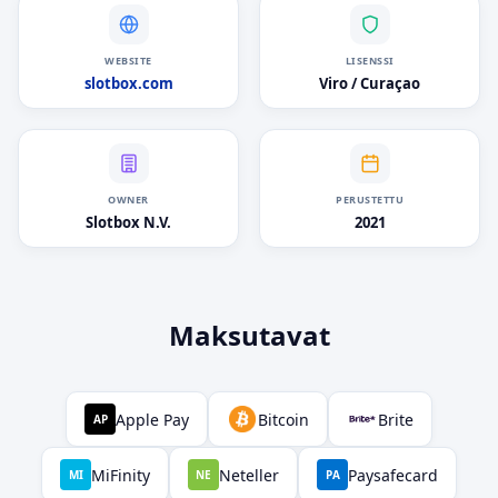
WEBSITE
LISENSSI
slotbox.com
Viro / Curaçao
OWNER
PERUSTETTU
Slotbox N.V.
2021
Maksutavat
Apple Pay
Bitcoin
Brite
AP
MiFinity
Neteller
Paysafecard
MI
NE
PA