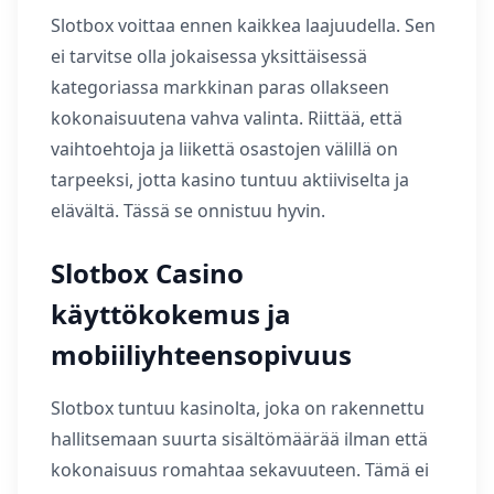
Slotbox voittaa ennen kaikkea laajuudella. Sen
ei tarvitse olla jokaisessa yksittäisessä
kategoriassa markkinan paras ollakseen
kokonaisuutena vahva valinta. Riittää, että
vaihtoehtoja ja liikettä osastojen välillä on
tarpeeksi, jotta kasino tuntuu aktiiviselta ja
elävältä. Tässä se onnistuu hyvin.
Slotbox Casino
käyttökokemus ja
mobiiliyhteensopivuus
Slotbox tuntuu kasinolta, joka on rakennettu
hallitsemaan suurta sisältömäärää ilman että
kokonaisuus romahtaa sekavuuteen. Tämä ei