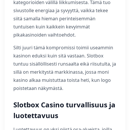
kategorioiden välillä liikkumisesta. Tämä tuo
sivustolle energiaa ja syvyyttä, vaikka tekee
siitä samalla hieman perinteisemmän
tuntuisen kuin kaikkein kevyimmät
pikakasinoiden vaihtoehdot.
Silti juuri tämä kompromissi toimii useammin
kasinon eduksi kuin sitä vastaan. Slotbox
tuntuu sisällöllisesti runsaalta eikä riisutulta, ja
sillä on merkitystä markkinassa, jossa moni
kasino alkaa muistuttaa toista heti, kun logo
poistetaan näkymästä.
Slotbox Casino turvallisuus ja
luotettavuus
Luotettavuus on yksi niistä osa-alueista, joilla