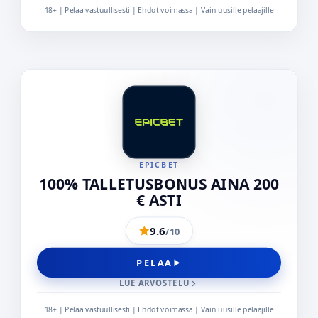
18+ | Pelaa vastuullisesti | Ehdot voimassa | Vain uusille pelaajille
EPICBET
100% TALLETUSBONUS AINA 200
€ ASTI
9.6
/10
PELAA
LUE ARVOSTELU
18+ | Pelaa vastuullisesti | Ehdot voimassa | Vain uusille pelaajille