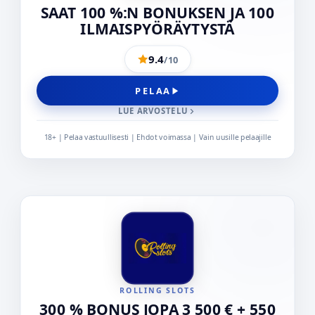
SAAT 100 %:N BONUKSEN JA 100
ILMAISPYÖRÄYTYSTÄ
9.4
/10
PELAA
LUE ARVOSTELU
18+ | Pelaa vastuullisesti | Ehdot voimassa | Vain uusille pelaajille
ROLLING SLOTS
300 % BONUS JOPA 3 500 € + 550