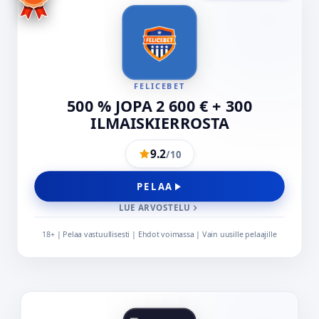
FELICEBET
500 % JOPA 2 600 € + 300
ILMAISKIERROSTA
9.2
/10
PELAA
LUE ARVOSTELU
18+ | Pelaa vastuullisesti | Ehdot voimassa | Vain uusille pelaajille