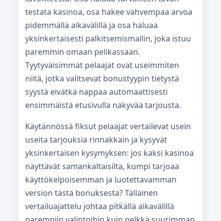
testata kasinoa, osa hakee vahvempaa arvoa
pidemmällä aikavälillä ja osa haluaa
yksinkertaisesti palkitsemismallin, joka istuu
paremmin omaan pelikassaan.
Tyytyväisimmät pelaajat ovat useimmiten
niitä, jotka valitsevat bonustyypin tietystä
syystä eivätkä nappaa automaattisesti
ensimmäistä etusivulla näkyvää tarjousta.
Käytännössä fiksut pelaajat vertailevat usein
useita tarjouksia rinnakkain ja kysyvät
yksinkertaisen kysymyksen: jos kaksi kasinoa
näyttävät samankaltaisilta, kumpi tarjoaa
käyttökelpoisemman ja luotettavamman
version tästä bonuksesta? Tällainen
vertailuajattelu johtaa pitkällä aikavälillä
parempiin valintoihin kuin pelkkä suurimman