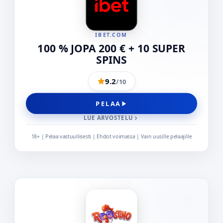
IBET.COM
100 % JOPA 200 € + 10 SUPER
SPINS
9.2
/10
PELAA
LUE ARVOSTELU
18+ | Pelaa vastuullisesti | Ehdot voimassa | Vain uusille pelaajille