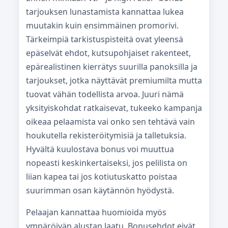
tarjouksen lunastamista kannattaa lukea
muutakin kuin ensimmäinen promorivi.
Tärkeimpiä tarkistuspisteitä ovat yleensä
epäselvät ehdot, kutsupohjaiset rakenteet,
epärealistinen kierrätys suurilla panoksilla ja
tarjoukset, jotka näyttävät premiumilta mutta
tuovat vähän todellista arvoa. Juuri nämä
yksityiskohdat ratkaisevat, tukeeko kampanja
oikeaa pelaamista vai onko sen tehtävä vain
houkutella rekisteröitymisiä ja talletuksia.
Hyvältä kuulostava bonus voi muuttua
nopeasti keskinkertaiseksi, jos pelilista on
liian kapea tai jos kotiutuskatto poistaa
suurimman osan käytännön hyödystä.
Pelaajan kannattaa huomioida myös
ympäröivän alustan laatu. Bonusehdot eivät