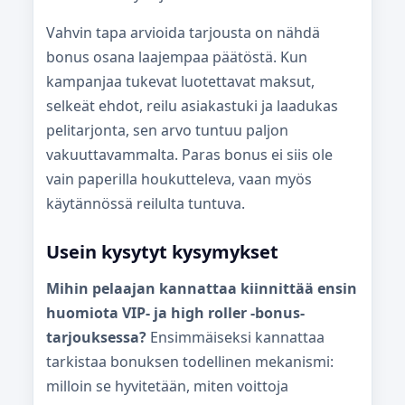
Vahvin tapa arvioida tarjousta on nähdä
bonus osana laajempaa päätöstä. Kun
kampanjaa tukevat luotettavat maksut,
selkeät ehdot, reilu asiakastuki ja laadukas
pelitarjonta, sen arvo tuntuu paljon
vakuuttavammalta. Paras bonus ei siis ole
vain paperilla houkutteleva, vaan myös
käytännössä reilulta tuntuva.
Usein kysytyt kysymykset
Mihin pelaajan kannattaa kiinnittää ensin
huomiota VIP- ja high roller -bonus-
tarjouksessa?
Ensimmäiseksi kannattaa
tarkistaa bonuksen todellinen mekanismi:
milloin se hyvitetään, miten voittoja