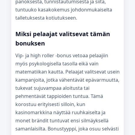
panoksesta, tunnistautumisesta ja siitä,
tuntuuko kasakokemus johdonmukaiselta
talletuksesta kotiutukseen.
Miksi pelaajat valitsevat tämän
bonuksen
Vip- ja high roller -bonus vetoaa pelaajiin
myös psykologisella tasolla eikä vain
matematiikan kautta. Pelaajat valitsevat usein
kampanjoita, jotka vähentävät epävarmuutta,
tukevat sujuvampaa aloitusta tai
pehmentävät tappioiden tuntua. Tämä
korostuu erityisesti silloin, kun
kasinomarkkina näyttää ruuhkaiselta ja
monet brändit tuntuvat ensi silmäyksellä
samanlaisilta. Bonustyyppi, joka osuu selvästi