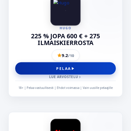
HUGO
225 % JOPA 600 € + 275
ILMAISKIERROSTA
9.2
/10
PELAA
LUE ARVOSTELU
18+ | Pelaa vastuullisesti | Ehdot voimassa | Vain uusille pelaajille