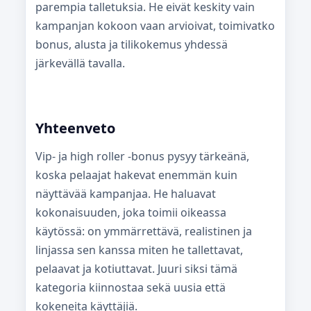
parempia talletuksia. He eivät keskity vain
kampanjan kokoon vaan arvioivat, toimivatko
bonus, alusta ja tilikokemus yhdessä
järkevällä tavalla.
Yhteenveto
Vip- ja high roller -bonus pysyy tärkeänä,
koska pelaajat hakevat enemmän kuin
näyttävää kampanjaa. He haluavat
kokonaisuuden, joka toimii oikeassa
käytössä: on ymmärrettävä, realistinen ja
linjassa sen kanssa miten he tallettavat,
pelaavat ja kotiuttavat. Juuri siksi tämä
kategoria kiinnostaa sekä uusia että
kokeneita käyttäjiä.