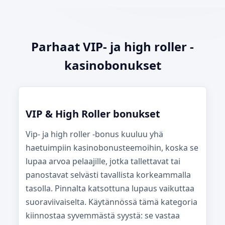
Parhaat VIP- ja high roller -
kasinobonukset
VIP & High Roller bonukset
Vip- ja high roller -bonus kuuluu yhä
haetuimpiin kasinobonusteemoihin, koska se
lupaa arvoa pelaajille, jotka tallettavat tai
panostavat selvästi tavallista korkeammalla
tasolla. Pinnalta katsottuna lupaus vaikuttaa
suoraviivaiselta. Käytännössä tämä kategoria
kiinnostaa syvemmästä syystä: se vastaa