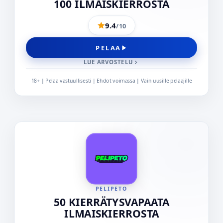
100 ILMAISKIERROSTA
9.4
/10
PELAA
LUE ARVOSTELU
18+ | Pelaa vastuullisesti | Ehdot voimassa | Vain uusille pelaajille
PELIPETO
50 KIERRÄTYSVAPAATA
ILMAISKIERROSTA