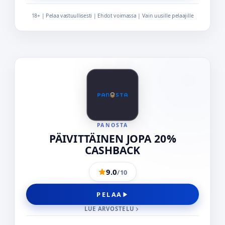
18+ | Pelaa vastuullisesti | Ehdot voimassa | Vain uusille pelaajille
PANOSTA
PÄIVITTÄINEN JOPA 20%
CASHBACK
9.0
/10
PELAA
LUE ARVOSTELU