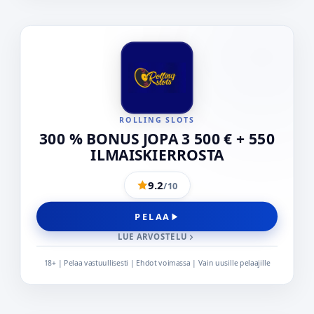
ROLLING SLOTS
300 % BONUS JOPA 3 500 € + 550
ILMAISKIERROSTA
9.2
/10
PELAA
LUE ARVOSTELU
18+ | Pelaa vastuullisesti | Ehdot voimassa | Vain uusille pelaajille