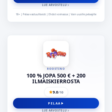
LUE ARVOSTELU
18+ | Pelaa vastuullisesti | Ehdot voimassa | Vain uusille pelaajille
ROOSTINO
100 % JOPA 500 € + 200
ILMAISKIERROSTA
9.0
/10
PELAA
LUE ARVOSTELU