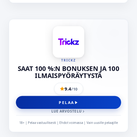
TRICKZ
SAAT 100 %:N BONUKSEN JA 100
ILMAISPYÖRÄYTYSTÄ
9.4
/10
PELAA
LUE ARVOSTELU
18+ | Pelaa vastuullisesti | Ehdot voimassa | Vain uusille pelaajille