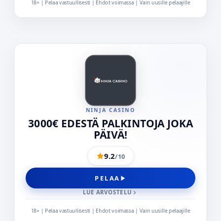
18+ | Pelaa vastuullisesti | Ehdot voimassa | Vain uusille pelaajille
NINJA CASINO
3000€ EDESTÄ PALKINTOJA JOKA
PÄIVÄ!
9.2
/10
PELAA
LUE ARVOSTELU
18+ | Pelaa vastuullisesti | Ehdot voimassa | Vain uusille pelaajille