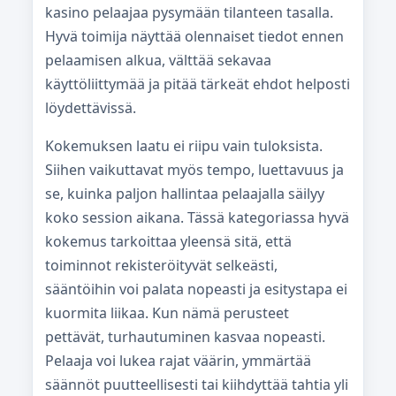
kasino pelaajaa pysymään tilanteen tasalla.
Hyvä toimija näyttää olennaiset tiedot ennen
pelaamisen alkua, välttää sekavaa
käyttöliittymää ja pitää tärkeät ehdot helposti
löydettävissä.
Kokemuksen laatu ei riipu vain tuloksista.
Siihen vaikuttavat myös tempo, luettavuus ja
se, kuinka paljon hallintaa pelaajalla säilyy
koko session aikana. Tässä kategoriassa hyvä
kokemus tarkoittaa yleensä sitä, että
toiminnot rekisteröityvät selkeästi,
sääntöihin voi palata nopeasti ja esitystapa ei
kuormita liikaa. Kun nämä perusteet
pettävät, turhautuminen kasvaa nopeasti.
Pelaaja voi lukea rajat väärin, ymmärtää
säännöt puutteellisesti tai kiihdyttää tahtia yli