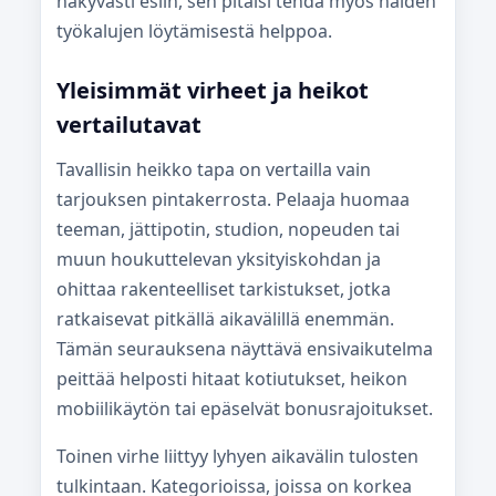
näkyvästi esiin, sen pitäisi tehdä myös näiden
työkalujen löytämisestä helppoa.
Yleisimmät virheet ja heikot
vertailutavat
Tavallisin heikko tapa on vertailla vain
tarjouksen pintakerrosta. Pelaaja huomaa
teeman, jättipotin, studion, nopeuden tai
muun houkuttelevan yksityiskohdan ja
ohittaa rakenteelliset tarkistukset, jotka
ratkaisevat pitkällä aikavälillä enemmän.
Tämän seurauksena näyttävä ensivaikutelma
peittää helposti hitaat kotiutukset, heikon
mobiilikäytön tai epäselvät bonusrajoitukset.
Toinen virhe liittyy lyhyen aikavälin tulosten
tulkintaan. Kategorioissa, joissa on korkea