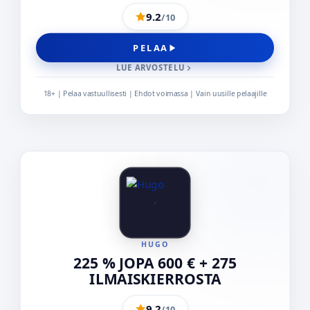
9.2
/10
PELAA
LUE ARVOSTELU
18+ | Pelaa vastuullisesti | Ehdot voimassa | Vain uusille pelaajille
HUGO
225 % JOPA 600 € + 275
ILMAISKIERROSTA
9.2
/10