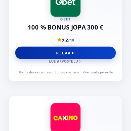
QBET
100 % BONUS JOPA 300 €
9.2
/10
PELAA
LUE ARVOSTELU
18+ | Pelaa vastuullisesti | Ehdot voimassa | Vain uusille pelaajille