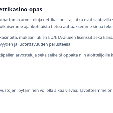
ettikasino-opas
umattomia arvosteluja nettikasinoista, jotka ovat saatavilla 
lkaisemme ajankohtaista tietoa auttaaksemme sinua tekemään
ia kasinoita, mukaan lukien EU/ETA-alueen lisenssit sekä kan
yyden ja luotettavuuden perusteella.
pelien arvosteluja sekä selkeitä oppaita niin aloittelijoille k
ivustojen löytäminen voi olla aikaa vievää. Tavoitteemme on 