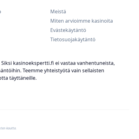
o
Meistä
Miten arvioimme kasinoita
Evästekäytäntö
Tietosuojakäytäntö
iksi kasinoekspertti.fi ei vastaa vanhentuneista,
äntöihin. Teemme yhteistyötä vain sellaisten
tta täyttäneille.
sten kautta.