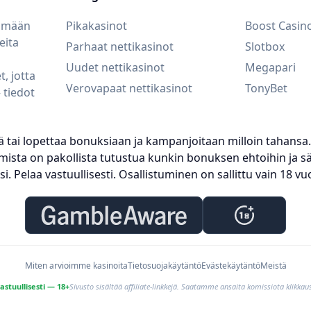
tämään
Pikakasinot
Boost Casin
eita
Parhaat nettikasinot
Slotbox
Uudet nettikasinot
Megapari
, jotta
Verovapaat nettikasinot
TonyBet
 tiedot
 tai lopettaa bonuksiaan ja kampanjoitaan milloin tahansa. S
mista on pakollista tutustua kunkin bonuksen ehtoihin ja sä
i. Pelaa vastuullisesti. Osallistuminen on sallittu vain 18 vuo
Miten arvioimme kasinoita
Tietosuojakäytäntö
Evästekäytäntö
Meistä
astuullisesti — 18+
Sivusto sisältää affiliate-linkkejä. Saatamme ansaita komissiota klikkau