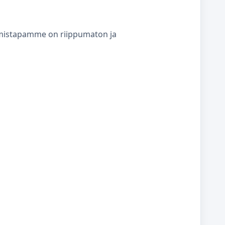
tymistapamme on riippumaton ja