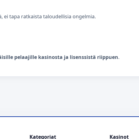
, ei tapa ratkaista taloudellisia ongelmia.
äisille pelaajille kasinosta ja lisenssistä riippuen
.
Kategoriat
Kasinot