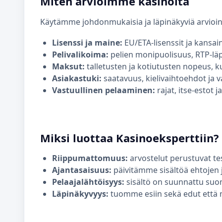
Miten arvioimme kasinoita
Käytämme johdonmukaisia ja läpinäkyviä arvioint
Lisenssi ja maine:
EU/ETA-lisenssit ja kansain
Pelivalikoima:
pelien monipuolisuus, RTP-läpi
Maksut:
talletusten ja kotiutusten nopeus, ku
Asiakastuki:
saatavuus, kielivaihtoehdot ja v
Vastuullinen pelaaminen:
rajat, itse-estot j
Miksi luottaa Kasinoeksperttiin?
Riippumattomuus:
arvostelut perustuvat tes
Ajantasaisuus:
päivitämme sisältöä ehtojen
Pelaajalähtöisyys:
sisältö on suunnattu suom
Läpinäkyvyys:
tuomme esiin sekä edut että m