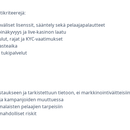
ikriteerejä:
väliset lisenssit, sääntely sekä pelaajapalautteet
näkyvyys ja live-kasinon laatu
lut, rajat ja KYC-vaatimukset
asteaika
a tukipalvelut
taukseen ja tarkistettuun tietoon, ei markkinointiväitteisii
 ja kampanjoiden muuttuessa
alaisten pelaajien tarpeisiin
ahdolliset riskit