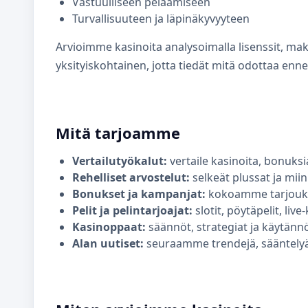
Vastuulliseen pelaamiseen
Turvallisuuteen ja läpinäkyvyyteen
Arvioimme kasinoita analysoimalla lisenssit, m
yksityiskohtainen, jotta tiedät mitä odottaa enne
Mitä tarjoamme
Vertailutyökalut:
vertaile kasinoita, bonuks
Rehelliset arvostelut:
selkeät plussat ja miin
Bonukset ja kampanjat:
kokoamme tarjouksia,
Pelit ja pelintarjoajat:
slotit, pöytäpelit, liv
Kasinoppaat:
säännöt, strategiat ja käytännön 
Alan uutiset:
seuraamme trendejä, sääntelyä 