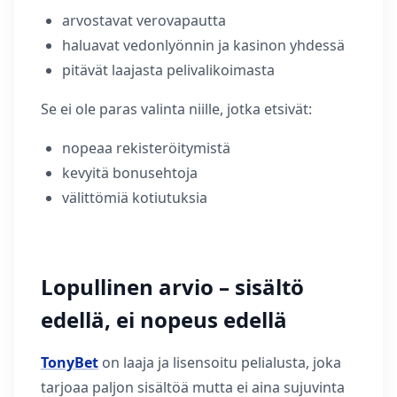
arvostavat verovapautta
haluavat vedonlyönnin ja kasinon yhdessä
pitävät laajasta pelivalikoimasta
Se ei ole paras valinta niille, jotka etsivät:
nopeaa rekisteröitymistä
kevyitä bonusehtoja
välittömiä kotiutuksia
Lopullinen arvio – sisältö
edellä, ei nopeus edellä
TonyBet
on laaja ja lisensoitu pelialusta, joka
tarjoaa paljon sisältöä mutta ei aina sujuvinta