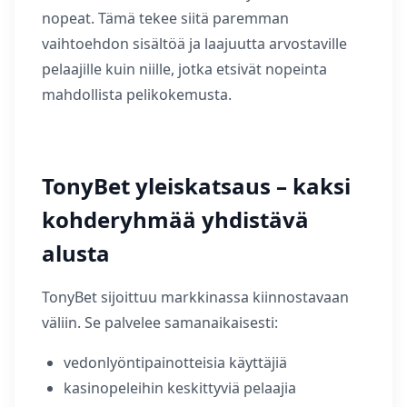
nopeat. Tämä tekee siitä paremman
vaihtoehdon sisältöä ja laajuutta arvostaville
pelaajille kuin niille, jotka etsivät nopeinta
mahdollista pelikokemusta.
TonyBet yleiskatsaus – kaksi
kohderyhmää yhdistävä
alusta
TonyBet sijoittuu markkinassa kiinnostavaan
väliin. Se palvelee samanaikaisesti:
vedonlyöntipainotteisia käyttäjiä
kasinopeleihin keskittyviä pelaajia