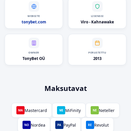
WEBSITE
LISENSSI
tonybet.com
Viro - Kahnawake
OWNER
PERUSTETTU
TonyBet OÜ
2013
Maksutavat
Mastercard
MiFinity
Neteller
MA
MI
NE
Nordea
PayPal
Revolut
NO
PA
RE