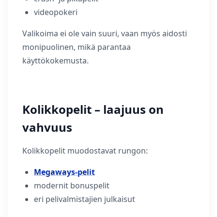
videopokeri
Valikoima ei ole vain suuri, vaan myös aidosti
monipuolinen, mikä parantaa
käyttökokemusta.
Kolikkopelit – laajuus on
vahvuus
Kolikkopelit muodostavat rungon:
Megaways-pelit
modernit bonuspelit
eri pelivalmistajien julkaisut