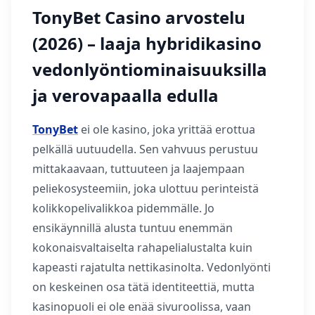
TonyBet Casino arvostelu
(2026) – laaja hybridikasino
vedonlyöntiominaisuuksilla
ja verovapaalla edulla
TonyBet
ei ole kasino, joka yrittää erottua
pelkällä uutuudella. Sen vahvuus perustuu
mittakaavaan, tuttuuteen ja laajempaan
peliekosysteemiin, joka ulottuu perinteistä
kolikkopelivalikkoa pidemmälle. Jo
ensikäynnillä alusta tuntuu enemmän
kokonaisvaltaiselta rahapelialustalta kuin
kapeasti rajatulta nettikasinolta. Vedonlyönti
on keskeinen osa tätä identiteettiä, mutta
kasinopuoli ei ole enää sivuroolissa, vaan