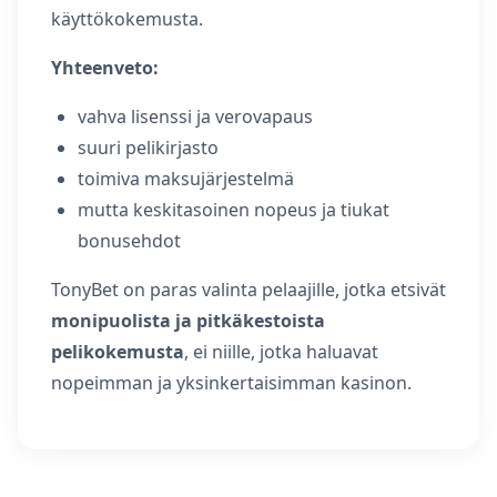
käyttökokemusta.
Yhteenveto:
vahva lisenssi ja verovapaus
suuri pelikirjasto
toimiva maksujärjestelmä
mutta keskitasoinen nopeus ja tiukat
bonusehdot
TonyBet on paras valinta pelaajille, jotka etsivät
monipuolista ja pitkäkestoista
pelikokemusta
, ei niille, jotka haluavat
nopeimman ja yksinkertaisimman kasinon.