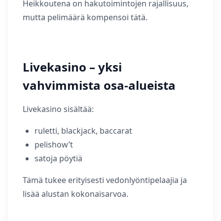
Heikkoutena on hakutoimintojen rajallisuus,
mutta pelimäärä kompensoi tätä.
Livekasino – yksi
vahvimmista osa-alueista
Livekasino sisältää:
ruletti, blackjack, baccarat
pelishow’t
satoja pöytiä
Tämä tukee erityisesti vedonlyöntipelaajia ja
lisää alustan kokonaisarvoa.