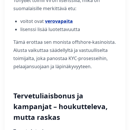
TonyBet toimii Viron lisenssillä, mikä on
suomalaisille merkittävä etu:
voitot ovat
verovapaita
lisenssi lisää luotettavuutta
Tämä erottaa sen monista offshore-kasinoista.
Alusta vaikuttaa säädellyltä ja vastuulliselta
toimijalta, joka panostaa KYC-prosesseihin,
pelaajansuojaan ja läpinäkyvyyteen.
Tervetuliaisbonus ja
kampanjat – houkutteleva,
mutta raskas