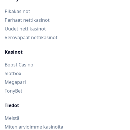
Pikakasinot
Parhaat nettikasinot
Uudet nettikasinot
Verovapaat nettikasinot
Kasinot
Boost Casino
Slotbox
Megapari
TonyBet
Tiedot
Meistä
Miten arvioimme kasinoita