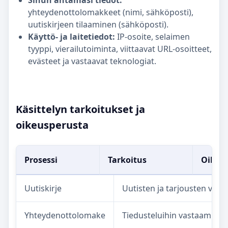
Sinun antamasi tiedot:
yhteydenottolomakkeet (nimi, sähköposti),
uutiskirjeen tilaaminen (sähköposti).
Käyttö- ja laitetiedot:
IP-osoite, selaimen
tyyppi, vierailutoiminta, viittaavat URL-osoitteet,
evästeet ja vastaavat teknologiat.
Käsittelyn tarkoitukset ja
oikeusperusta
Prosessi
Tarkoitus
Oikeu
Uutiskirje
Uutisten ja tarjousten väli
Yhteydenottolomake
Tiedusteluihin vastaaminen