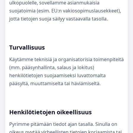
ulkopuolelle, sovellamme asianmukaisia
suojatoimia (esim. EU:n vakiosopimuslausekkeet),
jotta tietojen suoja säilyy vastaavalla tasolla.
Turvallisuus
Käytämme teknisiä ja organisatorisia toimenpiteitä
(mm. pääsynhallinta, salaus ja lokitus)
henkilötietojen suojaamiseksi luvattomalta
pääsyltä, muuttamiselta tai häviämiseltä.
Henkilötietojen oikeellisuus
Pyrimme pitämään tiedot ajan tasalla. Sinulla on
oikeus pyytää virheellisten tietojen korjaamista tai