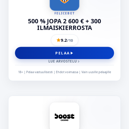
FELICEBET
500 % JOPA 2 600 € + 300
ILMAISKIERROSTA
9.2
/10
PELAA
LUE ARVOSTELU
18+ | Pelaa vastuullisesti | Ehdot voimassa | Vain uusille pelaajille