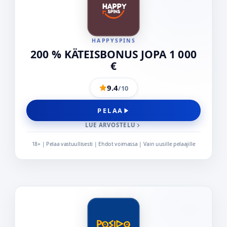
HAPPYSPINS
200 % KÄTEISBONUS JOPA 1 000
€
9.4
/10
PELAA
LUE ARVOSTELU
18+ | Pelaa vastuullisesti | Ehdot voimassa | Vain uusille pelaajille