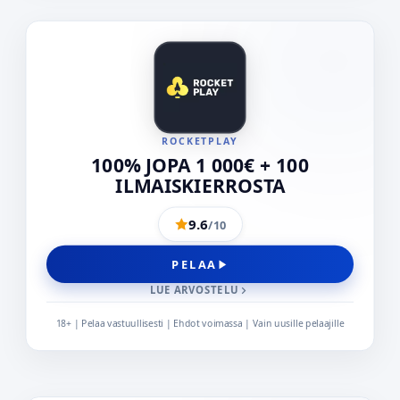
ROCKETPLAY
100% JOPA 1 000€ + 100
ILMAISKIERROSTA
9.6
/10
PELAA
LUE ARVOSTELU
18+ | Pelaa vastuullisesti | Ehdot voimassa | Vain uusille pelaajille