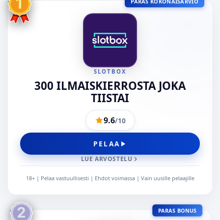
PARAS KOKONAISARVIO
SLOTBOX
300 ILMAISKIERROSTA JOKA
TIISTAI
9.6
/10
PELAA
LUE ARVOSTELU
18+ | Pelaa vastuullisesti | Ehdot voimassa | Vain uusille pelaajille
PARAS BONUS