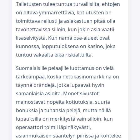
Talletusten tulee tuntua turvallisilta, ehtojen
on oltava ymmärrettäviä, kotiutusten on
toimittava reilusti ja asiakastuen pitää olla
tavoitettavissa silloin, kun jokin asia vaatii
lisäselvitystä. Kun nämä osa-alueet ovat
kunnossa, lopputuloksena on kasino, joka
tuntuu vakaalta eikä riskialttiilta.
Suomalaisille pelaajille luottamus on vielä
tärkeämpää, koska nettikasinomarkkina on
täynnä brändejä, jotka lupaavat hyvin
samanlaisia asioita. Monet sivustot
mainostavat nopeita kotiutuksia, suuria
bonuksia ja tuhansia pelejä, mutta näillä
lupauksilla on merkitystä vain silloin, kun
operaattori toimii läpinäkyvästi,
asianmukaisen sääntelyn piirissä ja kohtelee