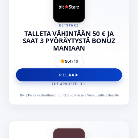
BITSTARZ
TALLETA VÄHINTÄÄN 50 € JA
SAAT 3 PYÖRÄYTYSTÄ BONUZ
MANIAAN
9.4
/10
PELAA
LUE ARVOSTELU
18+ | Pelaa vastuullisesti | Ehdot voimassa | Vain uusille pelaajille