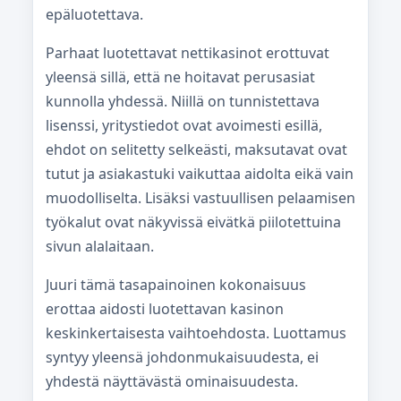
epäluotettava.
Parhaat luotettavat nettikasinot erottuvat
yleensä sillä, että ne hoitavat perusasiat
kunnolla yhdessä. Niillä on tunnistettava
lisenssi, yritystiedot ovat avoimesti esillä,
ehdot on selitetty selkeästi, maksutavat ovat
tutut ja asiakastuki vaikuttaa aidolta eikä vain
muodolliselta. Lisäksi vastuullisen pelaamisen
työkalut ovat näkyvissä eivätkä piilotettuina
sivun alalaitaan.
Juuri tämä tasapainoinen kokonaisuus
erottaa aidosti luotettavan kasinon
keskinkertaisesta vaihtoehdosta. Luottamus
syntyy yleensä johdonmukaisuudesta, ei
yhdestä näyttävästä ominaisuudesta.