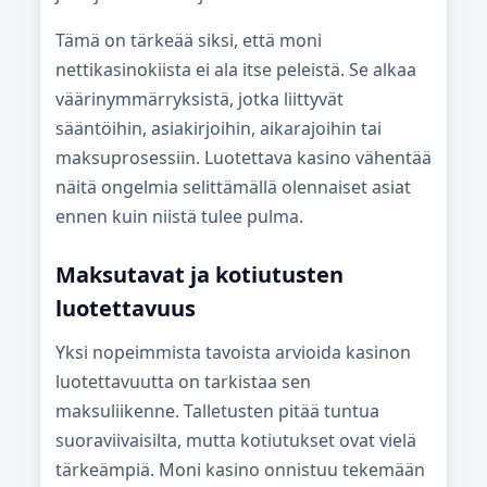
Tämä on tärkeää siksi, että moni
nettikasinokiista ei ala itse peleistä. Se alkaa
väärinymmärryksistä, jotka liittyvät
sääntöihin, asiakirjoihin, aikarajoihin tai
maksuprosessiin. Luotettava kasino vähentää
näitä ongelmia selittämällä olennaiset asiat
ennen kuin niistä tulee pulma.
Maksutavat ja kotiutusten
luotettavuus
Yksi nopeimmista tavoista arvioida kasinon
luotettavuutta on tarkistaa sen
maksuliikenne. Talletusten pitää tuntua
suoraviivaisilta, mutta kotiutukset ovat vielä
tärkeämpiä. Moni kasino onnistuu tekemään