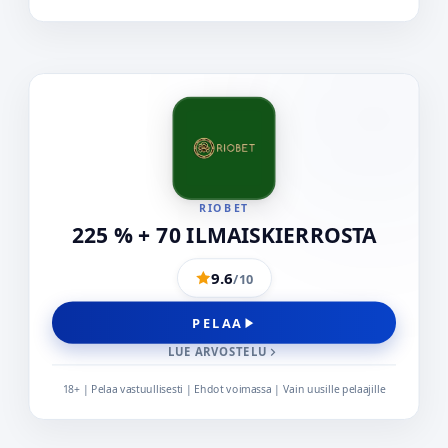
RIOBET
225 % + 70 ILMAISKIERROSTA
9.6
/10
PELAA
LUE ARVOSTELU
18+ | Pelaa vastuullisesti | Ehdot voimassa | Vain uusille pelaajille