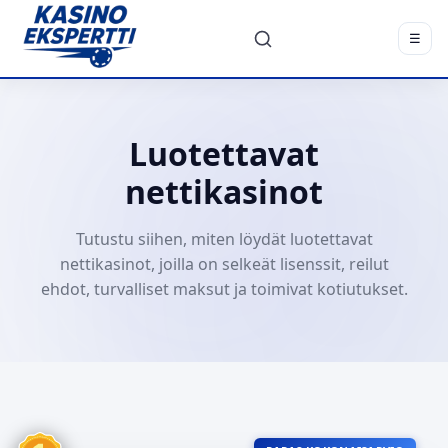
☰
Luotettavat
nettikasinot
Tutustu siihen, miten löydät luotettavat
nettikasinot, joilla on selkeät lisenssit, reilut
ehdot, turvalliset maksut ja toimivat kotiutukset.