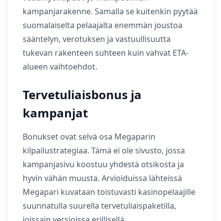
kampanjarakenne. Samalla se kuitenkin pyytää
suomalaiselta pelaajalta enemmän joustoa
sääntelyn, verotuksen ja vastuullisuutta
tukevan rakenteen suhteen kuin vahvat ETA-
alueen vaihtoehdot.
Tervetuliaisbonus ja
kampanjat
Bonukset ovat selvä osa Megaparin
kilpailustrategiaa. Tämä ei ole sivusto, jossa
kampanjasivu koostuu yhdestä otsikosta ja
hyvin vähän muusta. Arvioiduissa lähteissä
Megapari kuvataan toistuvasti kasinopelaajille
suunnatulla suurella tervetuliaispaketilla,
joissain versioissa erillisellä