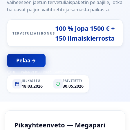
vaiheeseen jaetun tervetuliaispaketin pelaajille, jotka
haluavat paljon vaihtoehtoja samasta paikasta.
100 % jopa 1500 € +
TERVETULIAISBONUS
150 ilmaiskierrosta
Pelaa
18+ | Pelaa vastuullisesti ·
GambleAware
JULKAISTU
PÄIVITETTY
18.03.2026
30.05.2026
Pikayhteenveto — Megapari