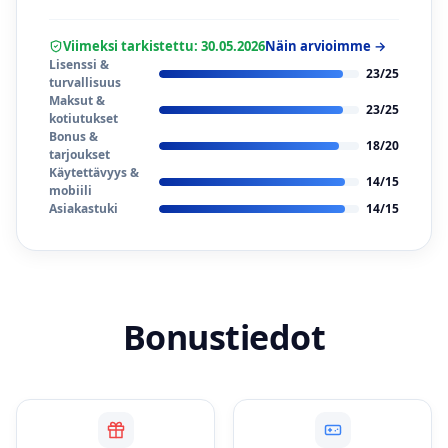
Viimeksi tarkistettu: 30.05.2026
Näin arvioimme →
Lisenssi &
23/25
turvallisuus
Maksut &
23/25
kotiutukset
Bonus &
18/20
tarjoukset
Käytettävyys &
14/15
mobiili
Asiakastuki
14/15
Bonustiedot