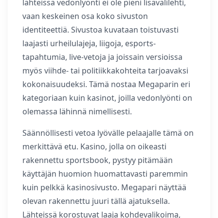
lähteissä vedonlyönti ei ole pieni lisävälilehti,
vaan keskeinen osa koko sivuston
identiteettiä. Sivustoa kuvataan toistuvasti
laajasti urheilulajeja, liigoja, esports-
tapahtumia, live-vetoja ja joissain versioissa
myös viihde- tai politiikkakohteita tarjoavaksi
kokonaisuudeksi. Tämä nostaa Megaparin eri
kategoriaan kuin kasinot, joilla vedonlyönti on
olemassa lähinnä nimellisesti.
Säännöllisesti vetoa lyövälle pelaajalle tämä on
merkittävä etu. Kasino, jolla on oikeasti
rakennettu sportsbook, pystyy pitämään
käyttäjän huomion huomattavasti paremmin
kuin pelkkä kasinosivusto. Megapari näyttää
olevan rakennettu juuri tällä ajatuksella.
Lähteissä korostuvat laaja kohdevalikoima,