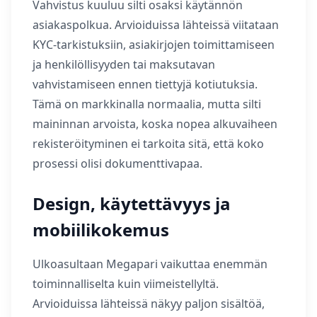
Vahvistus kuuluu silti osaksi käytännön
asiakaspolkua. Arvioiduissa lähteissä viitataan
KYC-tarkistuksiin, asiakirjojen toimittamiseen
ja henkilöllisyyden tai maksutavan
vahvistamiseen ennen tiettyjä kotiutuksia.
Tämä on markkinalla normaalia, mutta silti
maininnan arvoista, koska nopea alkuvaiheen
rekisteröityminen ei tarkoita sitä, että koko
prosessi olisi dokumenttivapaa.
Design, käytettävyys ja
mobiilikokemus
Ulkoasultaan Megapari vaikuttaa enemmän
toiminnalliselta kuin viimeistellyltä.
Arvioiduissa lähteissä näkyy paljon sisältöä,