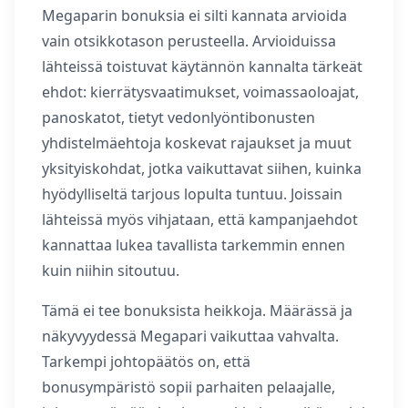
Megaparin bonuksia ei silti kannata arvioida
vain otsikkotason perusteella. Arvioiduissa
lähteissä toistuvat käytännön kannalta tärkeät
ehdot: kierrätysvaatimukset, voimassaoloajat,
panoskatot, tietyt vedonlyöntibonusten
yhdistelmäehtoja koskevat rajaukset ja muut
yksityiskohdat, jotka vaikuttavat siihen, kuinka
hyödylliseltä tarjous lopulta tuntuu. Joissain
lähteissä myös vihjataan, että kampanjaehdot
kannattaa lukea tavallista tarkemmin ennen
kuin niihin sitoutuu.
Tämä ei tee bonuksista heikkoja. Määrässä ja
näkyvyydessä Megapari vaikuttaa vahvalta.
Tarkempi johtopäätös on, että
bonusympäristö sopii parhaiten pelaajalle,