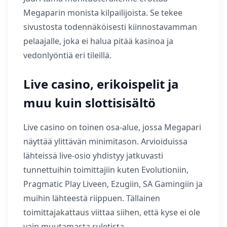
Megaparin monista kilpailijoista. Se tekee
sivustosta todennäköisesti kiinnostavamman
pelaajalle, joka ei halua pitää kasinoa ja
vedonlyöntiä eri tileillä.
Live casino, erikoispelit ja
muu kuin slottisisältö
Live casino on toinen osa-alue, jossa Megapari
näyttää ylittävän minimitason. Arvioiduissa
lähteissä live-osio yhdistyy jatkuvasti
tunnettuihin toimittajiin kuten Evolutioniin,
Pragmatic Play Liveen, Ezugiin, SA Gamingiin ja
muihin lähteestä riippuen. Tällainen
toimittajakattaus viittaa siihen, että kyse ei ole
vain muutamasta ruletista.