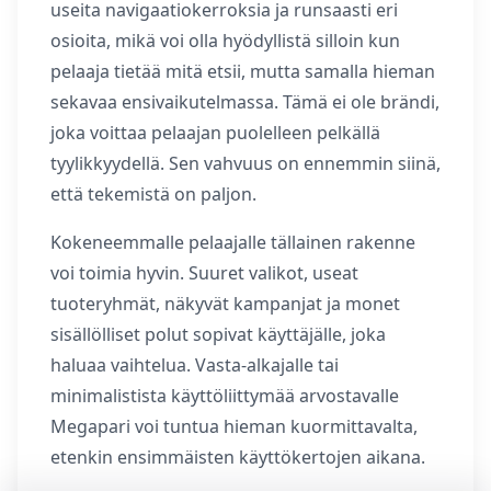
useita navigaatiokerroksia ja runsaasti eri
osioita, mikä voi olla hyödyllistä silloin kun
pelaaja tietää mitä etsii, mutta samalla hieman
sekavaa ensivaikutelmassa. Tämä ei ole brändi,
joka voittaa pelaajan puolelleen pelkällä
tyylikkyydellä. Sen vahvuus on ennemmin siinä,
että tekemistä on paljon.
Kokeneemmalle pelaajalle tällainen rakenne
voi toimia hyvin. Suuret valikot, useat
tuoteryhmät, näkyvät kampanjat ja monet
sisällölliset polut sopivat käyttäjälle, joka
haluaa vaihtelua. Vasta-alkajalle tai
minimalistista käyttöliittymää arvostavalle
Megapari voi tuntua hieman kuormittavalta,
etenkin ensimmäisten käyttökertojen aikana.