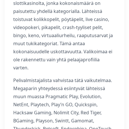
slottikasinolta, jonka kokonaismäärä on
paisutettu yhdellä kategorialla. Lähteissä
toistuvat kolikkopelit, pöytäpelit, live casino,
videopokeri, pikapelit, crash-tyyliset pelit,
bingo, keno, virtuaaliurheilu, raaputusarvat ja
muut tukikategoriat. Tämä antaa
kokonaisuudelle uskottavuutta. Valikoimaa ei
ole rakennettu vain yhtä pelaajaprofiilia
varten.
Pelivalmistajalista vahvistaa tätä vaikutelmaa.
Megaparin yhteydessä esiintyvät lähteissä
muun muassa Pragmatic Play, Evolution,
NetEnt, Playtech, Play’n GO, Quickspin,
Hacksaw Gaming, Nolimit City, Red Tiger,
BGaming, Playson, Swintt, Gamomat,
Thunderkick, Betsoft, Endorphina, OneTouch,