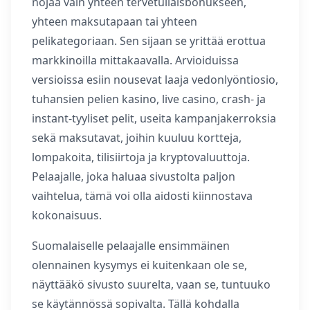
nojaa vain yhteen tervetuliaisbonukseen,
yhteen maksutapaan tai yhteen
pelikategoriaan. Sen sijaan se yrittää erottua
markkinoilla mittakaavalla. Arvioiduissa
versioissa esiin nousevat laaja vedonlyöntiosio,
tuhansien pelien kasino, live casino, crash- ja
instant-tyyliset pelit, useita kampanjakerroksia
sekä maksutavat, joihin kuuluu kortteja,
lompakoita, tilisiirtoja ja kryptovaluuttoja.
Pelaajalle, joka haluaa sivustolta paljon
vaihtelua, tämä voi olla aidosti kiinnostava
kokonaisuus.
Suomalaiselle pelaajalle ensimmäinen
olennainen kysymys ei kuitenkaan ole se,
näyttääkö sivusto suurelta, vaan se, tuntuuko
se käytännössä sopivalta. Tällä kohdalla