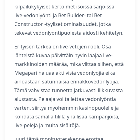
kilpailukykyiset kertoimet isoissa sarjoissa,
live-vedonlyönti ja Bet Builder- tai Bet
Constructor -tyyliset ominaisuudet, jotka
tekevät vedonlyöntipuolesta aidosti kehitetyn.
Erityisen tärkeä on live-vetojen rooli. Osa
lähteistä kuvaa päivittäin hyvin laajaa live-
markkinoiden määrää, mikä viittaa siihen, että
Megapari haluaa aktiivisia vedonlyöjiä eikä
ainoastaan satunnaisia ennakkovedonlyöjiä.
Tämä vahvistaa tunnetta jatkuvasti liikkuvasta
alustasta. Pelaaja voi tallettaa vedonlyöntiä
varten, siirtyä myöhemmin kasinopuolelle ja
kohdata samalla tilillä yhä lisää kampanjoita,
live-pelejä ja muita sisältöjä.
Juuri tämä monituoterakenne erottaa