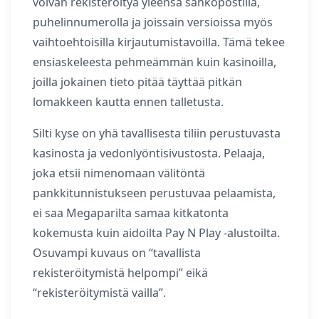
voivan rekisteröityä yleensä sähköpostilla,
puhelinnumerolla ja joissain versioissa myös
vaihtoehtoisilla kirjautumistavoilla. Tämä tekee
ensiaskeleesta pehmeämmän kuin kasinoilla,
joilla jokainen tieto pitää täyttää pitkän
lomakkeen kautta ennen talletusta.
Silti kyse on yhä tavallisesta tiliin perustuvasta
kasinosta ja vedonlyöntisivustosta. Pelaaja,
joka etsii nimenomaan välitöntä
pankkitunnistukseen perustuvaa pelaamista,
ei saa Megaparilta samaa kitkatonta
kokemusta kuin aidoilta Pay N Play -alustoilta.
Osuvampi kuvaus on “tavallista
rekisteröitymistä helpompi” eikä
“rekisteröitymistä vailla”.