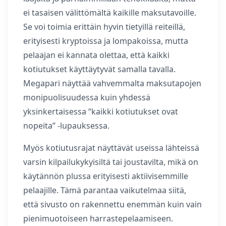
ei tasaisen välittömältä kaikille maksutavoille.
Se voi toimia erittäin hyvin tietyillä reiteillä,
erityisesti kryptoissa ja lompakoissa, mutta
pelaajan ei kannata olettaa, että kaikki
kotiutukset käyttäytyvät samalla tavalla.
Megapari näyttää vahvemmalta maksutapojen
monipuolisuudessa kuin yhdessä
yksinkertaisessa “kaikki kotiutukset ovat
nopeita” -lupauksessa.
Myös kotiutusrajat näyttävät useissa lähteissä
varsin kilpailukykyisiltä tai joustavilta, mikä on
käytännön plussa erityisesti aktiivisemmille
pelaajille. Tämä parantaa vaikutelmaa siitä,
että sivusto on rakennettu enemmän kuin vain
pienimuotoiseen harrastepelaamiseen.