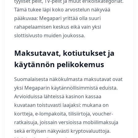
tyyliset pelit, TV-pelit ja muut erikoiskategoriat.
Tämä tukee läpi koko arvostelun näkyvää
pääkuvaa: Megapari yrittää olla suuri
rahapelaamisen keskus eikä vain yksi
slottisivusto muiden joukossa.
Maksutavat, kotiutukset ja
käytännön pelikokemus
Suomalaisesta näkökulmasta maksutavat ovat
yksi Megaparin käytännöllisimmistä eduista.
Arvioiduissa lähteissä kasinon kassaa
kuvataan toistuvasti laajaksi: mukana on
kortteja, e-lompakoita, tilisiirtoja, voucher-
ratkaisuja, joissain versioissa mobiilimaksuja
sekä erityisen näkyvästi kryptovaluuttoja.