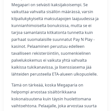
Megapari on selvästi kaksijakoisempi. Se
vaikuttaa vahvalta sisällön määrässä, varsin
kilpailukykyiseltä maksutapojen laajuudessa ja
kunnianhimoiselta bonuksissa, mutta se ei
tarjoa samanlaista kitkatonta tunnetta kuin
parhaat suomalaisille suunnatut Pay N Play -
kasinot. Pelaaminen perustuu edelleen
tavalliseen rekisteröintiin, suomenkielinen
palvelukokemus ei vaikuta yhtä vahvalta
kaikissa tukikanavissa, ja lisenssiasema jää
lähteiden perusteella ETA-alueen ulkopuolelle.
Tämä on tärkeää, koska Megaparia on
helpompi arvostaa sisältörikkaana
kokonaisuutena kuin täysin huolettomana
vaihtoehtona. Pelaajalle, joka arvostaa suurta