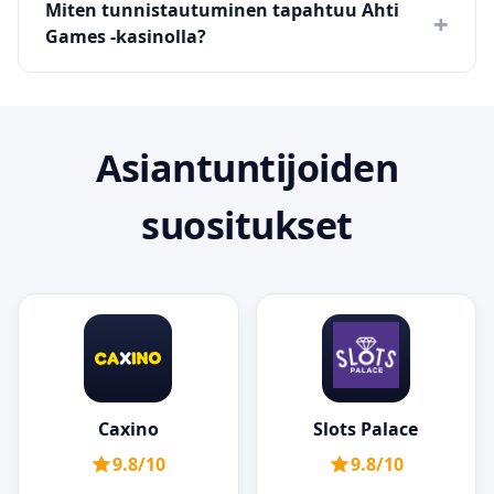
Miten tunnistautuminen tapahtuu Ahti
Games -kasinolla?
Asiantuntijoiden
suositukset
Caxino
Slots Palace
9.8/10
9.8/10