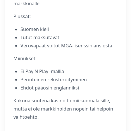
markkinalle.
Plussat:
Suomen kieli
Tutut maksutavat
Verovapaat voitot MGA-lisenssin ansiosta
Miinukset:
Ei Pay N Play -mallia
Perinteinen rekisteröityminen
Ehdot pääosin englanniksi
Kokonaisuutena kasino toimii suomalaisille,
mutta ei ole markkinoiden nopein tai helpoin
vaihtoehto.