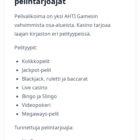
pelintarjoajat
Pelivalikoima on yksi AHTI Gamesin
vahvimmista osa-alueista. Kasino tarjoaa
laajan kirjaston eri pelityypeissä.
Pelityypit:
Kolikkopelit
Jackpot-pelit
Blackjack, ruletti ja baccarat
Live casino
Bingo ja Slingo
Videopokeri
Megaways-pelit
Tunnettuja pelintarjoajia: