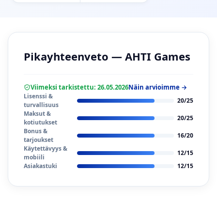
Pikayhteenveto — AHTI Games
Viimeksi tarkistettu: 26.05.2026
Näin arvioimme →
Lisenssi &
20/25
turvallisuus
Maksut &
20/25
kotiutukset
Bonus &
16/20
tarjoukset
Käytettävyys &
12/15
mobiili
Asiakastuki
12/15