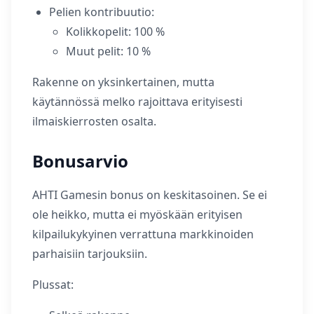
Pelien kontribuutio:
Kolikkopelit: 100 %
Muut pelit: 10 %
Rakenne on yksinkertainen, mutta
käytännössä melko rajoittava erityisesti
ilmaiskierrosten osalta.
Bonusarvio
AHTI Gamesin bonus on keskitasoinen. Se ei
ole heikko, mutta ei myöskään erityisen
kilpailukykyinen verrattuna markkinoiden
parhaisiin tarjouksiin.
Plussat: