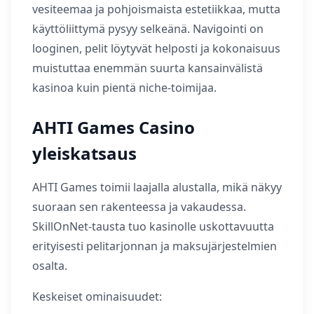
vesiteemaa ja pohjoismaista estetiikkaa, mutta
käyttöliittymä pysyy selkeänä. Navigointi on
looginen, pelit löytyvät helposti ja kokonaisuus
muistuttaa enemmän suurta kansainvälistä
kasinoa kuin pientä niche-toimijaa.
AHTI Games Casino
yleiskatsaus
AHTI Games toimii laajalla alustalla, mikä näkyy
suoraan sen rakenteessa ja vakaudessa.
SkillOnNet-tausta tuo kasinolle uskottavuutta
erityisesti pelitarjonnan ja maksujärjestelmien
osalta.
Keskeiset ominaisuudet: