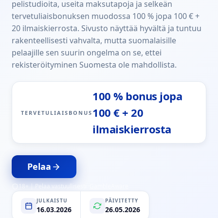
pelistudioita, useita maksutapoja ja selkeän
tervetuliaisbonuksen muodossa 100 % jopa 100 € +
20 ilmaiskierrosta. Sivusto näyttää hyvältä ja tuntuu
rakenteellisesti vahvalta, mutta suomalaisille
pelaajille sen suurin ongelma on se, ettei
rekisteröityminen Suomesta ole mahdollista.
100 % bonus jopa
100 € + 20
TERVETULIAISBONUS
ilmaiskierrosta
Pelaa
18+ | Pelaa vastuullisesti ·
GambleAware
JULKAISTU
PÄIVITETTY
16.03.2026
26.05.2026