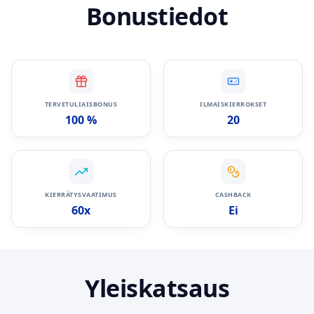
Bonustiedot
TERVETULIAISBONUS
ILMAISKIERROKSET
100 %
20
KIERRÄTYSVAATIMUS
CASHBACK
60x
Ei
Yleiskatsaus