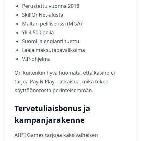
Perustettu vuonna 2018
SkillOnNet-alusta
Maltan pelilisenssi (MGA)
Yli 4 500 peliä
Suomi ja englanti tuettu
Laaja maksutapavalikoima
VIP-ohjelma
On kuitenkin hyvä huomata, että kasino ei
tarjoa Pay N Play -ratkaisua, mikä tekee
käyttöönotosta perinteisemmän.
Tervetuliaisbonus ja
kampanjarakenne
AHTI Games tarjoaa kaksivaiheisen