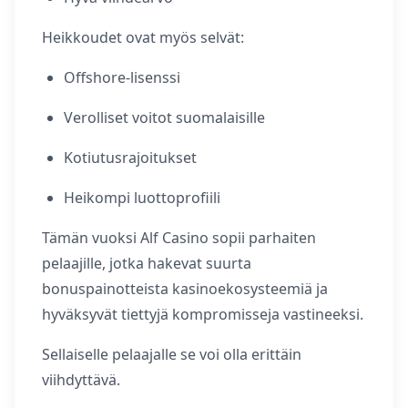
Heikkoudet ovat myös selvät:
Offshore-lisenssi
Verolliset voitot suomalaisille
Kotiutusrajoitukset
Heikompi luottoprofiili
Tämän vuoksi Alf Casino sopii parhaiten
pelaajille, jotka hakevat suurta
bonuspainotteista kasinoekosysteemiä ja
hyväksyvät tiettyjä kompromisseja vastineeksi.
Sellaiselle pelaajalle se voi olla erittäin
viihdyttävä.