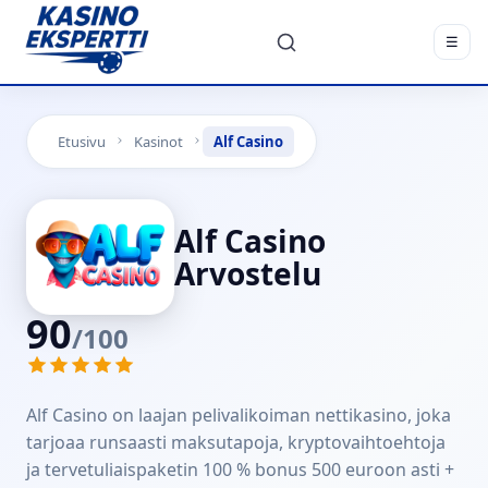
☰
Etusivu
Kasinot
Alf Casino
Alf Casino
Arvostelu
90
/100
Alf Casino on laajan pelivalikoiman nettikasino, joka
tarjoaa runsaasti maksutapoja, kryptovaihtoehtoja
ja tervetuliaispaketin 100 % bonus 500 euroon asti +