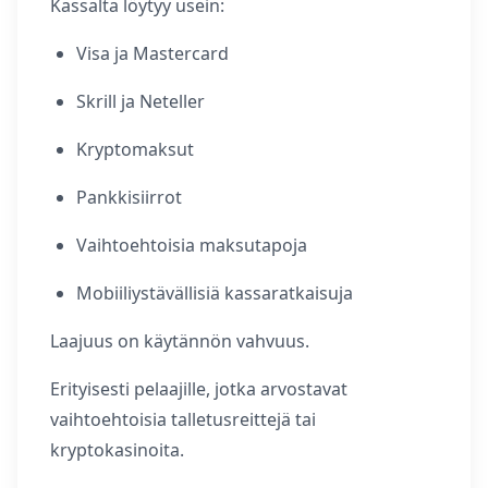
Kassalta löytyy usein:
Visa ja Mastercard
Skrill ja Neteller
Kryptomaksut
Pankkisiirrot
Vaihtoehtoisia maksutapoja
Mobiiliystävällisiä kassaratkaisuja
Laajuus on käytännön vahvuus.
Erityisesti pelaajille, jotka arvostavat
vaihtoehtoisia talletusreittejä tai
kryptokasinoita.