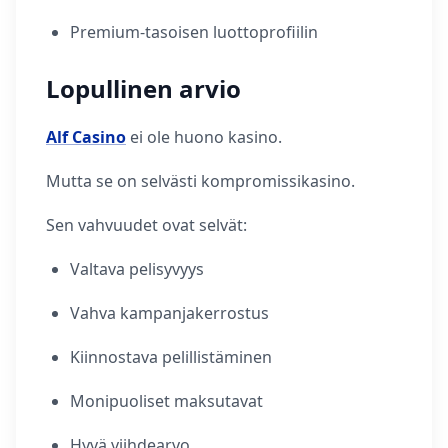
Premium-tasoisen luottoprofiilin
Lopullinen arvio
Alf Casino
ei ole huono kasino.
Mutta se on selvästi kompromissikasino.
Sen vahvuudet ovat selvät:
Valtava pelisyvyys
Vahva kampanjakerrostus
Kiinnostava pelillistäminen
Monipuoliset maksutavat
Hyvä viihdearvo