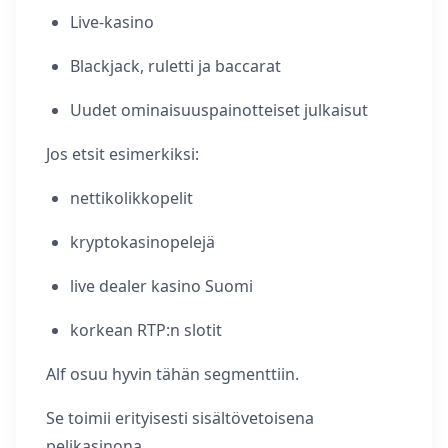
Live-kasino
Blackjack, ruletti ja baccarat
Uudet ominaisuuspainotteiset julkaisut
Jos etsit esimerkiksi:
nettikolikkopelit
kryptokasinopelejä
live dealer kasino Suomi
korkean RTP:n slotit
Alf osuu hyvin tähän segmenttiin.
Se toimii erityisesti sisältövetoisena
pelikasinona.