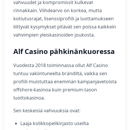
vahvuudet ja kompromissit kulkevat
rinnakkain. Viihdearvo on korkea, mutta
kotiutusrajat, lisenssiprofiili ja luottamukseen
liittyvät kysymykset pitävät sen poissa kaikkein
vahvimpien yleiskasinoiden joukosta.
Alf Casino pähkinänkuoressa
Vuodesta 2018 toiminnassa ollut Alf Casino
tuntuu vakiintuneelta brändiltä, vaikka sen
profiili muistuttaa enemmän kampanjavetoista
offshore-kasinoa kuin premium-tason
luottokasinoa.
Sen keskeisiä vahvuuksia ovat:
Laaja kolikkopelikirjasto useilta