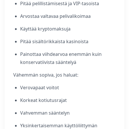
Pitää pelillistämisestä ja VIP-tasoista
Arvostaa valtavaa pelivalikoimaa
Käyttää kryptomaksuja
Pitää sisältörikkaista kasinoista
Painottaa viihdearvoa enemmän kuin
konservatiivista sääntelyä
Vähemmän sopiva, jos haluat:
Verovapaat voitot
Korkeat kotiutusrajat
Vahvemman sääntelyn
Yksinkertaisemman käyttöliittymän