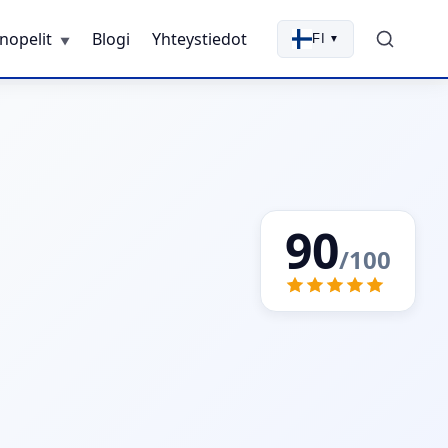
nopelit
Blogi
Yhteystiedot
FI
▼
▼
90
/100