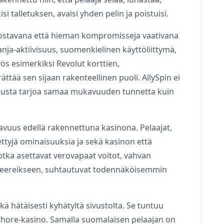
si talletuksen, avaisi yhden pelin ja poistuisi.
nostavana että hieman kompromisseja vaativana
anja-aktiivisuus, suomenkielinen käyttöliittymä,
ös esimerkiksi Revolut korttien,
ttää sen sijaan rakenteellinen puoli. AllySpin ei
sitausta tarjoa samaa mukavuuden tunnetta kuin
avuus edellä rakennettuna kasinona. Pelaajat,
tettyjä ominaisuuksia ja sekä kasinon että
 jotka asettavat verovapaat voitot, vahvan
riteereikseen, suhtautuvat todennäköisemmin
kä hätäisesti kyhätyltä sivustolta. Se tuntuu
hore-kasino. Samalla suomalaisen pelaajan on