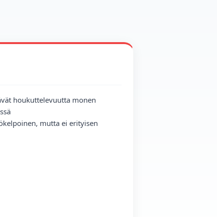
tävät houkuttelevuutta monen
issä
ökelpoinen, mutta ei erityisen