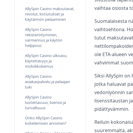
vaihtaa osiosta to
AllySpin Casino maksutavat,
revolut, kotiutukset ja
käytännön pelaaminen
Suomalaisesta nä
vaihtoehtona. Hou
AllySpin Casino
rekisteröityminen,
tutut maksutavat
varmennus ja käytön
helppous
nettilompakoiden 
ole ETA-alueen v
AllySpin Casino ulkoasu,
käytettävyys ja
vahvimmat suomal
mobiilikokemus
Siksi AllySpin o
AllySpin Casino
asiakaspalvelu ja pelaajan
jotka haluavat pa
tuki
vedonlyönnin sama
AllySpin Casino
lisenssitaustan 
luotettavuus, lisenssi ja
turvallisuus
pidättyvämmin.
Onko AllySpin Casino
Reiluin kokonaisa
kokeilemisen arvoinen?
suuremmalta, akt