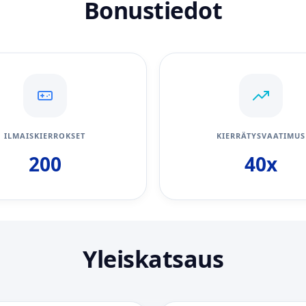
Bonustiedot
ILMAISKIERROKSET
KIERRÄTYSVAATIMUS
200
40x
Yleiskatsaus