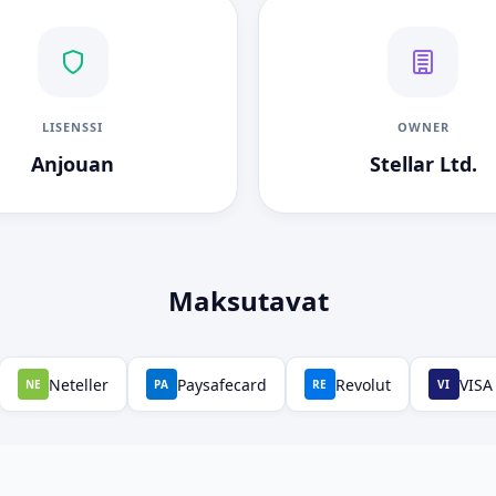
LISENSSI
OWNER
Anjouan
Stellar Ltd.
Maksutavat
Neteller
Paysafecard
Revolut
VISA
NE
PA
RE
VI