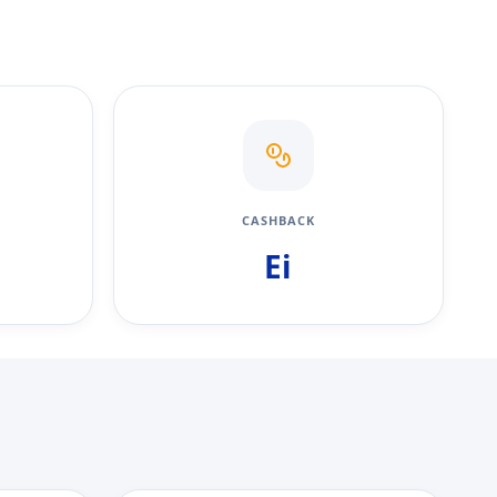
CASHBACK
Ei