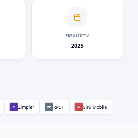
PERUSTETTU
2025
Zimpler
RPDT
Siru Mobile
ZI
RP
SI