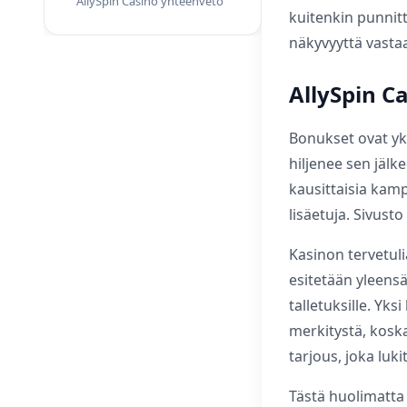
AllySpin Casino yhteenveto
kuitenkin punnitt
näkyvyyttä vasta
AllySpin C
Bonukset ovat yks
hiljenee sen jälke
kausittaisia kamp
lisäetuja. Sivust
Kasinon tervetul
esitetään yleens
talletuksille. Yk
merkitystä, kosk
tarjous, joka luk
Tästä huolimatta 