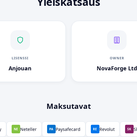
Yleiskatsaus
LISENSSI
OWNER
Anjouan
NovaForge Lt
Maksutavat
y
Neteller
Paysafecard
Revolut
Sk
NE
PA
RE
SK