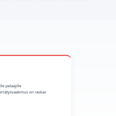
le pelaajille
errätysvaatimus on raskas