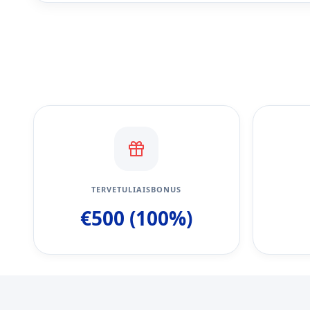
TERVETULIAISBONUS
€500 (100%)