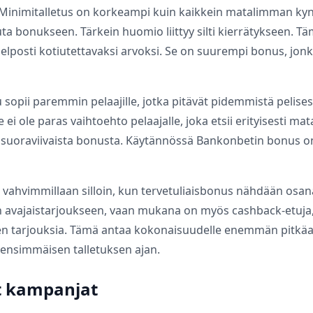
 Minimitalletus on korkeampi kuin kaikkein matalimman kynn
ta bonukseen. Tärkein huomio liittyy silti kierrätykseen. Täm
posti kotiutettavaksi arvoksi. Se on suurempi bonus, jonka 
 sopii paremmin pelaajille, jotka pitävät pidemmistä pelis
ei ole paras vaihtoehto pelaajalle, joka etsii erityisesti ma
uoraviivaista bonusta. Käytännössä Bankonbetin bonus on v
vahvimmillaan silloin, kun tervetuliaisbonus nähdään osa
n avajaistarjoukseen, vaan mukana on myös cashback-etuja, 
 tarjouksia. Tämä antaa kokonaisuudelle enemmän pitkäaikais
 ensimmäisen talletuksen ajan.
 kampanjat