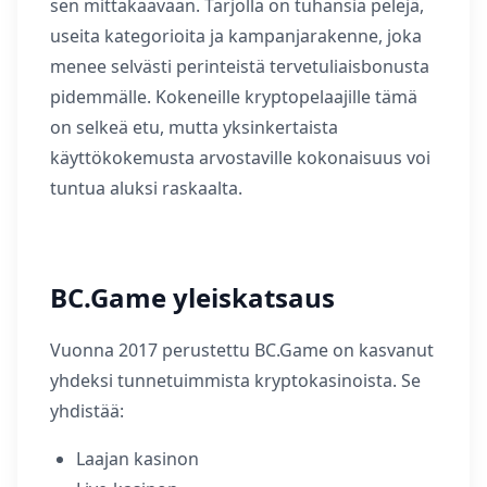
sen mittakaavaan. Tarjolla on tuhansia pelejä,
useita kategorioita ja kampanjarakenne, joka
menee selvästi perinteistä tervetuliaisbonusta
pidemmälle. Kokeneille kryptopelaajille tämä
on selkeä etu, mutta yksinkertaista
käyttökokemusta arvostaville kokonaisuus voi
tuntua aluksi raskaalta.
BC.Game yleiskatsaus
Vuonna 2017 perustettu BC.Game on kasvanut
yhdeksi tunnetuimmista kryptokasinoista. Se
yhdistää:
Laajan kasinon