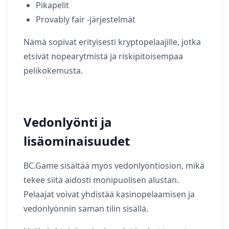
Pikapelit
Provably fair -järjestelmät
Nämä sopivat erityisesti kryptopelaajille, jotka
etsivät nopearytmistä ja riskipitoisempaa
pelikokemusta.
Vedonlyönti ja
lisäominaisuudet
BC.Game sisältää myös vedonlyöntiosion, mikä
tekee siitä aidosti monipuolisen alustan.
Pelaajat voivat yhdistää kasinopelaamisen ja
vedonlyönnin saman tilin sisällä.