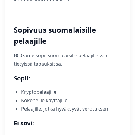
Sopivuus suomalaisille
pelaajille
BC.Game sopii suomalaisille pelaajille vain
tietyissä tapauksissa.
Sopii:
Kryptopelaajille
Kokeneille käyttäjille
Pelaajille, jotka hyväksyvät verotuksen
Ei sovi: