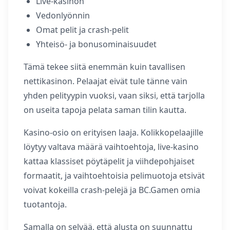
Live-kasinon
Vedonlyönnin
Omat pelit ja crash-pelit
Yhteisö- ja bonusominaisuudet
Tämä tekee siitä enemmän kuin tavallisen
nettikasinon. Pelaajat eivät tule tänne vain
yhden pelityypin vuoksi, vaan siksi, että tarjolla
on useita tapoja pelata saman tilin kautta.
Kasino-osio on erityisen laaja. Kolikkopelaajille
löytyy valtava määrä vaihtoehtoja, live-kasino
kattaa klassiset pöytäpelit ja viihdepohjaiset
formaatit, ja vaihtoehtoisia pelimuotoja etsivät
voivat kokeilla crash-pelejä ja BC.Gamen omia
tuotantoja.
Samalla on selvää, että alusta on suunnattu