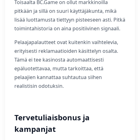
Toisaalta BC.Game on ollut markkinoilla
pitkään ja sillä on suuri käyttäjäkunta, mikä
lisää luottamusta tiettyyn pisteeseen asti. Pitkä
toimintahistoria on aina positiivinen signaali.
Pelaajapalautteet ovat kuitenkin vaihtelevia,
erityisesti reklamaatioiden käsittelyn osalta.
Tämä ei tee kasinosta automaattisesti
epäluotettavaa, mutta tarkoittaa, että
pelaajien kannattaa suhtautua siihen
realistisin odotuksin.
Tervetuliaisbonus ja
kampanjat