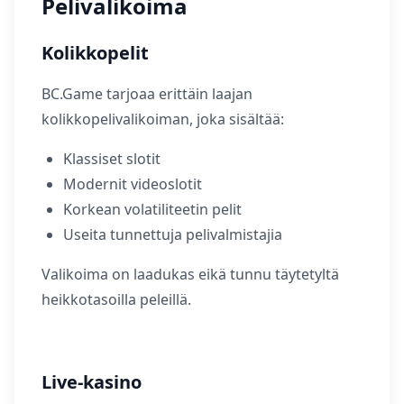
Pelivalikoima
Kolikkopelit
BC.Game tarjoaa erittäin laajan
kolikkopelivalikoiman, joka sisältää:
Klassiset slotit
Modernit videoslotit
Korkean volatiliteetin pelit
Useita tunnettuja pelivalmistajia
Valikoima on laadukas eikä tunnu täytetyltä
heikkotasoilla peleillä.
Live-kasino