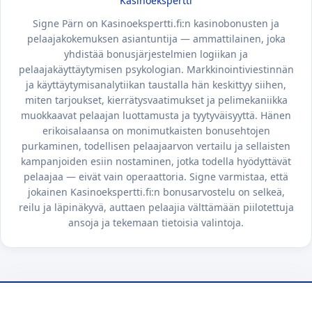
Kasinoekspertti
Signe Pärn on Kasinoekspertti.fi:n kasinobonusten ja
pelaajakokemuksen asiantuntija — ammattilainen, joka
yhdistää bonusjärjestelmien logiikan ja
pelaajakäyttäytymisen psykologian. Markkinointiviestinnän
ja käyttäytymisanalytiikan taustalla hän keskittyy siihen,
miten tarjoukset, kierrätysvaatimukset ja pelimekaniikka
muokkaavat pelaajan luottamusta ja tyytyväisyyttä. Hänen
erikoisalaansa on monimutkaisten bonusehtojen
purkaminen, todellisen pelaajaarvon vertailu ja sellaisten
kampanjoiden esiin nostaminen, jotka todella hyödyttävät
pelaajaa — eivät vain operaattoria. Signe varmistaa, että
jokainen Kasinoekspertti.fi:n bonusarvostelu on selkeä,
reilu ja läpinäkyvä, auttaen pelaajia välttämään piilotettuja
ansoja ja tekemaan tietoisia valintoja.