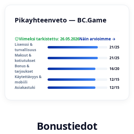
Pikayhteenveto — BC.Game
Viimeksi tarkistettu: 26.05.2026
Näin arvioimme →
Lisenssi &
21/25
turvallisuus
Maksut &
21/25
kotiutukset
Bonus &
16/20
tarjoukset
Käytettävyys &
12/15
mobiili
Asiakastuki
12/15
Bonustiedot