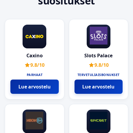
suositukset
Caxino
Slots Palace
9.8/10
9.8/10
PARHAAT
TERVETULIAISBONUKSET
Lue arvostelu
Lue arvostelu