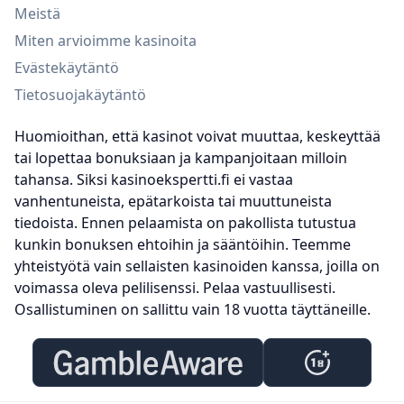
Meistä
Miten arvioimme kasinoita
Evästekäytäntö
Tietosuojakäytäntö
Huomioithan, että kasinot voivat muuttaa, keskeyttää
tai lopettaa bonuksiaan ja kampanjoitaan milloin
tahansa. Siksi kasinoekspertti.fi ei vastaa
vanhentuneista, epätarkoista tai muuttuneista
tiedoista. Ennen pelaamista on pakollista tutustua
kunkin bonuksen ehtoihin ja sääntöihin. Teemme
yhteistyötä vain sellaisten kasinoiden kanssa, joilla on
voimassa oleva pelilisenssi. Pelaa vastuullisesti.
Osallistuminen on sallittu vain 18 vuotta täyttäneille.