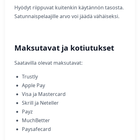
Hyödyt riippuvat kuitenkin käytännön tasosta.
Satunnaispelaajille arvo voi jäädä vähäiseksi.
Maksutavat ja kotiutukset
Saatavilla olevat maksutavat:
Trustly
Apple Pay
Visa ja Mastercard
Skrill ja Neteller
Payz
MuchBetter
Paysafecard