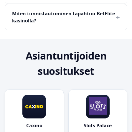
Miten tunnistautuminen tapahtuu BetElite
kasinolla?
Asiantuntijoiden
suositukset
Caxino
Slots Palace