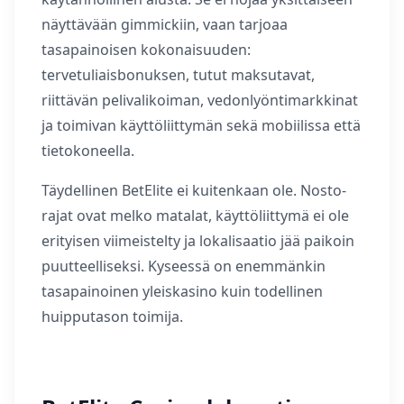
näyttävään gimmickiin, vaan tarjoaa
tasapainoisen kokonaisuuden:
tervetuliaisbonuksen, tutut maksutavat,
riittävän pelivalikoiman, vedonlyöntimarkkinat
ja toimivan käyttöliittymän sekä mobiilissa että
tietokoneella.
Täydellinen BetElite ei kuitenkaan ole. Nosto­
rajat ovat melko matalat, käyttöliittymä ei ole
erityisen viimeistelty ja lokalisaatio jää paikoin
puutteelliseksi. Kyseessä on enemmänkin
tasapainoinen yleiskasino kuin todellinen
huipputason toimija.