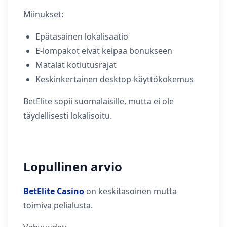
Miinukset:
Epätasainen lokalisaatio
E-lompakot eivät kelpaa bonukseen
Matalat kotiutusrajat
Keskinkertainen desktop-käyttökokemus
BetElite sopii suomalaisille, mutta ei ole
täydellisesti lokalisoitu.
Lopullinen arvio
BetElite Casino
on keskitasoinen mutta
toimiva pelialusta.