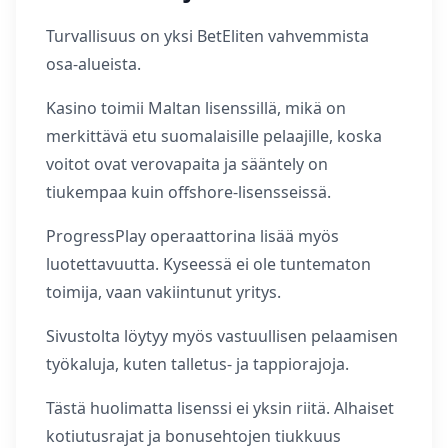
Turvallisuus on yksi BetEliten vahvemmista
osa-alueista.
Kasino toimii Maltan lisenssillä, mikä on
merkittävä etu suomalaisille pelaajille, koska
voitot ovat verovapaita ja sääntely on
tiukempaa kuin offshore-lisensseissä.
ProgressPlay operaattorina lisää myös
luotettavuutta. Kyseessä ei ole tuntematon
toimija, vaan vakiintunut yritys.
Sivustolta löytyy myös vastuullisen pelaamisen
työkaluja, kuten talletus- ja tappiorajoja.
Tästä huolimatta lisenssi ei yksin riitä. Alhaiset
kotiutusrajat ja bonusehtojen tiukkuus