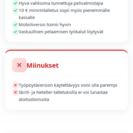
Hyvä valikoima tunnettuja pelivalmistajia
10 € minimitalletus sopii myös pienemmälle
kassalle
Mobiiliversio toimii hyvin
Vastuullisen pelaamisen työkalut löytyvät
Miinukset
Työpöytäversion käytettävyys voisi olla parempi
Skrill- ja Neteller-talletuksilla ei voi lunastaa
aloitusbonusta