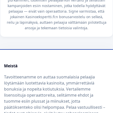
purkaminen, todellisen pelaajaarvon vertailu ja sellaisten
kampanjoiden esiin nostaminen, jotka todella hyödyttävät
pelaajaa — eivät vain operaattoria. Signe varmistaa, että
jokainen Kasinoekspertti.fi:n bonusarvostelu on selkeä,
reilu ja läpinäkyvä, auttaen pelaajia välttämään piilotettuja
ansoja ja tekemaan tietoisia valintoja.
Meistä
Tavoitteenamme on auttaa suomalaisia pelaajia
löytämään luotettavia kasinoita, ymmärrettäviä
bonuksia ja nopeita kotiutuksia. Vertailemme
lisensoituja operaattoreita, selitämme ehdot ja
tuomme esiin plussat ja miinukset, jotta
päätöksenteko olisi helpompaa. Pelaa vastuullisesti –