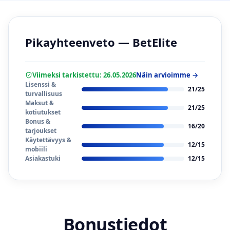
Pikayhteenveto — BetElite
Viimeksi tarkistettu: 26.05.2026
Näin arvioimme →
Lisenssi &
21/25
turvallisuus
Maksut &
21/25
kotiutukset
Bonus &
16/20
tarjoukset
Käytettävyys &
12/15
mobiili
Asiakastuki
12/15
Bonustiedot