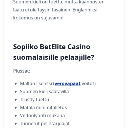
Suomen kieli on tuettu, mutta käännösten
laatu ei ole täysin tasainen. Englanniksi
kokemus on sujuvampi.
Sopiiko BetElite Casino
suomalaisille pelaajille?
Plussat:
Maltan lisenssi (
verovapaat
voitot)
Suomen kieli saatavilla
Trustly tuettu
Matala minimitalletus
Vedonlyönti mukana
Tunnetut pelintarjoajat