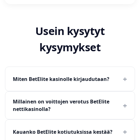
Usein kysytyt
kysymykset
Miten BetElite kasinolle kirjaudutaan?
Millainen on voittojen verotus BetElite
nettikasinolla?
Kauanko BetElite kotiutuksissa kestää?