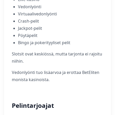
Vedonlyönti
Virtuaalivedonlyönti
Crash-pelit
Jackpot-pelit
Pöytäpelit
Bingo ja pokerityyliset pelit
Slotsit ovat keskiössä, mutta tarjonta ei rajoitu
niihin.
Vedonlyönti tuo lisäarvoa ja erottaa BetEliten
monista kasinoista.
Pelintarjoajat