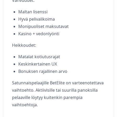
Vahvuudet:
Maltan lisenssi
Hyvä pelivalikoima
Monipuoliset maksutavat
Kasino + vedonlyönti
Heikkoudet:
Matalat kotiutusrajat
Keskinkertainen UX
Bonuksen rajallinen arvo
Satunnaispelaajille BetElite on varteenotettava
vaihtoehto. Aktiivisille tai suurilla panoksilla
pelaaville löytyy kuitenkin parempia
vaihtoehtoja.