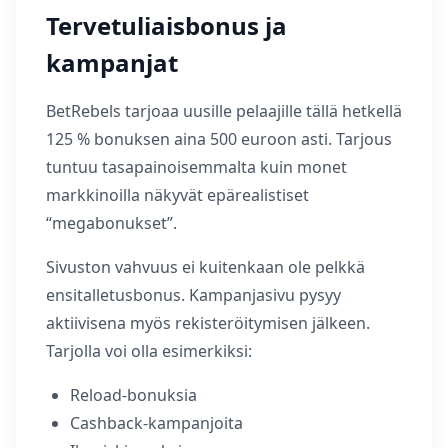
Tervetuliaisbonus ja
kampanjat
BetRebels tarjoaa uusille pelaajille tällä hetkellä
125 % bonuksen aina 500 euroon asti. Tarjous
tuntuu tasapainoisemmalta kuin monet
markkinoilla näkyvät epärealistiset
“megabonukset”.
Sivuston vahvuus ei kuitenkaan ole pelkkä
ensitalletusbonus. Kampanjasivu pysyy
aktiivisena myös rekisteröitymisen jälkeen.
Tarjolla voi olla esimerkiksi:
Reload-bonuksia
Cashback-kampanjoita