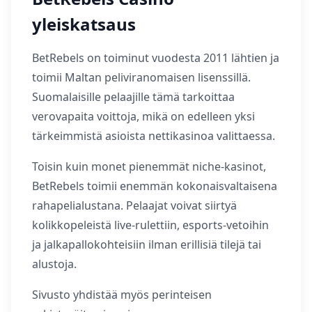
yleiskatsaus
BetRebels on toiminut vuodesta 2011 lähtien ja
toimii Maltan peliviranomaisen lisenssillä.
Suomalaisille pelaajille tämä tarkoittaa
verovapaita voittoja, mikä on edelleen yksi
tärkeimmistä asioista nettikasinoa valittaessa.
Toisin kuin monet pienemmät niche-kasinot,
BetRebels toimii enemmän kokonaisvaltaisena
rahapelialustana. Pelaajat voivat siirtyä
kolikkopeleistä live-rulettiin, esports-vetoihin
ja jalkapallokohteisiin ilman erillisiä tilejä tai
alustoja.
Sivusto yhdistää myös perinteisen