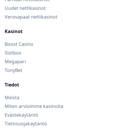
Uudet nettikasinot
Verovapaat nettikasinot
Kasinot
Boost Casino
Slotbox
Megapari
TonyBet
Tiedot
Meistä
Miten arvioimme kasinoita
Evästekäytäntö
Tietosuojakäytäntö