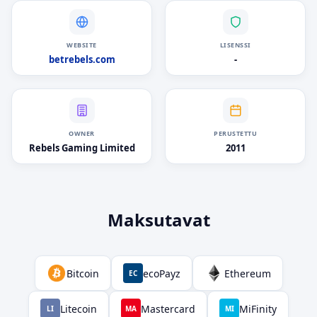
WEBSITE
LISENSSI
betrebels.com
-
OWNER
PERUSTETTU
Rebels Gaming Limited
2011
Maksutavat
Bitcoin
ecoPayz
Ethereum
EC
Litecoin
Mastercard
MiFinity
LI
MA
MI