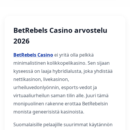
BetRebels Casino arvostelu
2026
BetRebels Casino
ei yritä olla pelkkä
minimalistinen kolikkopelikasino. Sen sijaan
kyseessä on laaja hybridialusta, joka yhdistää
nettikasinon, livekasinon,
urheiluvedonlyönnin, esports-vedot ja
virtuaaliurheilun saman tilin alle. Juuri tämä
monipuolinen rakenne erottaa BetRebelsin
monista geneerisistä kasinoista.
Suomalaisille pelaajille suurimmat käytännön