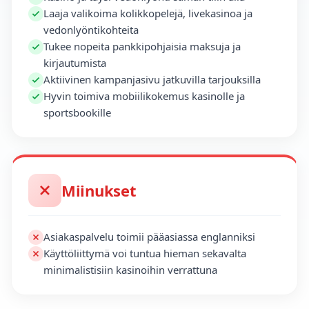
Laaja valikoima kolikkopelejä, livekasinoa ja
vedonlyöntikohteita
Tukee nopeita pankkipohjaisia maksuja ja
kirjautumista
Aktiivinen kampanjasivu jatkuvilla tarjouksilla
Hyvin toimiva mobiilikokemus kasinolle ja
sportsbookille
Miinukset
Asiakaspalvelu toimii pääasiassa englanniksi
Käyttöliittymä voi tuntua hieman sekavalta
minimalistisiin kasinoihin verrattuna