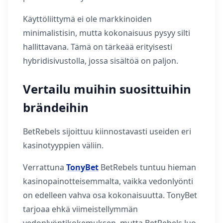
Käyttöliittymä ei ole markkinoiden
minimalistisin, mutta kokonaisuus pysyy silti
hallittavana. Tämä on tärkeää erityisesti
hybridisivustolla, jossa sisältöä on paljon.
Vertailu muihin suosittuihin
brändeihin
BetRebels sijoittuu kiinnostavasti useiden eri
kasinotyyppien väliin.
Verrattuna
TonyBet
BetRebels tuntuu hieman
kasinopainotteisemmalta, vaikka vedonlyönti
on edelleen vahva osa kokonaisuutta. TonyBet
tarjoaa ehkä viimeistellymmän