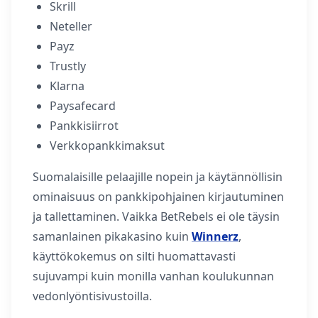
Skrill
Neteller
Payz
Trustly
Klarna
Paysafecard
Pankkisiirrot
Verkkopankkimaksut
Suomalaisille pelaajille nopein ja käytännöllisin
ominaisuus on pankkipohjainen kirjautuminen
ja tallettaminen. Vaikka BetRebels ei ole täysin
samanlainen pikakasino kuin
Winnerz
,
käyttökokemus on silti huomattavasti
sujuvampi kuin monilla vanhan koulukunnan
vedonlyöntisivustoilla.