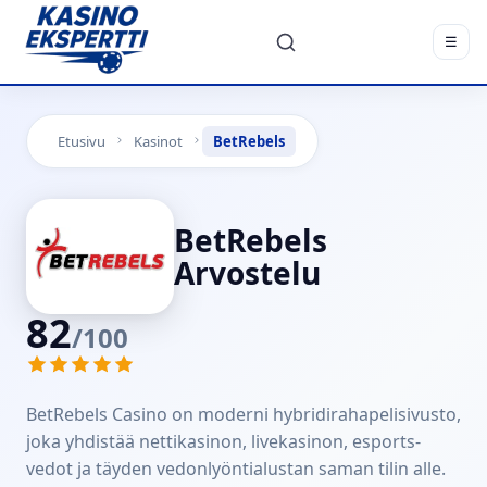
☰
Etusivu
Kasinot
BetRebels
BetRebels
Arvostelu
82
/100
BetRebels Casino on moderni hybridirahapelisivusto,
joka yhdistää nettikasinon, livekasinon, esports-
vedot ja täyden vedonlyöntialustan saman tilin alle.