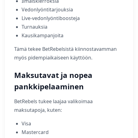
Ilmaiskierroksia
Vedonlyöntitarjouksia
Live-vedonlyöntiboosteja
Turnauksia
Kausikampanjoita
Tämä tekee BetRebelsistä kiinnostavamman
myös pidempiaikaiseen käyttöön.
Maksutavat ja nopea
pankkipelaaminen
BetRebels tukee laajaa valikoimaa
maksutapoja, kuten:
Visa
Mastercard