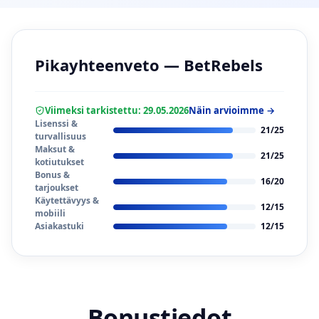
Pikayhteenveto — BetRebels
Viimeksi tarkistettu: 29.05.2026
Näin arvioimme →
Lisenssi &
21/25
turvallisuus
Maksut &
21/25
kotiutukset
Bonus &
16/20
tarjoukset
Käytettävyys &
12/15
mobiili
Asiakastuki
12/15
Bonustiedot