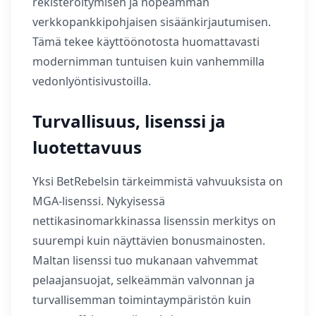
rekisteröitymisen ja nopeamman
verkkopankkipohjaisen sisäänkirjautumisen.
Tämä tekee käyttöönotosta huomattavasti
modernimman tuntuisen kuin vanhemmilla
vedonlyöntisivustoilla.
Turvallisuus, lisenssi ja
luotettavuus
Yksi BetRebelsin tärkeimmistä vahvuuksista on
MGA-lisenssi. Nykyisessä
nettikasinomarkkinassa lisenssin merkitys on
suurempi kuin näyttävien bonusmainosten.
Maltan lisenssi tuo mukanaan vahvemmat
pelaajansuojat, selkeämmän valvonnan ja
turvallisemman toimintaympäristön kuin