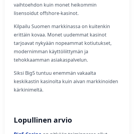
vaihtoehdon kuin monet heikommin
lisensoidut offshore-kasinot.
Kilpailu Suomen markkinassa on kuitenkin
erittäin kovaa. Monet uudemmat kasinot
tarjoavat nykyään nopeammat kotiutukset,
modernimman käyttöliittymän ja
tehokkaamman asiakaspalvelun.
Siksi Big5 tuntuu enemmän vakaalta
keskikastin kasinolta kuin aivan markkinoiden
kärkinimeltä.
Lopullinen arvio