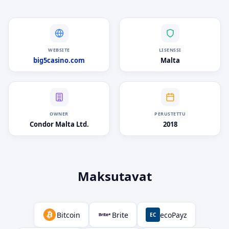
WEBSITE
LISENSSI
big5casino.com
Malta
OWNER
PERUSTETTU
Condor Malta Ltd.
2018
Maksutavat
Bitcoin
Brite
ecoPayz
EC