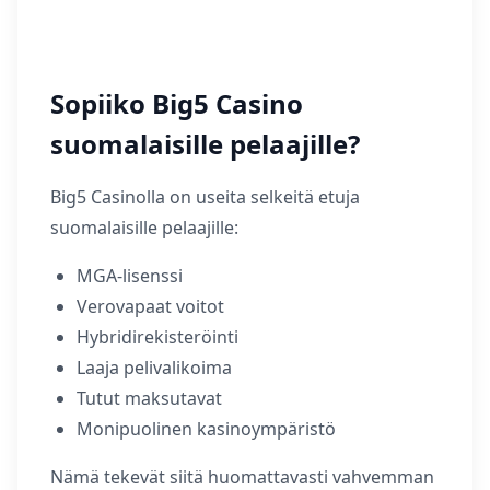
Sopiiko Big5 Casino
suomalaisille pelaajille?
Big5 Casinolla on useita selkeitä etuja
suomalaisille pelaajille:
MGA-lisenssi
Verovapaat voitot
Hybridirekisteröinti
Laaja pelivalikoima
Tutut maksutavat
Monipuolinen kasinoympäristö
Nämä tekevät siitä huomattavasti vahvemman