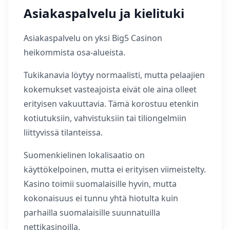
Asiakaspalvelu ja kielituki
Asiakaspalvelu on yksi Big5 Casinon
heikommista osa-alueista.
Tukikanavia löytyy normaalisti, mutta pelaajien
kokemukset vasteajoista eivät ole aina olleet
erityisen vakuuttavia. Tämä korostuu etenkin
kotiutuksiin, vahvistuksiin tai tiliongelmiin
liittyvissä tilanteissa.
Suomenkielinen lokalisaatio on
käyttökelpoinen, mutta ei erityisen viimeistelty.
Kasino toimii suomalaisille hyvin, mutta
kokonaisuus ei tunnu yhtä hiotulta kuin
parhailla suomalaisille suunnatuilla
nettikasinoilla.