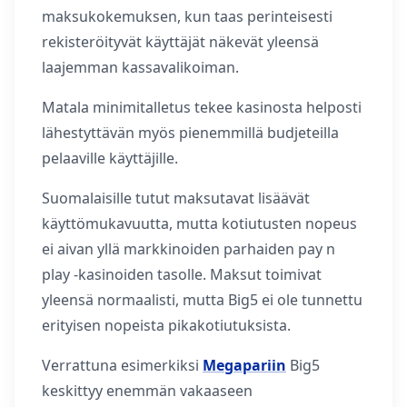
maksukokemuksen, kun taas perinteisesti
rekisteröityvät käyttäjät näkevät yleensä
laajemman kassavalikoiman.
Matala minimitalletus tekee kasinosta helposti
lähestyttävän myös pienemmillä budjeteilla
pelaaville käyttäjille.
Suomalaisille tutut maksutavat lisäävät
käyttömukavuutta, mutta kotiutusten nopeus
ei aivan yllä markkinoiden parhaiden pay n
play -kasinoiden tasolle. Maksut toimivat
yleensä normaalisti, mutta Big5 ei ole tunnettu
erityisen nopeista pikakotiutuksista.
Verrattuna esimerkiksi
Megapariin
Big5
keskittyy enemmän vakaaseen