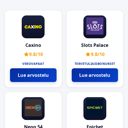
Caxino
Slots Palace
9.8/10
9.8/10
VEROVAPAAT
TERVETULIAISBONUKSET
Lue arvostelu
Lue arvostelu
Neon 54
Epicbet