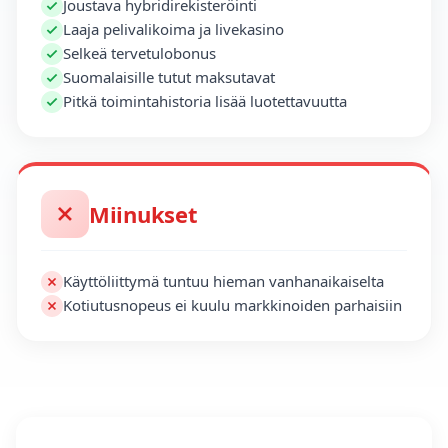
Joustava hybridirekisteröinti
Laaja pelivalikoima ja livekasino
Selkeä tervetulobonus
Suomalaisille tutut maksutavat
Pitkä toimintahistoria lisää luotettavuutta
Miinukset
Käyttöliittymä tuntuu hieman vanhanaikaiselta
Kotiutusnopeus ei kuulu markkinoiden parhaisiin