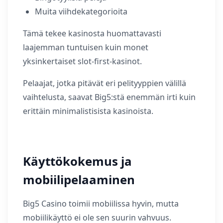
Muita viihdekategorioita
Tämä tekee kasinosta huomattavasti
laajemman tuntuisen kuin monet
yksinkertaiset slot-first-kasinot.
Pelaajat, jotka pitävät eri pelityyppien välillä
vaihtelusta, saavat Big5:stä enemmän irti kuin
erittäin minimalistisista kasinoista.
Käyttökokemus ja
mobiilipelaaminen
Big5 Casino toimii mobiilissa hyvin, mutta
mobiilikäyttö ei ole sen suurin vahvuus.