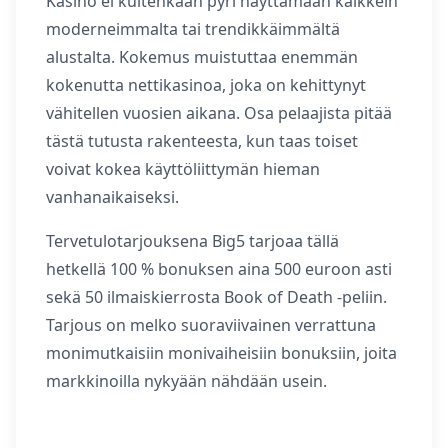
Kasino ei kuitenkaan pyri näyttämään kaikkein
moderneimmalta tai trendikkäimmältä
alustalta. Kokemus muistuttaa enemmän
kokenutta nettikasinoa, joka on kehittynyt
vähitellen vuosien aikana. Osa pelaajista pitää
tästä tutusta rakenteesta, kun taas toiset
voivat kokea käyttöliittymän hieman
vanhanaikaiseksi.
Tervetulotarjouksena Big5 tarjoaa tällä
hetkellä 100 % bonuksen aina 500 euroon asti
sekä 50 ilmaiskierrosta Book of Death -peliin.
Tarjous on melko suoraviivainen verrattuna
monimutkaisiin monivaiheisiin bonuksiin, joita
markkinoilla nykyään nähdään usein.