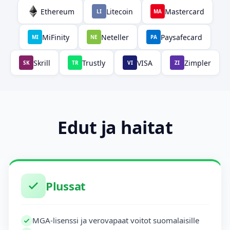
Ethereum
Litecoin
Mastercard
LI
MA
MiFinity
Neteller
Paysafecard
MI
NE
PA
Skrill
Trustly
VISA
Zimpler
SK
TR
VI
ZI
Edut ja haitat
Plussat
MGA-lisenssi ja verovapaat voitot suomalaisille