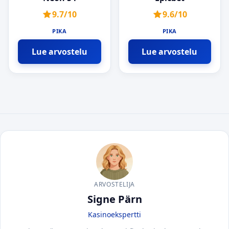
9.7/10
9.6/10
PIKA
PIKA
Lue arvostelu
Lue arvostelu
ARVOSTELIJA
Signe Pärn
Kasinoekspertti