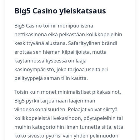
Big5 Casino yleiskatsaus
Big5 Casino toimii monipuolisena
nettikasinona eikä pelkästään kolikkopeleihin
keskittyvänä alustana. Safarityylinen brändi
erottaa sen hieman kilpailijoista, mutta
käytännössä kyseessä on laaja
kasinoympäristö, joka tarjoaa useita eri
pelityyppejä saman tilin kautta.
Toisin kuin monet minimalistiset pikakasinot,
Big5 pyrkii tarjoamaan laajemman
viihdekokonaisuuden. Pelaajat voivat siirtyä
kolikkopeleistä livekasinoon, pöytäpeleihin tai
muihin kategorioihin ilman tunnetta siitä, että
koko sivusto pyörisi vain yhden pelimuodon