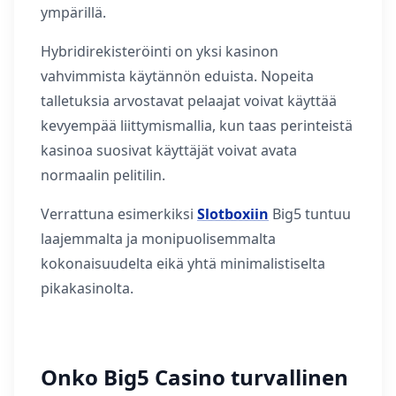
ympärillä.
Hybridirekisteröinti on yksi kasinon
vahvimmista käytännön eduista. Nopeita
talletuksia arvostavat pelaajat voivat käyttää
kevyempää liittymismallia, kun taas perinteistä
kasinoa suosivat käyttäjät voivat avata
normaalin pelitilin.
Verrattuna esimerkiksi
Slotboxiin
Big5 tuntuu
laajemmalta ja monipuolisemmalta
kokonaisuudelta eikä yhtä minimalistiselta
pikakasinolta.
Onko Big5 Casino turvallinen