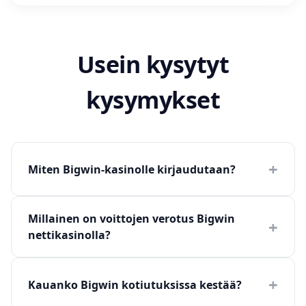
Usein kysytyt
kysymykset
Miten Bigwin-kasinolle kirjaudutaan?
Millainen on voittojen verotus Bigwin
nettikasinolla?
Kauanko Bigwin kotiutuksissa kestää?