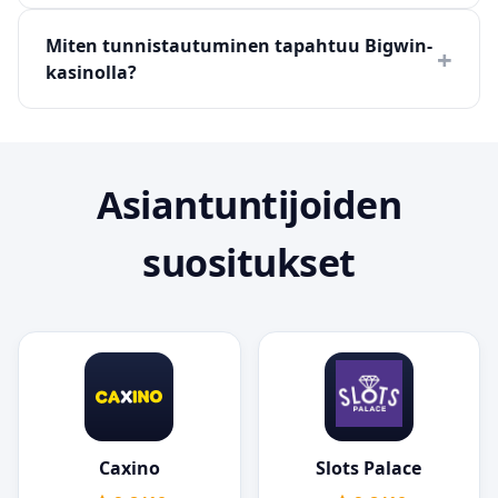
Miten tunnistautuminen tapahtuu Bigwin-
kasinolla?
Asiantuntijoiden
suositukset
Caxino
Slots Palace