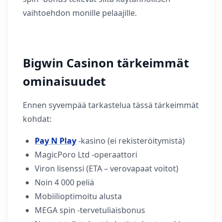
vaihtoehdon monille pelaajille.
Bigwin Casinon tärkeimmät
ominaisuudet
Ennen syvempää tarkastelua tässä tärkeimmät
kohdat:
Pay N Play
-kasino (ei rekisteröitymistä)
MagicPoro Ltd -operaattori
Viron lisenssi (ETA – verovapaat voitot)
Noin 4 000 peliä
Mobiilioptimoitu alusta
MEGA spin -tervetuliaisbonus