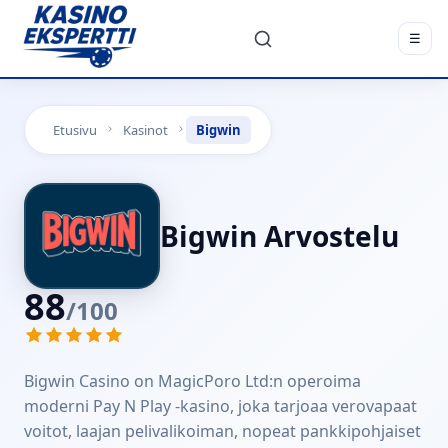
☰
Etusivu
Kasinot
Bigwin
Bigwin Arvostelu
88
/100
Bigwin Casino on MagicPoro Ltd:n operoima
moderni Pay N Play -kasino, joka tarjoaa verovapaat
voitot, laajan pelivalikoiman, nopeat pankkipohjaiset