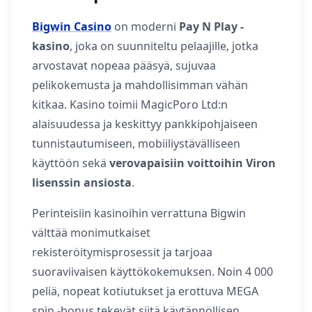
Bigwin Casino
on moderni
Pay N Play -
kasino
, joka on suunniteltu pelaajille, jotka
arvostavat nopeaa pääsyä, sujuvaa
pelikokemusta ja mahdollisimman vähän
kitkaa. Kasino toimii MagicPoro Ltd:n
alaisuudessa ja keskittyy pankkipohjaiseen
tunnistautumiseen, mobiiliystävälliseen
käyttöön sekä
verovapaisiin voittoihin Viron
lisenssin ansiosta
.
Perinteisiin kasinoihin verrattuna Bigwin
välttää monimutkaiset
rekisteröitymisprosessit ja tarjoaa
suoraviivaisen käyttökokemuksen. Noin 4 000
peliä, nopeat kotiutukset ja erottuva MEGA
spin -bonus tekevät siitä käytännöllisen