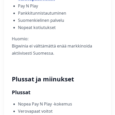
Pay N Play
Pankkitunnistautuminen
Suomenkielinen palvelu
Nopeat kotiutukset
Huomio:
Bigwinia ei välttämättä enää markkinoida
aktiivisesti Suomessa.
Plussat ja miinukset
Plussat
Nopea Pay N Play -kokemus
Verovapaat voitot