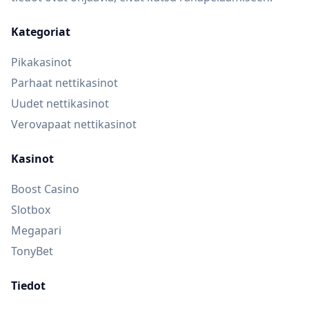
Kategoriat
Pikakasinot
Parhaat nettikasinot
Uudet nettikasinot
Verovapaat nettikasinot
Kasinot
Boost Casino
Slotbox
Megapari
TonyBet
Tiedot