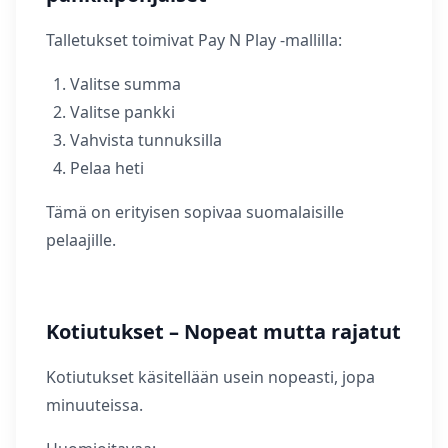
Talletukset toimivat Pay N Play -mallilla:
Valitse summa
Valitse pankki
Vahvista tunnuksilla
Pelaa heti
Tämä on erityisen sopivaa suomalaisille
pelaajille.
Kotiutukset – Nopeat mutta rajatut
Kotiutukset käsitellään usein nopeasti, jopa
minuuteissa.