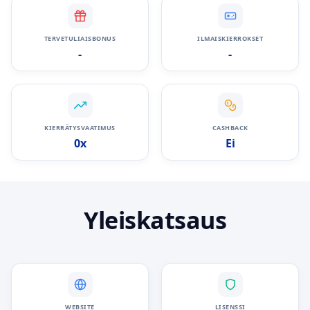
TERVETULIAISBONUS
ILMAISKIERROKSET
-
-
KIERRÄTYSVAATIMUS
CASHBACK
0x
Ei
Yleiskatsaus
WEBSITE
LISENSSI