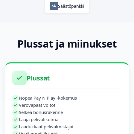
Säästöpankki
SÄ
Plussat ja miinukset
Plussat
Nopea Pay N Play -kokemus
Verovapaat voitot
Selkeä bonusrakenne
Laaja pelivalikoima
Laadukkaat pelivalmistajat
Hyvä mobiilikäyttö