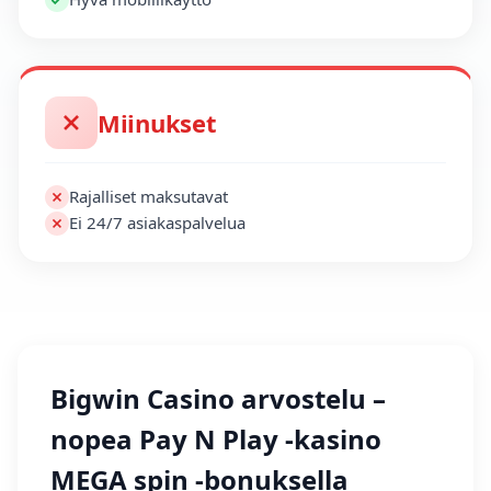
Miinukset
Rajalliset maksutavat
Ei 24/7 asiakaspalvelua
Bigwin Casino arvostelu –
nopea Pay N Play -kasino
MEGA spin -bonuksella