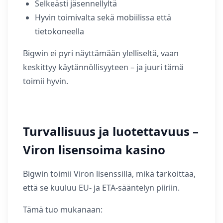
Selkeästi jäsennellyltä
Hyvin toimivalta sekä mobiilissa että
tietokoneella
Bigwin ei pyri näyttämään ylelliseltä, vaan
keskittyy käytännöllisyyteen – ja juuri tämä
toimii hyvin.
Turvallisuus ja luotettavuus –
Viron lisensoima kasino
Bigwin toimii Viron lisenssillä, mikä tarkoittaa,
että se kuuluu EU- ja ETA-sääntelyn piiriin.
Tämä tuo mukanaan: