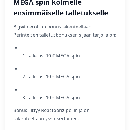
MEGA spin kolmelle
ensimmäiselle talletukselle
Bigwin erottuu bonusrakenteellaan.
Perinteisen talletusbonuksen sijaan tarjolla on:
talletus: 10 € MEGA spin
talletus: 10 € MEGA spin
talletus: 10 € MEGA spin
Bonus liittyy Reactoonz-peliin ja on
rakenteeltaan yksinkertainen.