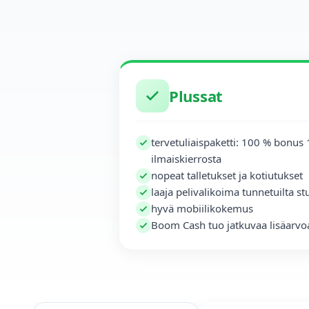
Plussat
tervetuliaispaketti: 100 % bonus
ilmaiskierrosta
nopeat talletukset ja kotiutukset
laaja pelivalikoima tunnetuilta st
hyvä mobiilikokemus
Boom Cash tuo jatkuvaa lisäarvoa a