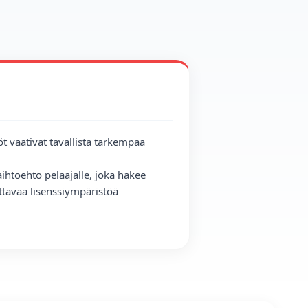
t vaativat tavallista tarkempaa
aihtoehto pelaajalle, joka hakee
avaa lisenssiympäristöä