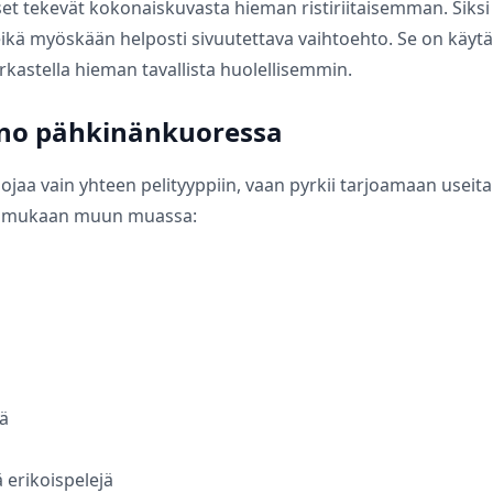
set tekevät kokonaiskuvasta hieman ristiriitaisemman. Siksi
kä myöskään helposti sivuutettava vaihtoehto. Se on käytänn
rkastella hieman tavallista huolellisemmin.
no pähkinänkuoressa
jaa vain yhteen pelityyppiin, vaan pyrkii tarjoamaan useita er
en mukaan muun muassa:
ä
 erikoispelejä