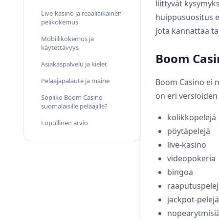
liittyvät kysymyk
Live-kasino ja reaaliaikainen
huippusuositus ei
pelikokemus
jota kannattaa ta
Mobiilikokemus ja
käytettävyys
Boom Casi
Asiakaspalvelu ja kielet
Pelaajapalaute ja maine
Boom Casino ei no
on eri versioid
Sopiiko Boom Casino
suomalaisille pelaajille?
kolikkopelejä
Lopullinen arvio
pöytäpelejä
live-kasino
videopokeria
bingoa
raaputuspelej
jackpot-pelejä
nopearytmisiä