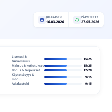
JULKAISTU
PÄIVITETTY
16.03.2026
27.05.2026
Lisenssi &
15/25
turvallisuus
Maksut & kotiutukset
15/25
Bonus & tarjoukset
12/20
Käytettävyys &
9/15
mobiili
Asiakastuki
9/15