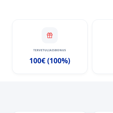
TERVETULIAISBONUS
100€ (100%)