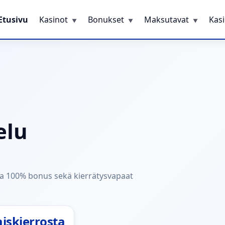
Etusivu
Kasinot
Bonukset
Maksutavat
Kasi
▼
▼
▼
elu
aa 100% bonus sekä kierrätysvapaat
iskierrosta