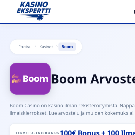
Etusivu
Kasinot
Boom
Boom Arvost
Boom Casino on kasino ilman rekisteröitymistä. Napp
ilmaiskierrokset. Lue arvostelu ja muiden kokemuksia!
100€ Bonus + 100 Ilma
TERVETULIAISBONUS