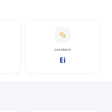
CASHBACK
Ei