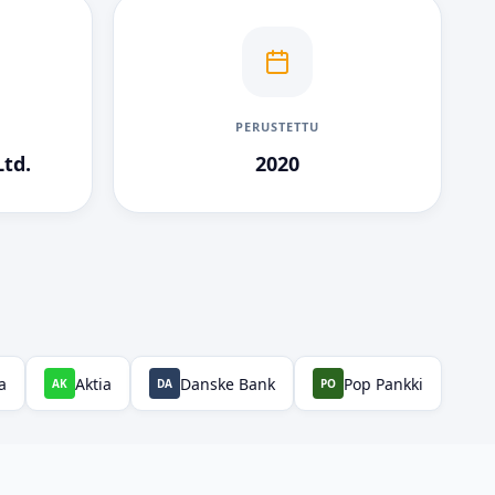
PERUSTETTU
td.
2020
a
Aktia
Danske Bank
Pop Pankki
AK
DA
PO