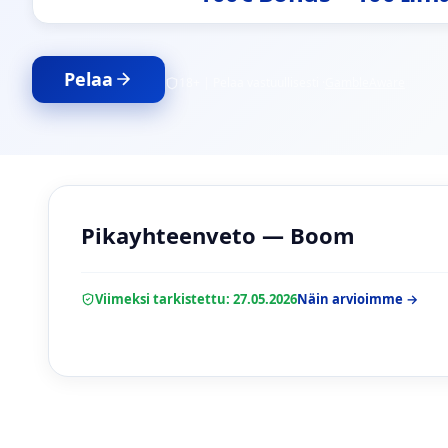
Pelaa
18+ | Pelaa vastuullisesti ·
GambleAware
Pikayhteenveto — Boom
Viimeksi tarkistettu: 27.05.2026
Näin arvioimme →