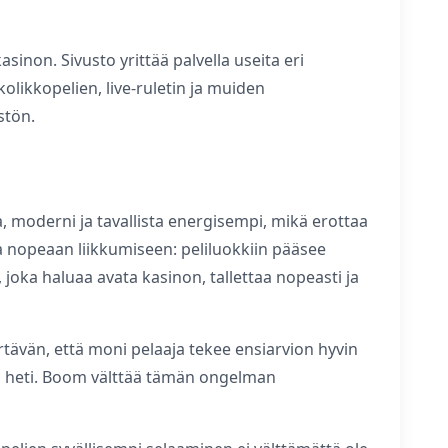
non. Sivusto yrittää palvella useita eri
olikkopelien, live-ruletin ja muiden
stön.
 moderni ja tavallista energisempi, mikä erottaa
a nopeaan liikkumiseen: peliluokkiin pääsee
, joka haluaa avata kasinon, tallettaa nopeasti ja
ävän, että moni pelaaja tekee ensiarvion hyvin
aa heti. Boom välttää tämän ongelman