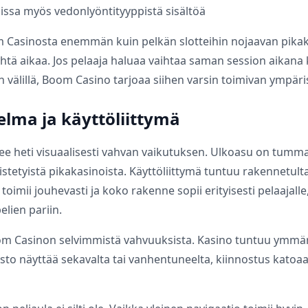
oissa myös vedonlyöntityyppistä sisältöä
Casinosta enemmän kuin pelkän slotteihin nojaavan pikakasi
htä aikaa. Jos pelaaja haluaa vaihtaa saman session aikana k
 välillä, Boom Casino tarjoaa siihen varsin toimivan ympäri
elma ja käyttöliittymä
e heti visuaalisesti vahvan vaikutuksen. Ulkoasu on tumma,
stetyistä pikakasinoista. Käyttöliittymä tuntuu rakennetult
toimii jouhevasti ja koko rakenne sopii erityisesti pelaajalle
lien pariin.
m Casinon selvimmistä vahvuuksista. Kasino tuntuu ymmärt
vusto näyttää sekavalta tai vanhentuneelta, kiinnostus kato