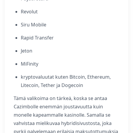
Revolut
Siru Mobile
Rapid Transfer
Jeton
MiFinity
kryptovaluutat kuten Bitcoin, Ethereum,
Litecoin, Tether ja Dogecoin
Tämä valikoima on tärkeä, koska se antaa
Cazimbolle enemmän joustavuutta kuin
monelle kapeammalle kasinolle. Samalla se
vahvistaa mielikuvaa hybridisivustosta, joka
pyrkii palvelemaan erilaisia maksutottumuksia