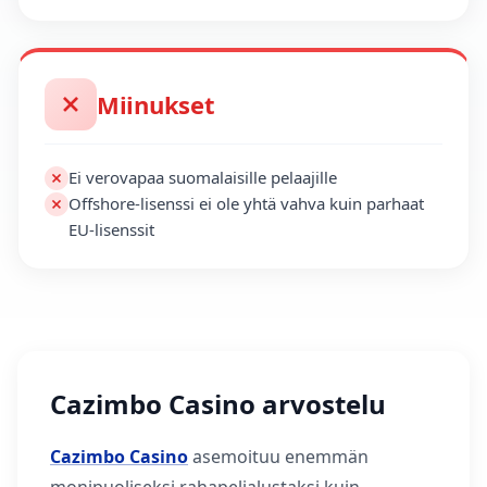
Miinukset
Ei verovapaa suomalaisille pelaajille
Offshore-lisenssi ei ole yhtä vahva kuin parhaat
EU-lisenssit
Cazimbo Casino arvostelu
Cazimbo Casino
asemoituu enemmän