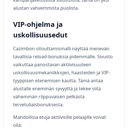
kampanjavetoisista sivustoista, tämä on yksi
alustan vahvemmista puolista.
VIP-ohjelma ja
uskollisuusedut
Cazimbon sitouttamismalli näyttää menevän
tavallisia reload-bonuksia pidemmälle. Sivusto
vaikuttaa panostavan aktiivisuuteen
uskollisuusmekaniikkojen, haasteiden ja VIP-
tyyppisen etenemisen kautta. Tämä antaa
alustalle enemmän syvyyttä ja tekee siitä
vähemmän riippuvaisen pelkästä
tervetuliaisbonuksesta.
Mahdollisia etuja aktiivisille pelaajille voivat
olla: