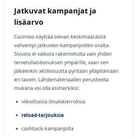
Jatkuvat kampanjat ja
lisäarvo
Cazimbo näyttää olevan keskimääräistä
vahvempi jatkuvien kampanjoiden osalta.
Sivusto ei vaikuta rakennetulta vain yhden
tervetuliaisbonuksen ympärille, vaan sen
jälkeenkin aktiivisuutta pyritään ylläpitämään
eri tavoin. Lähdemateriaalien perusteella
mukana voi olla esimerkiksi:
viikoittaisia ilmaiskierroksia
reload-tarjouksia
cashback-kampanjoita