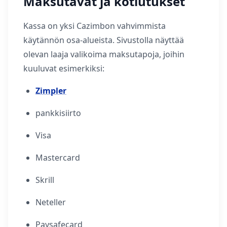
Maksutavat ja kotiutukset
Kassa on yksi Cazimbon vahvimmista
käytännön osa-alueista. Sivustolla näyttää
olevan laaja valikoima maksutapoja, joihin
kuuluvat esimerkiksi:
Zimpler
pankkisiirto
Visa
Mastercard
Skrill
Neteller
Paysafecard