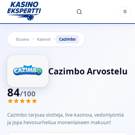
☰
Etusivu
Kasinot
Cazimbo
Cazimbo Arvostelu
84
/100
Cazimbo tarjoaa slotteja, live-kasinoa, vedonlyöntiä
ja jopa hevosurheilua monenlaiseen makuun!