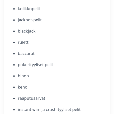
kolikkopelit
jackpot-pelit
blackjack
ruletti
baccarat
pokerityyliset pelit
bingo
keno
raaputusarvat
instant win- ja crash-tyyliset pelit