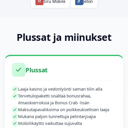
Siru Mobile
Jeton
SI
JE
Plussat ja miinukset
Plussat
Laaja kasino ja vedonlyönti saman tilin alla
Tervetulopaketti sisältää bonusrahaa,
ilmaiskierroksia ja Bonus Crab -lisän
Maksutapavalikoima on poikkeuksellisen laaja
Mukana paljon tunnettuja pelintarjoajia
Mobiilikäyttö vaikuttaa sujuvalta