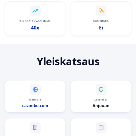
KIERRÄTYSVAATIMUS
CASHBACK
40x
Ei
Yleiskatsaus
WEBSITE
LISENSSI
cazimbo.com
Anjouan