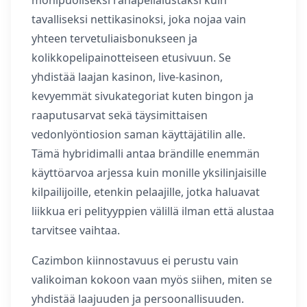
monipuoliseksi rahapelialustaksi kuin
tavalliseksi nettikasinoksi, joka nojaa vain
yhteen tervetuliaisbonukseen ja
kolikkopelipainotteiseen etusivuun. Se
yhdistää laajan kasinon, live-kasinon,
kevyemmät sivukategoriat kuten bingon ja
raaputusarvat sekä täysimittaisen
vedonlyöntiosion saman käyttäjätilin alle.
Tämä hybridimalli antaa brändille enemmän
käyttöarvoa arjessa kuin monille yksilinjaisille
kilpailijoille, etenkin pelaajille, jotka haluavat
liikkua eri pelityyppien välillä ilman että alustaa
tarvitsee vaihtaa.
Cazimbon kiinnostavuus ei perustu vain
valikoiman kokoon vaan myös siihen, miten se
yhdistää laajuuden ja persoonallisuuden.