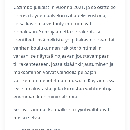
Cazimbo julkaistiin vuonna 2021, ja se esittelee
itsensä täyden palvelun rahapelisivustona,
jossa kasino ja vedonlyönti toimivat
rinnakkain. Sen sijaan että se rakentaisi
identiteettinsä pelkistetyn pikakasinoidean tai
vanhan koulukunnan rekisteröintimallin
varaan, se näyttää nojaavan joustavampaan
tilirakenteeseen, jossa sisäänkirjautuminen ja
maksaminen voivat vaihdella pelaajan
valitseman menetelmän mukaan. Käytännössä
kyse on alustasta, joka korostaa vaihtoehtoja
enemmän kuin minimalismia.
Sen vahvimmat kaupalliset myyntivaltit ovat
melko selviä: