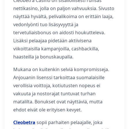
Cleobetra Casino on sisällöllisesti runsas
nettikasino, jolla on paljon vahvuuksia. Sivusto
näyttää hyvältä, pelivalikoima on erittäin laaja,
vedonlyönti tuo lisäsyvyyttä ja
tervetuliaisbonus on aidosti houkutteleva.
Lisäksi pelaajaa pidetään aktiivisena
viikoittaisilla kampanjoilla, cashbackilla,
haasteilla ja bonuskaupalla.
Mukana on kuitenkin selviä kompromisseja.
Anjouanin lisenssi tarkoittaa suomalaisille
verollisia voittoja, kotiutusten nopeus ei
vakuuta ja nostorajat tuntuvat turhan
matalilta. Bonukset ovat näyttäviä, mutta
ehdot eivät ole erityisen kevyet.
Cleobetra
sopii parhaiten pelaajalle, joka