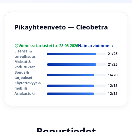
Pikayhteenveto — Cleobetra
Viimeksi tarkistettu: 28.05.2026
Näin arvioimme →
Lisenssi &
21/25
turvallisuus
Maksut &
21/25
kotiutukset
Bonus &
16/20
tarjoukset
Käytettävyys &
12/15
mobiili
Asiakastuki
12/15
Bonustiedot