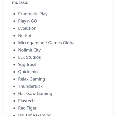
muassa:
Pragmatic Play
Play’n GO
Evolution
NetEnt
Microgaming / Games Global
Nolimit City
ELK Studios
Yggdrasil
Quickspin
Relax Gaming
Thunderkick
Hacksaw Gaming
Playtech
Red Tiger
Big Time Gaming