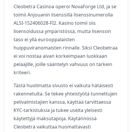
Cleobetra Casinoa operoi NovaForge Ltd, ja se
toimii Anjouanin lisenssillä lisenssinumerolla
ALSI-152406028-FI2. Kasino toimii siis
lisensoidussa ympäristössä, mutta lisenssin
taso ei yllä eurooppalaisten
huippuviranomaisten rinnalle. Siksi Cleobetraa
ei voi nostaa aivan korkeimpaan luokkaan
pelaajille, joille sääntelyn vahvuus on tärkein
kriteeri.
Tästä huolimatta sivusto ei vaikuta hätäisesti
rakennetulta. Se tekee yhteistyötä tunnettujen
pelivalmistajien kanssa, käyttää tarvittaessa
KYC-tarkistuksia ja tukee useita yleisesti
käytettyjä maksutapoja. Käytännössä
Cleobetra vaikuttaa huomattavasti