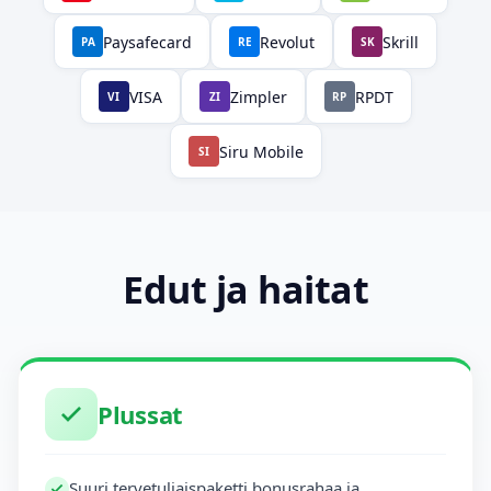
Paysafecard
Revolut
Skrill
PA
RE
SK
VISA
Zimpler
RPDT
VI
ZI
RP
Siru Mobile
SI
Edut ja haitat
Plussat
Suuri tervetuliaispaketti bonusrahaa ja