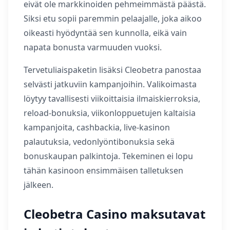
eivät ole markkinoiden pehmeimmästä päästä.
Siksi etu sopii paremmin pelaajalle, joka aikoo
oikeasti hyödyntää sen kunnolla, eikä vain
napata bonusta varmuuden vuoksi.
Tervetuliaispaketin lisäksi Cleobetra panostaa
selvästi jatkuviin kampanjoihin. Valikoimasta
löytyy tavallisesti viikoittaisia ilmaiskierroksia,
reload-bonuksia, viikonloppuetujen kaltaisia
kampanjoita, cashbackia, live-kasinon
palautuksia, vedonlyöntibonuksia sekä
bonuskaupan palkintoja. Tekeminen ei lopu
tähän kasinoon ensimmäisen talletuksen
jälkeen.
Cleobetra Casino maksutavat