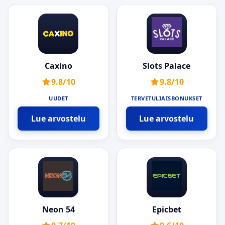
Caxino
Slots Palace
9.8/10
9.8/10
UUDET
TERVETULIAISBONUKSET
Lue arvostelu
Lue arvostelu
Neon 54
Epicbet