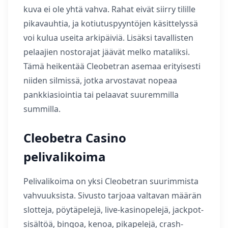
kuva ei ole yhtä vahva. Rahat eivät siirry tilille
pikavauhtia, ja kotiutuspyyntöjen käsittelyssä
voi kulua useita arkipäiviä. Lisäksi tavallisten
pelaajien nostorajat jäävät melko mataliksi.
Tämä heikentää Cleobetran asemaa erityisesti
niiden silmissä, jotka arvostavat nopeaa
pankkiasiointia tai pelaavat suuremmilla
summilla.
Cleobetra Casino
pelivalikoima
Pelivalikoima on yksi Cleobetran suurimmista
vahvuuksista. Sivusto tarjoaa valtavan määrän
slotteja, pöytäpelejä, live-kasinopelejä, jackpot-
sisältöä, bingoa, kenoa, pikapelejä, crash-