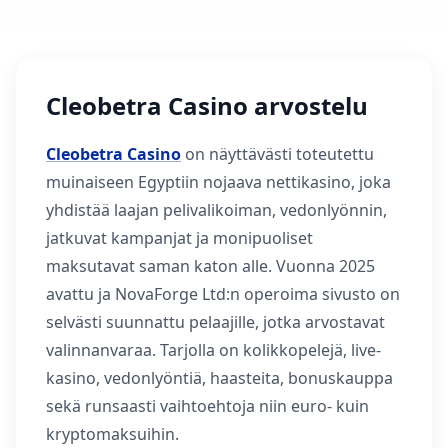
Cleobetra Casino arvostelu
Cleobetra Casino
on näyttävästi toteutettu
muinaiseen Egyptiin nojaava nettikasino, joka
yhdistää laajan pelivalikoiman, vedonlyönnin,
jatkuvat kampanjat ja monipuoliset
maksutavat saman katon alle. Vuonna 2025
avattu ja NovaForge Ltd:n operoima sivusto on
selvästi suunnattu pelaajille, jotka arvostavat
valinnanvaraa. Tarjolla on kolikkopelejä, live-
kasino, vedonlyöntiä, haasteita, bonuskauppa
sekä runsaasti vaihtoehtoja niin euro- kuin
kryptomaksuihin.