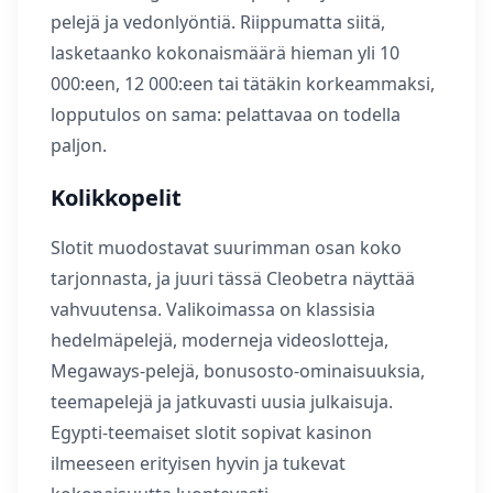
pelejä ja vedonlyöntiä. Riippumatta siitä,
lasketaanko kokonaismäärä hieman yli 10
000:een, 12 000:een tai tätäkin korkeammaksi,
lopputulos on sama: pelattavaa on todella
paljon.
Kolikkopelit
Slotit muodostavat suurimman osan koko
tarjonnasta, ja juuri tässä Cleobetra näyttää
vahvuutensa. Valikoimassa on klassisia
hedelmäpelejä, moderneja videoslotteja,
Megaways-pelejä, bonusosto-ominaisuuksia,
teemapelejä ja jatkuvasti uusia julkaisuja.
Egypti-teemaiset slotit sopivat kasinon
ilmeeseen erityisen hyvin ja tukevat