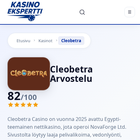
☰
Etusivu
Kasinot
Cleobetra
Cleobetra
Arvostelu
82
/100
Cleobetra Casino on vuonna 2025 avattu Egypti-
teemainen nettikasino, jota operoi NovaForge Ltd.
Sivustolta löytyy laaja pelivalikoima, vedonlyönti,