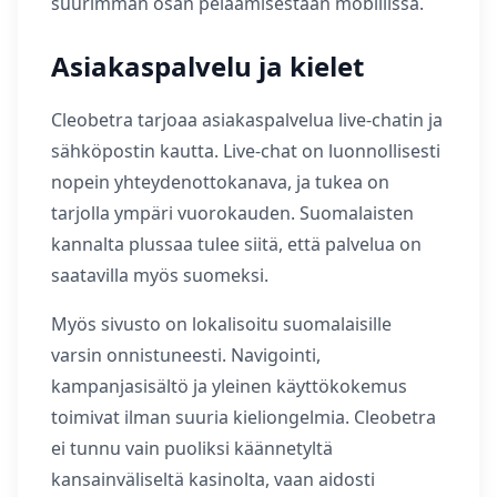
suurimman osan pelaamisestaan mobiilissa.
Asiakaspalvelu ja kielet
Cleobetra tarjoaa asiakaspalvelua live-chatin ja
sähköpostin kautta. Live-chat on luonnollisesti
nopein yhteydenottokanava, ja tukea on
tarjolla ympäri vuorokauden. Suomalaisten
kannalta plussaa tulee siitä, että palvelua on
saatavilla myös suomeksi.
Myös sivusto on lokalisoitu suomalaisille
varsin onnistuneesti. Navigointi,
kampanjasisältö ja yleinen käyttökokemus
toimivat ilman suuria kieliongelmia. Cleobetra
ei tunnu vain puoliksi käännetyltä
kansainväliseltä kasinolta, vaan aidosti