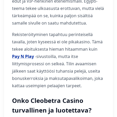
edut ja VIP-henkinen etenemismalli. Egypti-
teema tekee ulkoasusta erottuvan, mutta vielä
tärkeämpää on se, kuinka paljon sisältöä
samalle sivulle on saatu mahdutettua.
Rekisteröityminen tapahtuu perinteisellä
tavalla, joten kyseessä ei ole pikakasino. Tämä
tekee aloituksesta hieman hitaamman kuin
Pay N Play
-sivustoilla, mutta itse
liittymisprosessi on selkeä. Tilin avaamisen
jälkeen saat käyttöösi tuhansia pelejä, useita
bonuskerroksia ja maksutapavalikoiman, joka
kattaa useimpien pelaajien tarpeet.
Onko Cleobetra Casino
turvallinen ja luotettava?