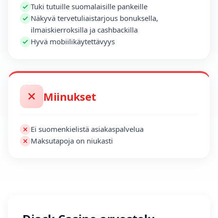
Tuki tutuille suomalaisille pankeille
Näkyvä tervetuliaistarjous bonuksella,
ilmaiskierroksilla ja cashbackilla
Hyvä mobiilikäytettävyys
Miinukset
Ei suomenkielistä asiakaspalvelua
Maksutapoja on niukasti