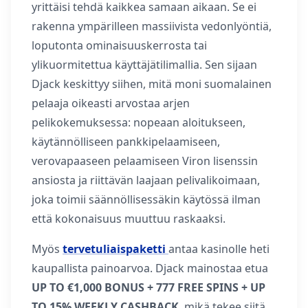
yrittäisi tehdä kaikkea samaan aikaan. Se ei
rakenna ympärilleen massiivista vedonlyöntiä,
loputonta ominaisuuskerrosta tai
ylikuormitettua käyttäjätilimallia. Sen sijaan
Djack keskittyy siihen, mitä moni suomalainen
pelaaja oikeasti arvostaa arjen
pelikokemuksessa: nopeaan aloitukseen,
käytännölliseen pankkipelaamiseen,
verovapaaseen pelaamiseen Viron lisenssin
ansiosta ja riittävän laajaan pelivalikoimaan,
joka toimii säännöllisessäkin käytössä ilman
että kokonaisuus muuttuu raskaaksi.
Myös
tervetuliaispaketti
antaa kasinolle heti
kaupallista painoarvoa. Djack mainostaa etua
UP TO €1,000 BONUS + 777 FREE SPINS + UP
TO 15% WEEKLY CASHBACK
, mikä tekee siitä