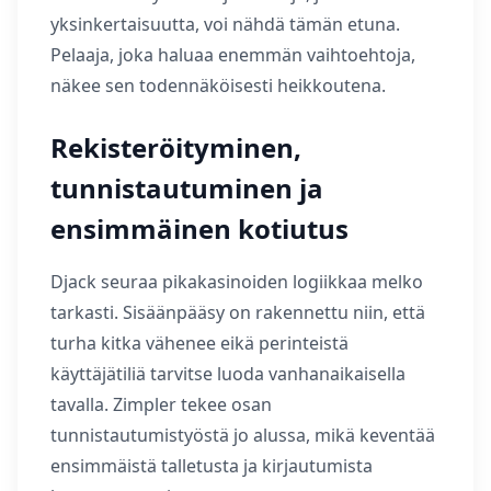
yksinkertaisuutta, voi nähdä tämän etuna.
Pelaaja, joka haluaa enemmän vaihtoehtoja,
näkee sen todennäköisesti heikkoutena.
Rekisteröityminen,
tunnistautuminen ja
ensimmäinen kotiutus
Djack seuraa pikakasinoiden logiikkaa melko
tarkasti. Sisäänpääsy on rakennettu niin, että
turha kitka vähenee eikä perinteistä
käyttäjätiliä tarvitse luoda vanhanaikaisella
tavalla. Zimpler tekee osan
tunnistautumistyöstä jo alussa, mikä keventää
ensimmäistä talletusta ja kirjautumista