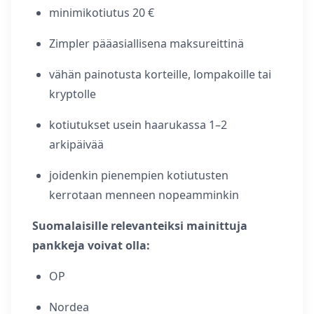
minimikotiutus 20 €
Zimpler pääasiallisena maksureittinä
vähän painotusta korteille, lompakoille tai
kryptolle
kotiutukset usein haarukassa 1–2
arkipäivää
joidenkin pienempien kotiutusten
kerrotaan menneen nopeamminkin
Suomalaisille relevanteiksi mainittuja
pankkeja voivat olla:
OP
Nordea