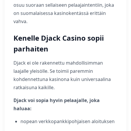
osuu suoraan sellaiseen pelaajaintentiin, joka
on suomalaisessa kasinokentässä erittäin
vahva.
Kenelle Djack Casino sopii
parhaiten
Djack ei ole rakennettu mahdollisimman
laajalle yleisölle. Se toimii paremmin
kohdennettuna kasinona kuin universaalina
ratkaisuna kaikille.
Djack voi sopia hyvin pelaajalle, joka
haluaa:
nopean verkkopankkipohjaisen aloituksen