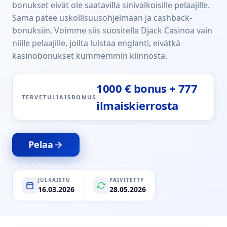
bonukset eivät ole saatavilla sinivalkoisille pelaajille.
Sama pätee uskollisuusohjelmaan ja cashback-
bonuksiin. Voimme siis suositella Djack Casinoa vain
niille pelaajille, joilta luistaa englanti, eivätkä
kasinobonukset kummemmin kiinnosta.
1000 € bonus + 777
TERVETULIAISBONUS
ilmaiskierrosta
Pelaa
18+ | Pelaa vastuullisesti ·
GambleAware
JULKAISTU
PÄIVITETTY
16.03.2026
28.05.2026