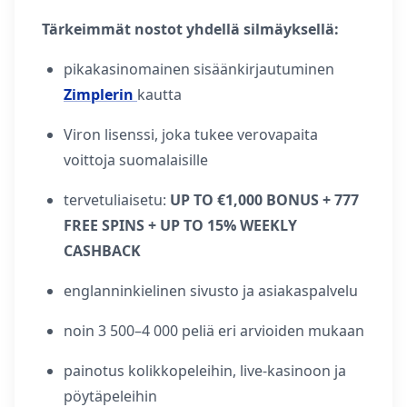
Tärkeimmät nostot yhdellä silmäyksellä:
pikakasinomainen sisäänkirjautuminen
Zimplerin
kautta
Viron lisenssi, joka tukee verovapaita
voittoja suomalaisille
tervetuliaisetu:
UP TO €1,000 BONUS + 777
FREE SPINS + UP TO 15% WEEKLY
CASHBACK
englanninkielinen sivusto ja asiakaspalvelu
noin 3 500–4 000 peliä eri arvioiden mukaan
painotus kolikkopeleihin, live-kasinoon ja
pöytäpeleihin