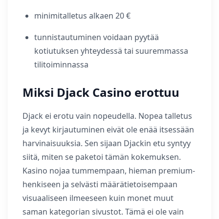
minimitalletus alkaen 20 €
tunnistautuminen voidaan pyytää
kotiutuksen yhteydessä tai suuremmassa
tilitoiminnassa
Miksi Djack Casino erottuu
Djack ei erotu vain nopeudella. Nopea talletus
ja kevyt kirjautuminen eivät ole enää itsessään
harvinaisuuksia. Sen sijaan Djackin etu syntyy
siitä, miten se paketoi tämän kokemuksen.
Kasino nojaa tummempaan, hieman premium-
henkiseen ja selvästi määrätietoisempaan
visuaaliseen ilmeeseen kuin monet muut
saman kategorian sivustot. Tämä ei ole vain