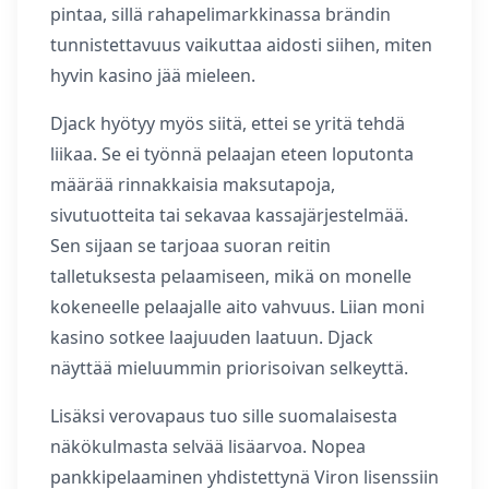
pintaa, sillä rahapelimarkkinassa brändin
tunnistettavuus vaikuttaa aidosti siihen, miten
hyvin kasino jää mieleen.
Djack hyötyy myös siitä, ettei se yritä tehdä
liikaa. Se ei työnnä pelaajan eteen loputonta
määrää rinnakkaisia maksutapoja,
sivutuotteita tai sekavaa kassajärjestelmää.
Sen sijaan se tarjoaa suoran reitin
talletuksesta pelaamiseen, mikä on monelle
kokeneelle pelaajalle aito vahvuus. Liian moni
kasino sotkee laajuuden laatuun. Djack
näyttää mieluummin priorisoivan selkeyttä.
Lisäksi verovapaus tuo sille suomalaisesta
näkökulmasta selvää lisäarvoa. Nopea
pankkipelaaminen yhdistettynä Viron lisenssiin