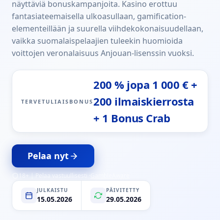
näyttäviä bonuskampanjoita. Kasino erottuu
fantasiateemaisella ulkoasullaan, gamification-
elementeillään ja suurella viihdekokonaisuudellaan,
vaikka suomalaispelaajien tuleekin huomioida
voittojen veronalaisuus Anjouan-lisenssin vuoksi.
200 % jopa 1 000 € +
200 ilmaiskierrosta
TERVETULIAISBONUS
+ 1 Bonus Crab
Pelaa nyt
18+ | Pelaa vastuullisesti ·
GambleAware
JULKAISTU
PÄIVITETTY
15.05.2026
29.05.2026