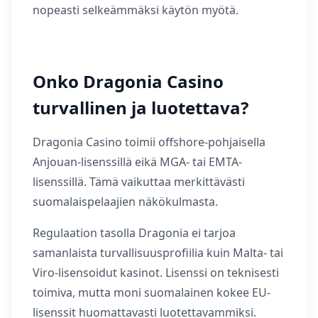
nopeasti selkeämmäksi käytön myötä.
Onko Dragonia Casino
turvallinen ja luotettava?
Dragonia Casino toimii offshore-pohjaisella
Anjouan-lisenssillä eikä MGA- tai EMTA-
lisenssillä. Tämä vaikuttaa merkittävästi
suomalaispelaajien näkökulmasta.
Regulaation tasolla Dragonia ei tarjoa
samanlaista turvallisuusprofiilia kuin Malta- tai
Viro-lisensoidut kasinot. Lisenssi on teknisesti
toimiva, mutta moni suomalainen kokee EU-
lisenssit huomattavasti luotettavammiksi.