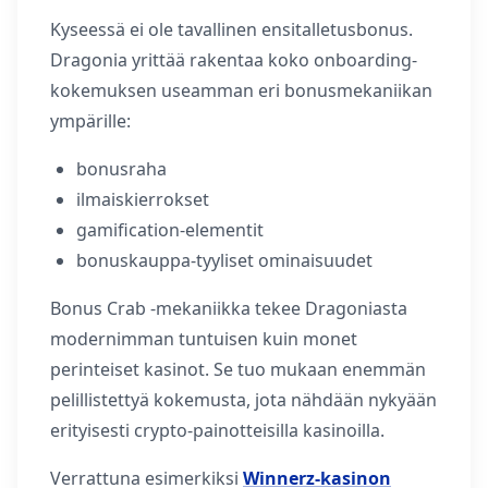
Kyseessä ei ole tavallinen ensitalletusbonus.
Dragonia yrittää rakentaa koko onboarding-
kokemuksen useamman eri bonusmekaniikan
ympärille:
bonusraha
ilmaiskierrokset
gamification-elementit
bonuskauppa-tyyliset ominaisuudet
Bonus Crab -mekaniikka tekee Dragoniasta
modernimman tuntuisen kuin monet
perinteiset kasinot. Se tuo mukaan enemmän
pelillistettyä kokemusta, jota nähdään nykyään
erityisesti crypto-painotteisilla kasinoilla.
Verrattuna esimerkiksi
Winnerz-kasinon