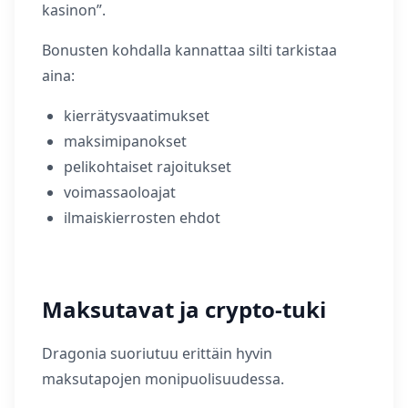
kasinon”.
Bonusten kohdalla kannattaa silti tarkistaa
aina:
kierrätysvaatimukset
maksimipanokset
pelikohtaiset rajoitukset
voimassaoloajat
ilmaiskierrosten ehdot
Maksutavat ja crypto-tuki
Dragonia suoriutuu erittäin hyvin
maksutapojen monipuolisuudessa.