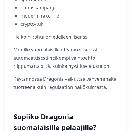
bonuskampanjat
moderni rakenne
crypto-tuki
Heikoin kohta on edelleen lisenssi.
Monille suomalaisille offshore-lisenssi on
automaattisesti heikompi vaihtoehto
riippumatta siitä, kuinka hyvä itse alusta on.
Käytännössä Dragonia vaikuttaa vahvemmalta
tuotteena kuin regulaation näkökulmasta.
Sopiiko Dragonia
suomalaisille pelaajille?