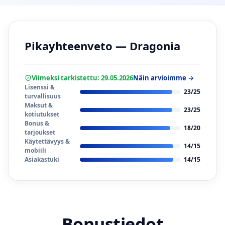
Pikayhteenveto — Dragonia
Viimeksi tarkistettu: 29.05.2026
Näin arvioimme →
Lisenssi &
23/25
turvallisuus
Maksut &
23/25
kotiutukset
Bonus &
18/20
tarjoukset
Käytettävyys &
14/15
mobiili
Asiakastuki
14/15
Bonustiedot