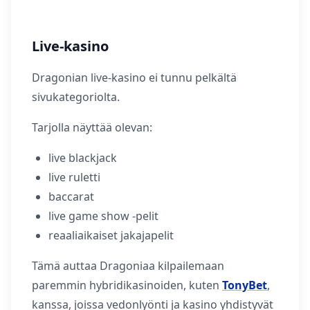
Live-kasino
Dragonian live-kasino ei tunnu pelkältä
sivukategoriolta.
Tarjolla näyttää olevan:
live blackjack
live ruletti
baccarat
live game show -pelit
reaaliaikaiset jakajapelit
Tämä auttaa Dragoniaa kilpailemaan
paremmin hybridikasinoiden, kuten
TonyBet
,
kanssa, joissa vedonlyönti ja kasino yhdistyvät