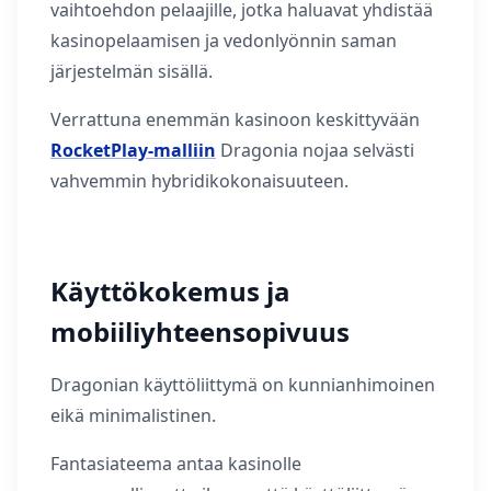
vaihtoehdon pelaajille, jotka haluavat yhdistää
kasinopelaamisen ja vedonlyönnin saman
järjestelmän sisällä.
Verrattuna enemmän kasinoon keskittyvään
RocketPlay-malliin
Dragonia nojaa selvästi
vahvemmin hybridikokonaisuuteen.
Käyttökokemus ja
mobiiliyhteensopivuus
Dragonian käyttöliittymä on kunnianhimoinen
eikä minimalistinen.
Fantasiateema antaa kasinolle