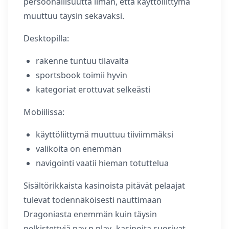
persoonallisuutta ilman, että käyttöliittymä
muuttuu täysin sekavaksi.
Desktopilla:
rakenne tuntuu tilavalta
sportsbook toimii hyvin
kategoriat erottuvat selkeästi
Mobiilissa:
käyttöliittymä muuttuu tiiviimmäksi
valikoita on enemmän
navigointi vaatii hieman totuttelua
Sisältörikkaista kasinoista pitävät pelaajat
tulevat todennäköisesti nauttimaan
Dragoniasta enemmän kuin täysin
pelkistettyjä pay n play -kasinoita suosivat