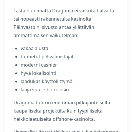
Tästä huolimatta Dragonia ei vaikuta halvalta
tai nopeasti rakennetulta kasinolta.
Päinvastoin, sivusto antaa yllättävän
ammattimaisen vaikutelman:
vakaa alusta
tunnetut pelivalmistajat
moderni cashier
hyvä lokalisointi
laadukas käyttöliittymä
laaja sportsbook-osio
Dragonia tuntuu enemmän pitkäjänteiseltä
kaupalliselta projektilta kuin tyypilliseltä
heikkolaatuiselta offshore-kasinolta.