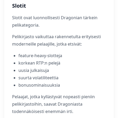
Slotit
Slotit ovat luonnollisesti Dragonian tärkein
pelikategoria.
Pelikirjasto vaikuttaa rakennetulta erityisesti
moderneille pelaajille, jotka etsivät:
feature-heavy-slotteja
korkean RTP:n pelejä
uusia julkaisuja
suurta volatiliteettia
bonusominaisuuksia
Pelaajat, jotka kyllästyvät nopeasti pieniin
pelikirjastoihin, saavat Dragoniasta
todennäköisesti enemmän irti.