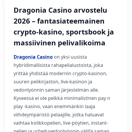
Dragonia Casino arvostelu
2026 – fantasiateemainen
crypto-kasino, sportsbook ja
massiivinen pelivalikoima
Dragonia Casino
on yksi uusista
hybridimallisista rahapelialustoista, joka
yrittää yhdistää modernin crypto-kasinon,
suuren pelikirjaston, live-kasinon ja
vedonlyönnin saman järjestelmän alle.
Kyseessä ei ole pelkkä minimalistinen pay n
play -kasino, vaan enemmänkin laaja
viihdeympäristö pelaajille, jotka haluavat
vaihtaa kolikkopelien, live-pöytien, instant-
pelien ja urheiluvedonlyönnin välillä saman