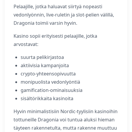
Pelaajille, jotka haluavat siirtyä nopeasti
vedonlyönnin, live-ruletin ja slot-pelien välillä,
Dragonia toimii varsin hyvin.
Kasino sopii erityisesti pelaajille, jotka
arvostavat:
suurta pelikirjastoa
aktiivisia kampanjoita
crypto-yhteensopivuutta
monipuolista vedonlyöntiä
gamification-ominaisuuksia
sisältörikkaita kasinoita
Hyvin minimalistisiin Nordic-tyylisiin kasinoihin
tottuneille Dragonia voi tuntua aluksi hieman
täyteen rakennetulta, mutta rakenne muuttuu