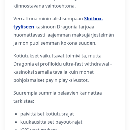
kiinnostavana vaihtoehtona.
Verrattuna minimalistisempaan
Slotbox-
tyyliseen
kasinoon Dragonia tarjoaa
huomattavasti laajemman maksujärjestelmän
ja monipuolisemman kokonaisuuden.
Kotiutukset vaikuttavat toimivilta, mutta
Dragonia ei profiloidu ultra-fast withdrawal -
kasinoksi samalla tavalla kuin monet
pohjoismaiset pay n play -sivustot.
Suurempia summia pelaavien kannattaa
tarkistaa:
päivittäiset kotiutusrajat
kuukausittaiset payout-rajat