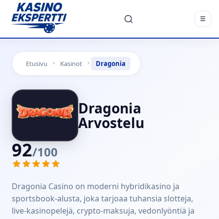
☰
Etusivu
Kasinot
Dragonia
Dragonia
Arvostelu
92
/100
Dragonia Casino on moderni hybridikasino ja
sportsbook-alusta, joka tarjoaa tuhansia slotteja,
live-kasinopelejä, crypto-maksuja, vedonlyöntiä ja