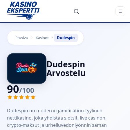
☰
Etusivu
Kasinot
Dudespin
Dudespin
Arvostelu
90
/100
Dudespin on moderni gamification-tyylinen
nettikasino, joka yhdistää slotsit, live casinon,
crypto-maksut ja urheiluvedonlyönnin saman