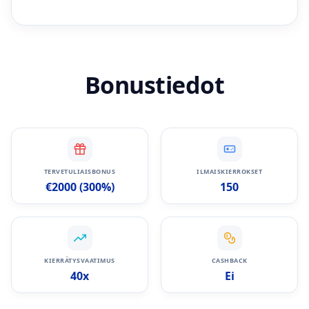
Bonustiedot
TERVETULIAISBONUS
ILMAISKIERROKSET
€2000 (300%)
150
KIERRÄTYSVAATIMUS
CASHBACK
40x
Ei