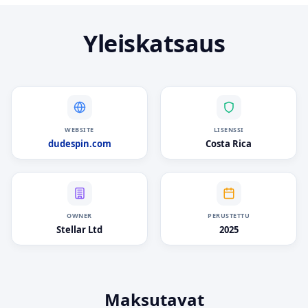
Yleiskatsaus
WEBSITE
LISENSSI
dudespin.com
Costa Rica
OWNER
PERUSTETTU
Stellar Ltd
2025
Maksutavat