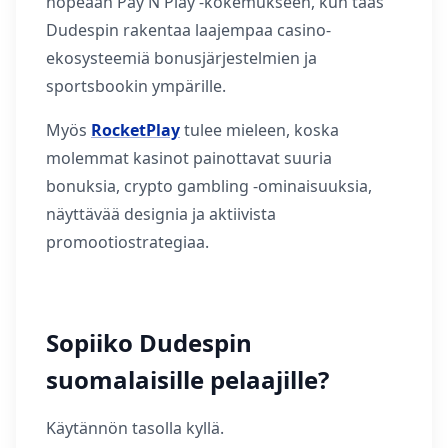
nopeaan Pay N Play -kokemukseen, kun taas
Dudespin rakentaa laajempaa casino-
ekosysteemiä bonusjärjestelmien ja
sportsbookin ympärille.
Myös
RocketPlay
tulee mieleen, koska
molemmat kasinot painottavat suuria
bonuksia, crypto gambling -ominaisuuksia,
näyttävää designia ja aktiivista
promootiostrategiaa.
Sopiiko Dudespin
suomalaisille pelaajille?
Käytännön tasolla kyllä.