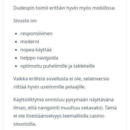
Dudespin toimii erittäin hyvin myös mobiilissa.
Sivusto on:
responsiivinen
moderni
nopea käyttää
helppo navigoida
optimoitu puhelimille ja tableteille
Vaikka erillistä sovellusta ei ole, selainversio
riittää hyvin useimmille pelaajille.
Käyttöliittymä onnistuu pysymään näyttävänä
ilman, että navigointi muuttuu sekavaksi. Tämä
ei ole itsestäänselvyys teemallisilla casino-
sivustoilla.