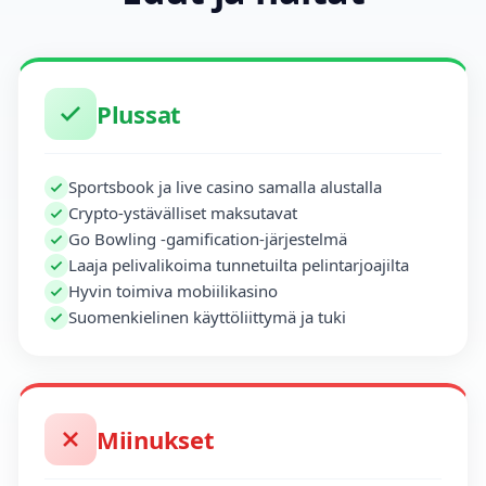
Plussat
Sportsbook ja live casino samalla alustalla
Crypto-ystävälliset maksutavat
Go Bowling -gamification-järjestelmä
Laaja pelivalikoima tunnetuilta pelintarjoajilta
Hyvin toimiva mobiilikasino
Suomenkielinen käyttöliittymä ja tuki
Miinukset