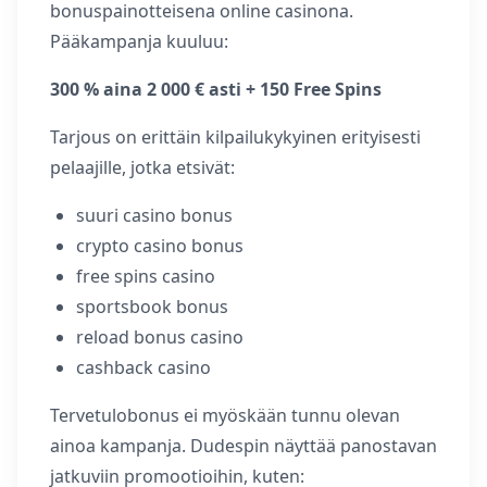
bonuspainotteisena online casinona.
Pääkampanja kuuluu:
300 % aina 2 000 € asti + 150 Free Spins
Tarjous on erittäin kilpailukykyinen erityisesti
pelaajille, jotka etsivät:
suuri casino bonus
crypto casino bonus
free spins casino
sportsbook bonus
reload bonus casino
cashback casino
Tervetulobonus ei myöskään tunnu olevan
ainoa kampanja. Dudespin näyttää panostavan
jatkuviin promootioihin, kuten: