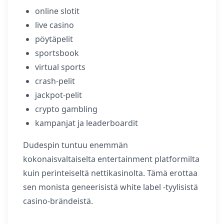
online slotit
live casino
pöytäpelit
sportsbook
virtual sports
crash-pelit
jackpot-pelit
crypto gambling
kampanjat ja leaderboardit
Dudespin tuntuu enemmän
kokonaisvaltaiselta entertainment platformilta
kuin perinteiseltä nettikasinolta. Tämä erottaa
sen monista geneerisistä white label -tyylisistä
casino-brändeistä.