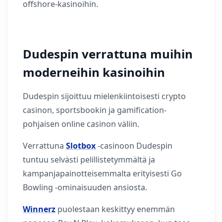
offshore-kasinoihin.
Dudespin verrattuna muihin
moderneihin kasinoihin
Dudespin sijoittuu mielenkiintoisesti crypto
casinon, sportsbookin ja gamification-
pohjaisen online casinon väliin.
Verrattuna
Slotbox
-casinoon Dudespin
tuntuu selvästi pelillistetymmältä ja
kampanjapainotteisemmalta erityisesti Go
Bowling -ominaisuuden ansiosta.
Winnerz
puolestaan keskittyy enemmän