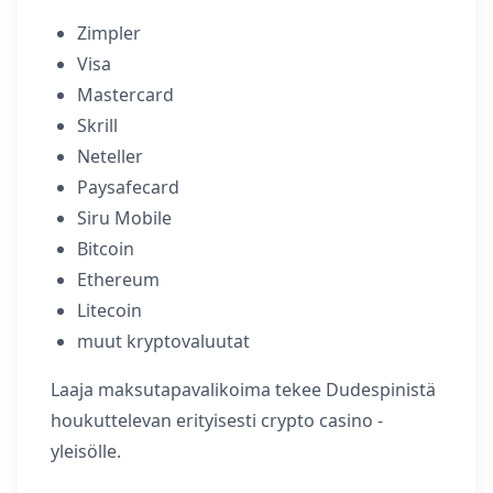
Zimpler
Visa
Mastercard
Skrill
Neteller
Paysafecard
Siru Mobile
Bitcoin
Ethereum
Litecoin
muut kryptovaluutat
Laaja maksutapavalikoima tekee Dudespinistä
houkuttelevan erityisesti crypto casino -
yleisölle.