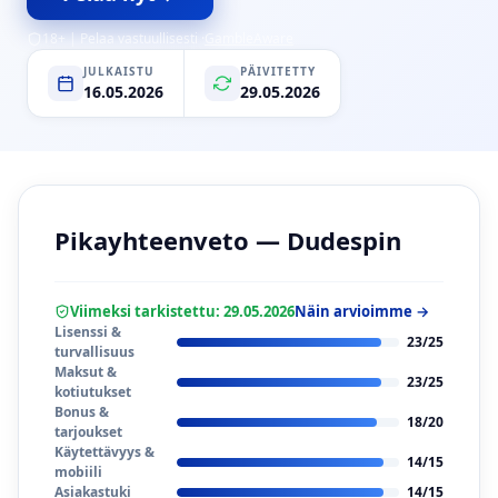
18+ | Pelaa vastuullisesti ·
GambleAware
JULKAISTU
PÄIVITETTY
16.05.2026
29.05.2026
Pikayhteenveto — Dudespin
Viimeksi tarkistettu: 29.05.2026
Näin arvioimme →
Lisenssi &
23/25
turvallisuus
Maksut &
23/25
kotiutukset
Bonus &
18/20
tarjoukset
Käytettävyys &
14/15
mobiili
Asiakastuki
14/15