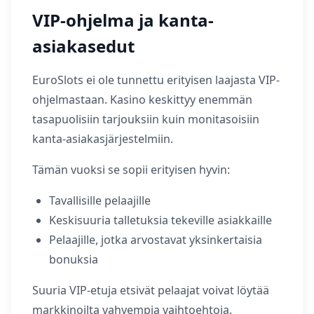
VIP-ohjelma ja kanta-
asiakasedut
EuroSlots ei ole tunnettu erityisen laajasta VIP-
ohjelmastaan. Kasino keskittyy enemmän
tasapuolisiin tarjouksiin kuin monitasoisiin
kanta-asiakasjärjestelmiin.
Tämän vuoksi se sopii erityisen hyvin:
Tavallisille pelaajille
Keskisuuria talletuksia tekeville asiakkaille
Pelaajille, jotka arvostavat yksinkertaisia
bonuksia
Suuria VIP-etuja etsivät pelaajat voivat löytää
markkinoilta vahvempia vaihtoehtoja.