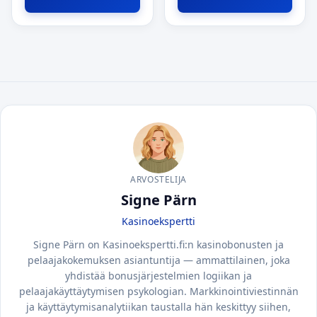
ARVOSTELIJA
Signe Pärn
Kasinoekspertti
Signe Pärn on Kasinoekspertti.fi:n kasinobonusten ja
pelaajakokemuksen asiantuntija — ammattilainen, joka
yhdistää bonusjärjestelmien logiikan ja
pelaajakäyttäytymisen psykologian. Markkinointiviestinnän
ja käyttäytymisanalytiikan taustalla hän keskittyy siihen,