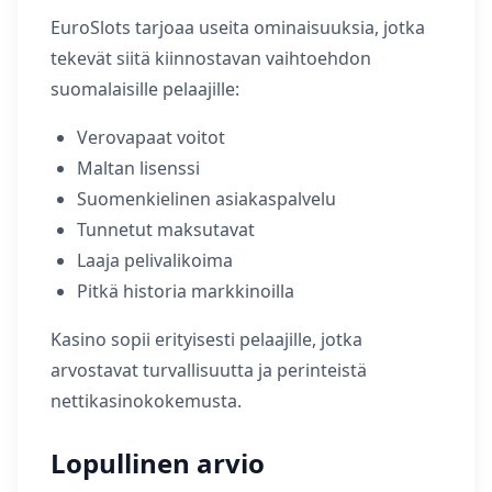
EuroSlots tarjoaa useita ominaisuuksia, jotka
tekevät siitä kiinnostavan vaihtoehdon
suomalaisille pelaajille:
Verovapaat voitot
Maltan lisenssi
Suomenkielinen asiakaspalvelu
Tunnetut maksutavat
Laaja pelivalikoima
Pitkä historia markkinoilla
Kasino sopii erityisesti pelaajille, jotka
arvostavat turvallisuutta ja perinteistä
nettikasinokokemusta.
Lopullinen arvio