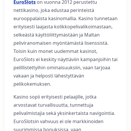
EuroSlots
on vuonna 2012 perustettu
nettikasino, joka edustaa perinteistä
eurooppalaista kasinomallia. Kasino tunnetaan
erityisesti laajasta kolikkopelivalikoimastaan,
selkeästä käyttöliittymästään ja Maltan
peliviranomaisen myöntämästä lisenssistä.
Toisin kuin monet uudemmat kasinot,
EuroSlots ei keskity näyttäviin kampanjoihin tai
pelillistettyihin ominaisuuksiin, vaan tarjoaa
vakaan ja helposti lähestyttävän
pelikokemuksen.
Kasino sopii erityisesti pelaajille, jotka
arvostavat turvallisuutta, tunnettuja
pelivalmistajia sekä yksinkertaista navigointia.
EuroSlotsin vahvuus ei ole markkinoiden
suurimmissa bonuksissa, vaan