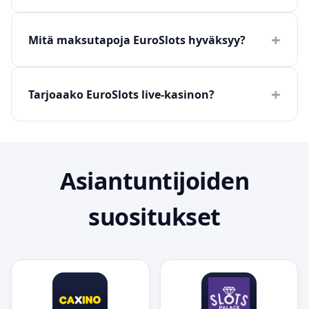
Mitä maksutapoja EuroSlots hyväksyy?
Tarjoaako EuroSlots live-kasinon?
Asiantuntijoiden
suositukset