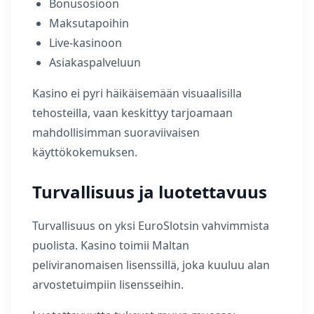
Bonusosioon
Maksutapoihin
Live-kasinoon
Asiakaspalveluun
Kasino ei pyri häikäisemään visuaalisilla
tehosteilla, vaan keskittyy tarjoamaan
mahdollisimman suoraviivaisen
käyttökokemuksen.
Turvallisuus ja luotettavuus
Turvallisuus on yksi EuroSlotsin vahvimmista
puolista. Kasino toimii Maltan
peliviranomaisen lisenssillä, joka kuuluu alan
arvostetuimpiin lisensseihin.