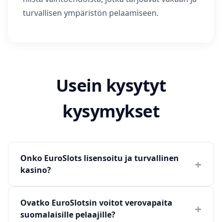
turvallisen ympäristön pelaamiseen.
Usein kysytyt
kysymykset
Onko EuroSlots lisensoitu ja turvallinen
kasino?
Ovatko EuroSlotsin voitot verovapaita
suomalaisille pelaajille?