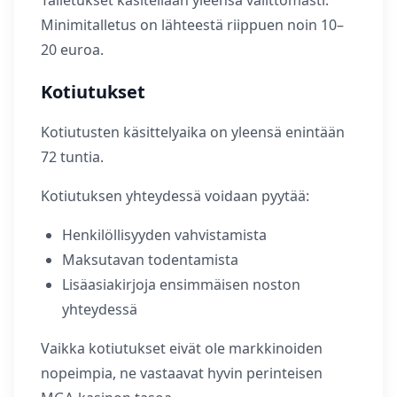
Talletukset käsitellään yleensä välittömästi.
Minimitalletus on lähteestä riippuen noin 10–
20 euroa.
Kotiutukset
Kotiutusten käsittelyaika on yleensä enintään
72 tuntia.
Kotiutuksen yhteydessä voidaan pyytää:
Henkilöllisyyden vahvistamista
Maksutavan todentamista
Lisäasiakirjoja ensimmäisen noston
yhteydessä
Vaikka kotiutukset eivät ole markkinoiden
nopeimpia, ne vastaavat hyvin perinteisen