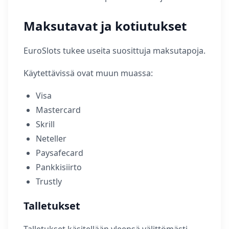
Maksutavat ja kotiutukset
EuroSlots tukee useita suosittuja maksutapoja.
Käytettävissä ovat muun muassa:
Visa
Mastercard
Skrill
Neteller
Paysafecard
Pankkisiirto
Trustly
Talletukset