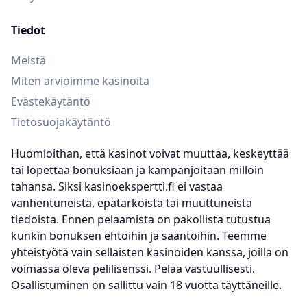
Tiedot
Meistä
Miten arvioimme kasinoita
Evästekäytäntö
Tietosuojakäytäntö
Huomioithan, että kasinot voivat muuttaa, keskeyttää
tai lopettaa bonuksiaan ja kampanjoitaan milloin
tahansa. Siksi kasinoekspertti.fi ei vastaa
vanhentuneista, epätarkoista tai muuttuneista
tiedoista. Ennen pelaamista on pakollista tutustua
kunkin bonuksen ehtoihin ja sääntöihin. Teemme
yhteistyötä vain sellaisten kasinoiden kanssa, joilla on
voimassa oleva pelilisenssi. Pelaa vastuullisesti.
Osallistuminen on sallittu vain 18 vuotta täyttäneille.