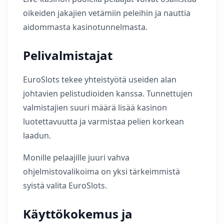
oikeiden jakajien vetämiin peleihin ja nauttia
aidommasta kasinotunnelmasta.
Pelivalmistajat
EuroSlots tekee yhteistyötä useiden alan
johtavien pelistudioiden kanssa. Tunnettujen
valmistajien suuri määrä lisää kasinon
luotettavuutta ja varmistaa pelien korkean
laadun.
Monille pelaajille juuri vahva
ohjelmistovalikoima on yksi tärkeimmistä
syistä valita EuroSlots.
Käyttökokemus ja