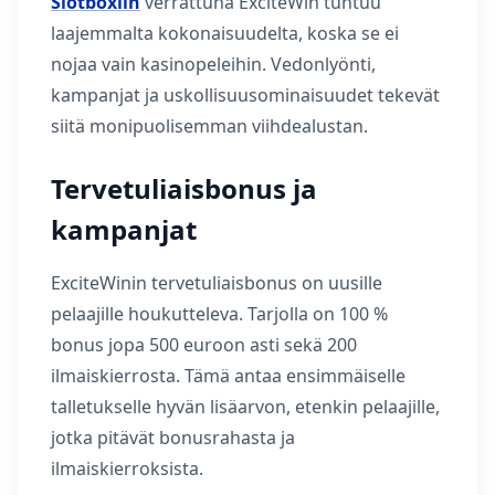
Slotboxiin
verrattuna ExciteWin tuntuu
laajemmalta kokonaisuudelta, koska se ei
nojaa vain kasinopeleihin. Vedonlyönti,
kampanjat ja uskollisuusominaisuudet tekevät
siitä monipuolisemman viihdealustan.
Tervetuliaisbonus ja
kampanjat
ExciteWinin tervetuliaisbonus on uusille
pelaajille houkutteleva. Tarjolla on 100 %
bonus jopa 500 euroon asti sekä 200
ilmaiskierrosta. Tämä antaa ensimmäiselle
talletukselle hyvän lisäarvon, etenkin pelaajille,
jotka pitävät bonusrahasta ja
ilmaiskierroksista.