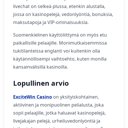
livechat on selkeä plussa, etenkin alustalla,
jossa on kasinopelejä, vedonlyöntiä, bonuksia,
maksutapoja ja VIP-ominaisuuksia.
Suomenkielinen käyttöliittymä on myös etu
paikallisille pelaajille. Monimutkaisemmissa
tukitilanteissa englanti voi kuitenkin olla
käytännöllisempi vaihtoehto, kuten monilla
kansainvälisillä kasinoilla.
Lopullinen arvio
ExciteWin Casino
on yksityiskohtainen,
aktiivinen ja monipuolinen pelialusta, joka
sopii pelaajille, jotka haluavat kasinopelejä,
livejakajan pelejä, urheiluvedonlyöntiä ja