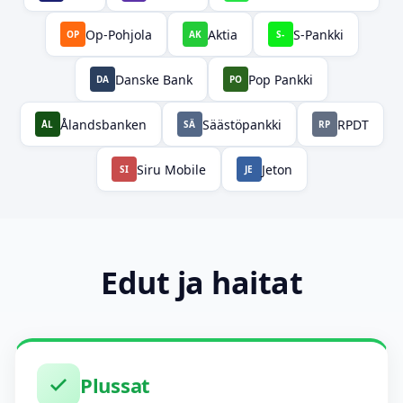
Op-Pohjola
Aktia
S-Pankki
OP
AK
S-
Danske Bank
Pop Pankki
DA
PO
Ålandsbanken
Säästöpankki
RPDT
ÅL
SÄ
RP
Siru Mobile
Jeton
SI
JE
Edut ja haitat
Plussat