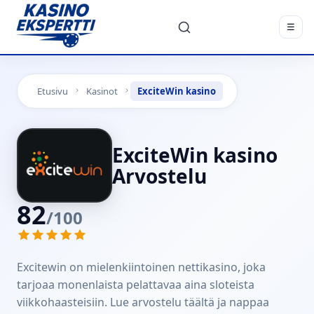
☰
Etusivu
Kasinot
ExciteWin kasino
ExciteWin kasino
Arvostelu
82
/100
Excitewin on mielenkiintoinen nettikasino, joka
tarjoaa monenlaista pelattavaa aina sloteista
viikkohaasteisiin. Lue arvostelu täältä ja nappaa