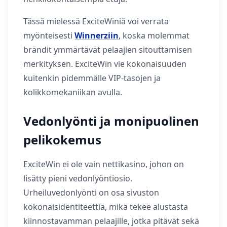
Tässä mielessä ExciteWiniä voi verrata
myönteisesti
Winnerziin
, koska molemmat
brändit ymmärtävät pelaajien sitouttamisen
merkityksen. ExciteWin vie kokonaisuuden
kuitenkin pidemmälle VIP-tasojen ja
kolikkomekaniikan avulla.
Vedonlyönti ja monipuolinen
pelikokemus
ExciteWin ei ole vain nettikasino, johon on
lisätty pieni vedonlyöntiosio.
Urheiluvedonlyönti on osa sivuston
kokonaisidentiteettiä, mikä tekee alustasta
kiinnostavamman pelaajille, jotka pitävät sekä