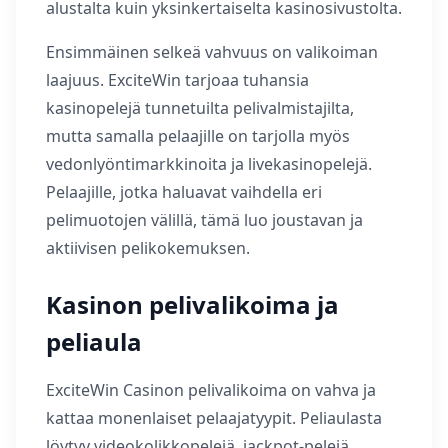
alustalta kuin yksinkertaiselta kasinosivustolta.
Ensimmäinen selkeä vahvuus on valikoiman
laajuus. ExciteWin tarjoaa tuhansia
kasinopelejä tunnetuilta pelivalmistajilta,
mutta samalla pelaajille on tarjolla myös
vedonlyöntimarkkinoita ja livekasinopelejä.
Pelaajille, jotka haluavat vaihdella eri
pelimuotojen välillä, tämä luo joustavan ja
aktiivisen pelikokemuksen.
Kasinon pelivalikoima ja
peliaula
ExciteWin Casinon pelivalikoima on vahva ja
kattaa monenlaiset pelaajatyypit. Peliaulasta
löytyy videokolikkopelejä, jackpot-pelejä,