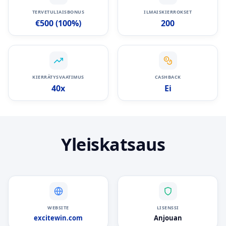
TERVETULIAISBONUS
ILMAISKIERROKSET
€500 (100%)
200
KIERRÄTYSVAATIMUS
CASHBACK
40x
Ei
Yleiskatsaus
WEBSITE
LISENSSI
excitewin.com
Anjouan