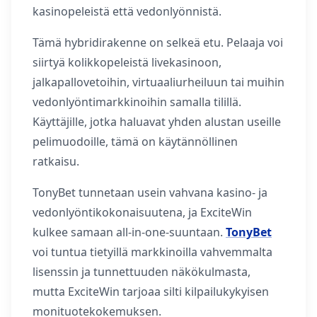
kasinopeleistä että vedonlyönnistä.
Tämä hybridirakenne on selkeä etu. Pelaaja voi
siirtyä kolikkopeleistä livekasinoon,
jalkapallovetoihin, virtuaaliurheiluun tai muihin
vedonlyöntimarkkinoihin samalla tilillä.
Käyttäjille, jotka haluavat yhden alustan useille
pelimuodoille, tämä on käytännöllinen
ratkaisu.
TonyBet tunnetaan usein vahvana kasino- ja
vedonlyöntikokonaisuutena, ja ExciteWin
kulkee samaan all-in-one-suuntaan.
TonyBet
voi tuntua tietyillä markkinoilla vahvemmalta
lisenssin ja tunnettuuden näkökulmasta,
mutta ExciteWin tarjoaa silti kilpailukykyisen
monituotekokemuksen.