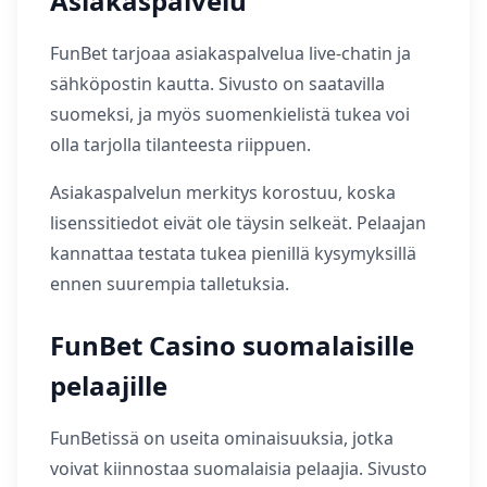
Asiakaspalvelu
FunBet tarjoaa asiakaspalvelua live-chatin ja
sähköpostin kautta. Sivusto on saatavilla
suomeksi, ja myös suomenkielistä tukea voi
olla tarjolla tilanteesta riippuen.
Asiakaspalvelun merkitys korostuu, koska
lisenssitiedot eivät ole täysin selkeät. Pelaajan
kannattaa testata tukea pienillä kysymyksillä
ennen suurempia talletuksia.
FunBet Casino suomalaisille
pelaajille
FunBetissä on useita ominaisuuksia, jotka
voivat kiinnostaa suomalaisia pelaajia. Sivusto