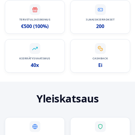
TERVETULIAISBONUS
ILMAISKIERROKSET
€500 (100%)
200
KIERRÄTYSVAATIMUS
CASHBACK
40x
Ei
Yleiskatsaus