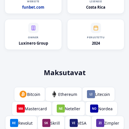
WEBSITE
LISENSSI
funbet.com
Costa Rica
OWNER
PERUSTETTU
Luxinero Group
2024
Maksutavat
Bitcoin
Ethereum
Litecoin
LI
Mastercard
Neteller
Nordea
MA
NE
NO
Revolut
Skrill
VISA
Zimpler
RE
SK
VI
ZI