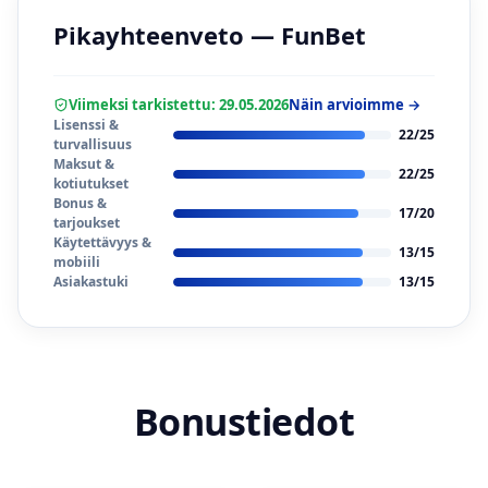
Pikayhteenveto — FunBet
Viimeksi tarkistettu: 29.05.2026
Näin arvioimme →
Lisenssi &
22/25
turvallisuus
Maksut &
22/25
kotiutukset
Bonus &
17/20
tarjoukset
Käytettävyys &
13/15
mobiili
Asiakastuki
13/15
Bonustiedot