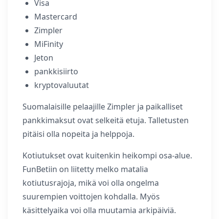
Visa
Mastercard
Zimpler
MiFinity
Jeton
pankkisiirto
kryptovaluutat
Suomalaisille pelaajille Zimpler ja paikalliset
pankkimaksut ovat selkeitä etuja. Talletusten
pitäisi olla nopeita ja helppoja.
Kotiutukset ovat kuitenkin heikompi osa-alue.
FunBetiin on liitetty melko matalia
kotiutusrajoja, mikä voi olla ongelma
suurempien voittojen kohdalla. Myös
käsittelyaika voi olla muutamia arkipäiviä.