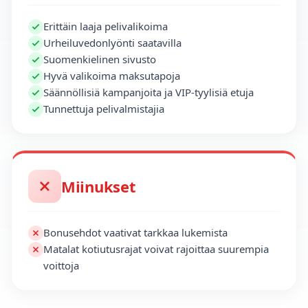
Erittäin laaja pelivalikoima
Urheiluvedonlyönti saatavilla
Suomenkielinen sivusto
Hyvä valikoima maksutapoja
Säännöllisiä kampanjoita ja VIP-tyylisiä etuja
Tunnettuja pelivalmistajia
Miinukset
Bonusehdot vaativat tarkkaa lukemista
Matalat kotiutusrajat voivat rajoittaa suurempia
voittoja