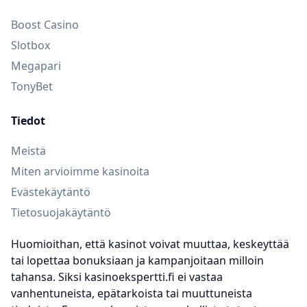
Boost Casino
Slotbox
Megapari
TonyBet
Tiedot
Meistä
Miten arvioimme kasinoita
Evästekäytäntö
Tietosuojakäytäntö
Huomioithan, että kasinot voivat muuttaa, keskeyttää
tai lopettaa bonuksiaan ja kampanjoitaan milloin
tahansa. Siksi kasinoekspertti.fi ei vastaa
vanhentuneista, epätarkoista tai muuttuneista