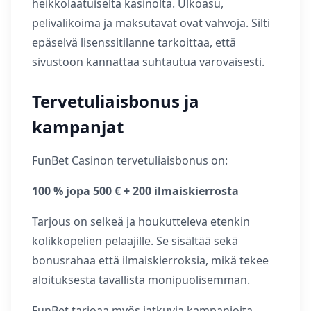
heikkolaatuiselta kasinolta. Ulkoasu,
pelivalikoima ja maksutavat ovat vahvoja. Silti
epäselvä lisenssitilanne tarkoittaa, että
sivustoon kannattaa suhtautua varovaisesti.
Tervetuliaisbonus ja
kampanjat
FunBet Casinon tervetuliaisbonus on:
100 % jopa 500 € + 200 ilmaiskierrosta
Tarjous on selkeä ja houkutteleva etenkin
kolikkopelien pelaajille. Se sisältää sekä
bonusrahaa että ilmaiskierroksia, mikä tekee
aloituksesta tavallista monipuolisemman.
FunBet tarjoaa myös jatkuvia kampanjoita,