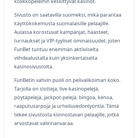
kolikkopeleihin keskittyvät kasinot.
Sivusto on saatavilla suomeksi, mikä parantaa
käyttökokemusta suomalaisille pelaajille.
Aulassa korostuvat kampanjat, haasteet,
turnaukset ja VIP-tyyliset ominaisuudet, joten
FunBet tuntuu enemmän aktiiviselta
viihdealustalta kuin yksinkertaiselta
kasinosivustolta.
FunBetin vahvin puoli on pelivalikoiman koko.
Tarjolla on slotteja, live-kasinopelejä,
pöytäpelejä, jackpot-pelejä, bingoa, kenoa,
raaputusarpoja ja urheiluvedonlyöntiä. Tämä
tekee sivustosta kiinnostavan pelaajille, jotka
arvostavat valinnanvaraa.