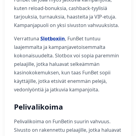
kuten reload-bonuksia, cashback-tyylisiä
tarjouksia, turnauksia, haasteita ja VIP-etuja.
Kampanjapuoli on yksi sivuston vahvuuksista.
Verrattuna
Slotboxiin
, FunBet tuntuu
laajemmalta ja kampanjavetoisemmalta
kokonaisuudelta. Slotbox voi sopia paremmin
pelaajille, jotka haluavat selkeämmän
kasinokokemuksen, kun taas FunBet sopii
käyttäjille, jotka etsivät enemmän pelejä,
vedonlyöntiä ja jatkuvia kampanjoita.
Pelivalikoima
Pelivalikoima on FunBetin suurin vahvuus.
Sivusto on rakennettu pelaajille, jotka haluavat