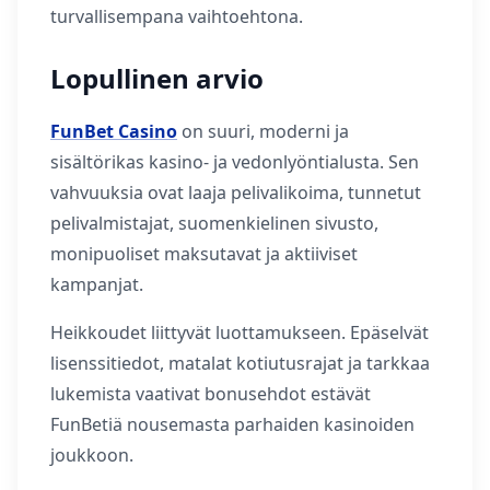
turvallisempana vaihtoehtona.
Lopullinen arvio
FunBet Casino
on suuri, moderni ja
sisältörikas kasino- ja vedonlyöntialusta. Sen
vahvuuksia ovat laaja pelivalikoima, tunnetut
pelivalmistajat, suomenkielinen sivusto,
monipuoliset maksutavat ja aktiiviset
kampanjat.
Heikkoudet liittyvät luottamukseen. Epäselvät
lisenssitiedot, matalat kotiutusrajat ja tarkkaa
lukemista vaativat bonusehdot estävät
FunBetiä nousemasta parhaiden kasinoiden
joukkoon.