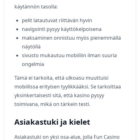
käytännön tasolla:
pelit latautuvat riittävän hyvin
navigointi pysyy käyttökelpoisena
maksaminen onnistuu myös pienemmällä
näytöllä
sivusto mukautuu mobiiliin ilman suuria
ongelmia
Tämä ei tarkoita, että ulkoasu muuttuisi
mobiilissa erityisen tyylikkääksi. Se tarkoittaa
yksinkertaisesti sitä, että kasino pysyy
toimivana, mikä on tärkein testi.
Asiakastuki ja kielet
Asiakastuki on yksi osa-alue, jolla Fun Casino