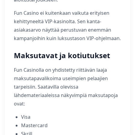
Fun Casino ei kuitenkaan vaikuta erityisen
kehittyneeltä VIP-kasinolta. Sen kanta-
asiakasarvo näyttää perustuvan enemmän
kampanjoihin kuin luksustason VIP-ohjelmaan.
Maksutavat ja kotiutukset
Fun Casinolla on yhdistetty riittävän laaja
maksutapavalikoima useimpien pelaajien
tarpeisiin. Saatavilla olevissa
lähdemateriaaleissa näkyvimpiä maksutapoja
ovat:
Visa
Mastercard
Skrill