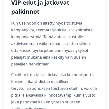
VIP-edut ja jatkuvat
palkinnot
Fun Casinoon on liitetty myös toistuvia
kampanjoita, teematarjouksia ja viikoittaista
kampanjarytmiä. Tämä antaa sivustolle
aktiivisemman vaikutelman ja viittaa siihen,
että kasino pyrkii pitämään myös nykyiset
pelaajat mukana eikä keskity vain uusien
pelaajien hankintaan.
Cashback on tässä tärkeä osa kokonaisuutta.
Kasino, joka yhdistää maltillisen
tervetuliaisbonuksen toistuviin etuihin, voi olla
pitkällä aikavälillä kiinnostavampi kuin sivusto,
joka panostaa kaiken yhteen suureen
aloitustarjoukseen.