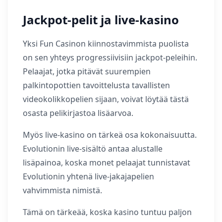
Jackpot-pelit ja live-kasino
Yksi Fun Casinon kiinnostavimmista puolista
on sen yhteys progressiivisiin jackpot-peleihin.
Pelaajat, jotka pitävät suurempien
palkintopottien tavoittelusta tavallisten
videokolikkopelien sijaan, voivat löytää tästä
osasta pelikirjastoa lisäarvoa.
Myös live-kasino on tärkeä osa kokonaisuutta.
Evolutionin live-sisältö antaa alustalle
lisäpainoa, koska monet pelaajat tunnistavat
Evolutionin yhtenä live-jakajapelien
vahvimmista nimistä.
Tämä on tärkeää, koska kasino tuntuu paljon