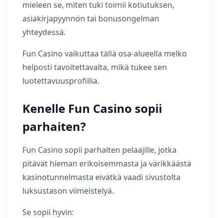
mieleen se, miten tuki toimii kotiutuksen,
asiakirjapyynnön tai bonusongelman
yhteydessä.
Fun Casino vaikuttaa tällä osa-alueella melko
helposti tavoitettavalta, mikä tukee sen
luotettavuusprofiilia.
Kenelle Fun Casino sopii
parhaiten?
Fun Casino sopii parhaiten pelaajille, jotka
pitävät hieman erikoisemmasta ja värikkäästä
kasinotunnelmasta eivätkä vaadi sivustolta
luksustason viimeistelyä.
Se sopii hyvin: