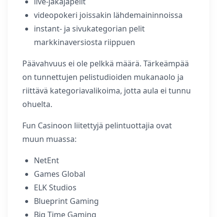
live-jakajapelit
videopokeri joissakin lähdemaininnoissa
instant- ja sivukategorian pelit
markkinaversiosta riippuen
Päävahvuus ei ole pelkkä määrä. Tärkeämpää
on tunnettujen pelistudioiden mukanaolo ja
riittävä kategoriavalikoima, jotta aula ei tunnu
ohuelta.
Fun Casinoon liitettyjä pelintuottajia ovat
muun muassa:
NetEnt
Games Global
ELK Studios
Blueprint Gaming
Big Time Gaming