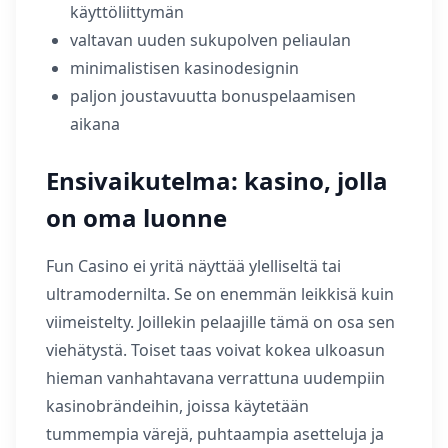
käyttöliittymän
valtavan uuden sukupolven peliaulan
minimalistisen kasinodesignin
paljon joustavuutta bonuspelaamisen
aikana
Ensivaikutelma: kasino, jolla
on oma luonne
Fun Casino ei yritä näyttää ylelliseltä tai
ultramodernilta. Se on enemmän leikkisä kuin
viimeistelty. Joillekin pelaajille tämä on osa sen
viehätystä. Toiset taas voivat kokea ulkoasun
hieman vanhahtavana verrattuna uudempiin
kasinobrändeihin, joissa käytetään
tummempia värejä, puhtaampia asetteluja ja