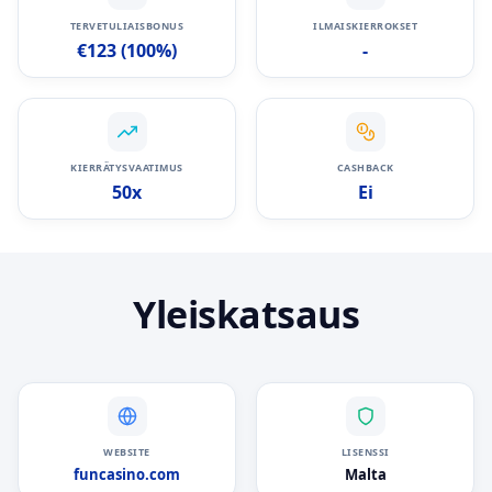
TERVETULIAISBONUS
ILMAISKIERROKSET
€123 (100%)
-
KIERRÄTYSVAATIMUS
CASHBACK
50x
Ei
Yleiskatsaus
WEBSITE
LISENSSI
funcasino.com
Malta