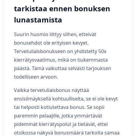
tarkistaa ennen bonuksen
lunastamista
Suurin huomio liittyy siihen, etteivät
bonusehdot ole erityisen kevyet.
Tervetuliaisbonukseen on yhdistetty 50x
kierrätysvaatimus, mikä on tiukemmasta
päästä. Tämä vaikuttaa selvästi tarjouksen
todelliseen arvoon.
Vaikka tervetuliaisbonus näyttää
ensisilmäyksellä kohtuulliselta, se ei ole kevyt
tai helposti kotiutettava bonus. Se sopii
paremmin pelaajille, jotka ymmärtävät
pidemmät kierrätyspolut ja tietävät, ettei
otsikossa näkyvä bonusmäärä tarkoita samaa