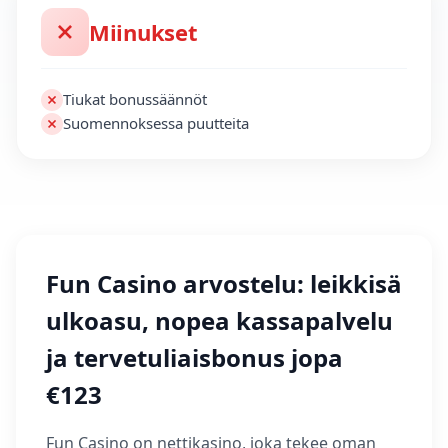
Miinukset
Tiukat bonussäännöt
Suomennoksessa puutteita
Fun Casino arvostelu: leikkisä
ulkoasu, nopea kassapalvelu
ja tervetuliaisbonus jopa
€123
Fun Casino on nettikasino, joka tekee oman