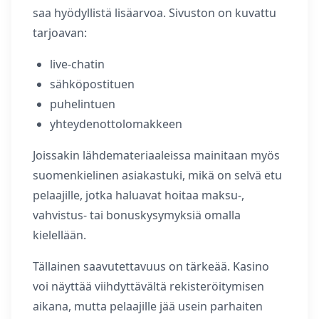
saa hyödyllistä lisäarvoa. Sivuston on kuvattu
tarjoavan:
live-chatin
sähköpostituen
puhelintuen
yhteydenottolomakkeen
Joissakin lähdemateriaaleissa mainitaan myös
suomenkielinen asiakastuki, mikä on selvä etu
pelaajille, jotka haluavat hoitaa maksu-,
vahvistus- tai bonuskysymyksiä omalla
kielellään.
Tällainen saavutettavuus on tärkeää. Kasino
voi näyttää viihdyttävältä rekisteröitymisen
aikana, mutta pelaajille jää usein parhaiten