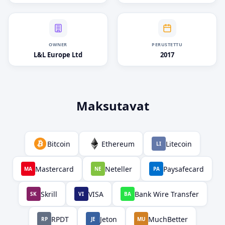
OWNER
PERUSTETTU
L&L Europe Ltd
2017
Maksutavat
Bitcoin
Ethereum
Litecoin
LI
Mastercard
Neteller
Paysafecard
MA
NE
PA
Skrill
VISA
Bank Wire Transfer
SK
VI
BA
RPDT
Jeton
MuchBetter
RP
JE
MU