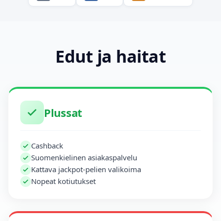
Edut ja haitat
Plussat
Cashback
Suomenkielinen asiakaspalvelu
Kattava jackpot-pelien valikoima
Nopeat kotiutukset