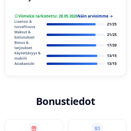
Viimeksi tarkistettu: 28.05.2026
Näin arvioimme →
Lisenssi &
21/25
turvallisuus
Maksut &
21/25
kotiutukset
Bonus &
17/20
tarjoukset
Käytettävyys &
13/15
mobiili
Asiakastuki
13/15
Bonustiedot