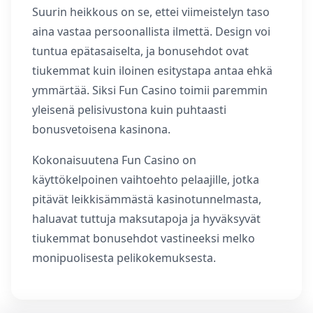
Suurin heikkous on se, ettei viimeistelyn taso
aina vastaa persoonallista ilmettä. Design voi
tuntua epätasaiselta, ja bonusehdot ovat
tiukemmat kuin iloinen esitystapa antaa ehkä
ymmärtää. Siksi Fun Casino toimii paremmin
yleisenä pelisivustona kuin puhtaasti
bonusvetoisena kasinona.
Kokonaisuutena Fun Casino on
käyttökelpoinen vaihtoehto pelaajille, jotka
pitävät leikkisämmästä kasinotunnelmasta,
haluavat tuttuja maksutapoja ja hyväksyvät
tiukemmat bonusehdot vastineeksi melko
monipuolisesta pelikokemuksesta.