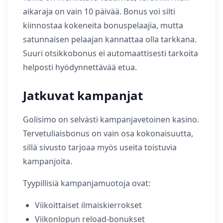
aikaraja on vain 10 päivää. Bonus voi silti
kiinnostaa kokeneita bonuspelaajia, mutta
satunnaisen pelaajan kannattaa olla tarkkana.
Suuri otsikkobonus ei automaattisesti tarkoita
helposti hyödynnettävää etua.
Jatkuvat kampanjat
Golisimo on selvästi kampanjavetoinen kasino.
Tervetuliaisbonus on vain osa kokonaisuutta,
sillä sivusto tarjoaa myös useita toistuvia
kampanjoita.
Tyypillisiä kampanjamuotoja ovat:
Viikoittaiset ilmaiskierrokset
Viikonlopun reload-bonukset