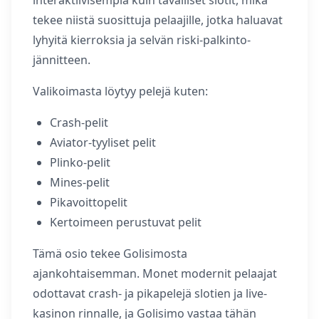
interaktiivisempia kuin tavalliset slotit, mikä
tekee niistä suosittuja pelaajille, jotka haluavat
lyhyitä kierroksia ja selvän riski-palkinto-
jännitteen.
Valikoimasta löytyy pelejä kuten:
Crash-pelit
Aviator-tyyliset pelit
Plinko-pelit
Mines-pelit
Pikavoittopelit
Kertoimeen perustuvat pelit
Tämä osio tekee Golisimosta
ajankohtaisemman. Monet modernit pelaajat
odottavat crash- ja pikapelejä slotien ja live-
kasinon rinnalle, ja Golisimo vastaa tähän