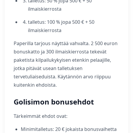
talletus: 50 % jopa 500 € + 50
ilmaiskierrosta
talletus: 100 % jopa 500 € + 50
ilmaiskierrosta
Paperilla tarjous näyttää vahvalta. 2 500 euron
bonuskatto ja 300 ilmaiskierrosta tekevät
paketista kilpailukykyisen etenkin pelaajille,
jotka pitävät usean talletuksen
tervetuliaiseduista. Käytännön arvo riippuu
kuitenkin ehdoista.
Golisimon bonusehdot
Tärkeimmät ehdot ovat:
Minimitalletus: 20 € jokaista bonusvaihetta