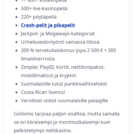
11 800+ kolikkopeliä
500+ live-kasinopeliä
220+ pöytäpeliä
Crash-pelit ja pikapelit
Jackpot- ja Megaways-kategoriat
Urheiluvedonlyönti samassa tilissä
300 % tervetuliaisbonus jopa 2 500 € + 300
ilmaiskierrosta
Zimpler, PlayID, kortit, nettilompakot,
mobiilimaksut ja kryptot
Suomalaisille tutut pankkivaihtoehdot
Costa Rican lisenssi
Verolliset voitot suomalaisille pelaajille
Golisimo tarjoaa paljon sisältöä, mutta samalla
se on kiireisempi ja monimutkaisempi kuin
pelkistetympi nettikasino.