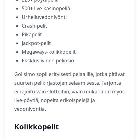
500+ live-kasinopeliä
Urheiluvedonlyönti
Crash-pelit
Pikapelit
Jackpot-pelit
Megaways-kolikkopelit
Eksklusiivinen peliosio
Golisimo sopii erityisesti pelaajille, jotka pitävät
suurten pelikirjastojen selaamisesta. Tarjonta
ei rajoitu vain slotteihin, vaan mukana on myös
live-pöytiä, nopeita erikoispelejä ja
vedonlyöntiä.
Kolikkopelit