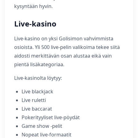
kysyntään hyvin.
Live-kasino
Live-kasino on yksi Golisimon vahvimmista
osioista. Yli 500 live-pelin valikoima tekee siitä
aidosti merkittävän osan alustaa eikä vain
pientä lisäkategoriaa.
Live-kasinolta löytyy:
Live blackjack
Live ruletti
Live baccarat
Pokerityyliset live-pöydät
Game show -pelit
Nopeat live-formaatit