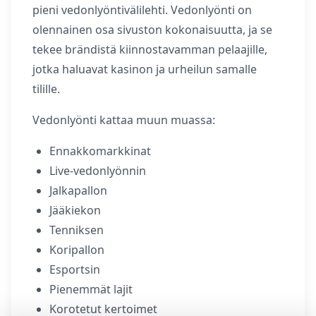
pieni vedonlyöntivälilehti. Vedonlyönti on
olennainen osa sivuston kokonaisuutta, ja se
tekee brändistä kiinnostavamman pelaajille,
jotka haluavat kasinon ja urheilun samalle
tilille.
Vedonlyönti kattaa muun muassa:
Ennakkomarkkinat
Live-vedonlyönnin
Jalkapallon
Jääkiekon
Tenniksen
Koripallon
Esportsin
Pienemmät lajit
Korotetut kertoimet