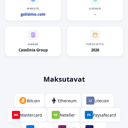
WEBSITE
LISENSSI
golisimo.com
-
OWNER
PERUSTETTU
Casolinia Group
2026
Maksutavat
Bitcoin
Ethereum
Litecoin
LI
Mastercard
Neteller
Paysafecard
MA
NE
PA