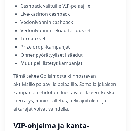
Cashback valituille VIP-pelaajille
Live-kasinon cashback
Vedonlyönnin cashback
Vedonlyönnin reload-tarjoukset
Turnaukset
Prize drop -kampanjat
Onnenpyörätyyliset lisäedut
Muut pelillistetyt kampanjat
Tämä tekee Golisimosta kiinnostavan
aktiivisille palaaville pelaajille. Samalla jokaisen
kampanjan ehdot on luettava erikseen, koska
kierrätys, minimitalletus, pelirajoitukset ja
aikarajat voivat vaihdella.
VIP-ohjelma ja kanta-