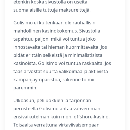
etenkin koska sivustolla on useita
suomalaisille tuttuja maksureittejä.
Golisimo ei kuitenkaan ole rauhallisin
mahdollinen kasinokokemus. Sivustolla
tapahtuu paljon, mikä voi tuntua joko
innostavalta tai hieman kuormittavalta. Jos
pidät erittäin selkeistä ja minimalistisista
kasinoista, Golisimo voi tuntua raskaalta. Jos
taas arvostat suurta valikoimaa ja aktiivista
kampanjaympäristöä, rakenne toimii
paremmin.
Ulkoasun, peliluokkien ja tarjonnan
perusteella Golisimo antaa vahvemman
ensivaikutelman kuin moni offshore-kasino.
Toisaalta verrattuna virtaviivaisempaan