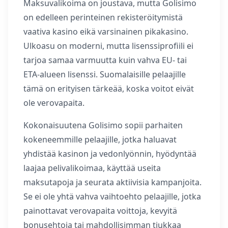
Maksuvalikoima on joustava, mutta Golisimo
on edelleen perinteinen rekisteröitymistä
vaativa kasino eikä varsinainen pikakasino.
Ulkoasu on moderni, mutta lisenssiprofiili ei
tarjoa samaa varmuutta kuin vahva EU- tai
ETA-alueen lisenssi. Suomalaisille pelaajille
tämä on erityisen tärkeää, koska voitot eivät
ole verovapaita.
Kokonaisuutena Golisimo sopii parhaiten
kokeneemmille pelaajille, jotka haluavat
yhdistää kasinon ja vedonlyönnin, hyödyntää
laajaa pelivalikoimaa, käyttää useita
maksutapoja ja seurata aktiivisia kampanjoita.
Se ei ole yhtä vahva vaihtoehto pelaajille, jotka
painottavat verovapaita voittoja, kevyitä
bonusehtoja tai mahdollisimman tiukkaa