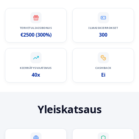
TERVETULIAISBONUS
ILMAISKIERROKSET
€2500 (300%)
300
KIERRÄTYSVAATIMUS
CASHBACK
40x
Ei
Yleiskatsaus