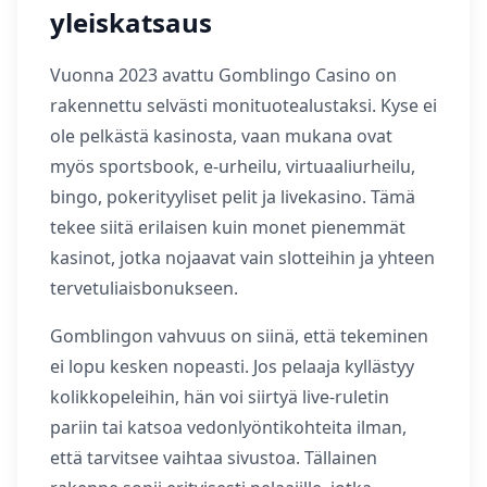
yleiskatsaus
Vuonna 2023 avattu Gomblingo Casino on
rakennettu selvästi monituotealustaksi. Kyse ei
ole pelkästä kasinosta, vaan mukana ovat
myös sportsbook, e-urheilu, virtuaaliurheilu,
bingo, pokerityyliset pelit ja livekasino. Tämä
tekee siitä erilaisen kuin monet pienemmät
kasinot, jotka nojaavat vain slotteihin ja yhteen
tervetuliaisbonukseen.
Gomblingon vahvuus on siinä, että tekeminen
ei lopu kesken nopeasti. Jos pelaaja kyllästyy
kolikkopeleihin, hän voi siirtyä live-ruletin
pariin tai katsoa vedonlyöntikohteita ilman,
että tarvitsee vaihtaa sivustoa. Tällainen