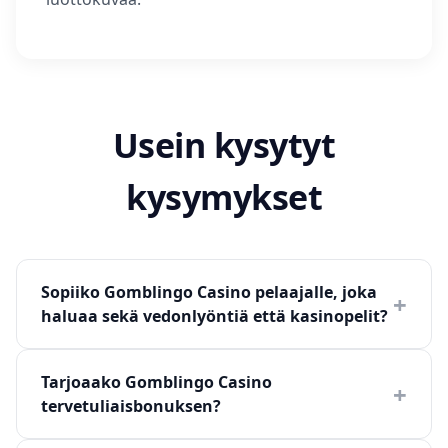
Usein kysytyt
kysymykset
Sopiiko Gomblingo Casino pelaajalle, joka
haluaa sekä vedonlyöntiä että kasinopelit?
Tarjoaako Gomblingo Casino
tervetuliaisbonuksen?