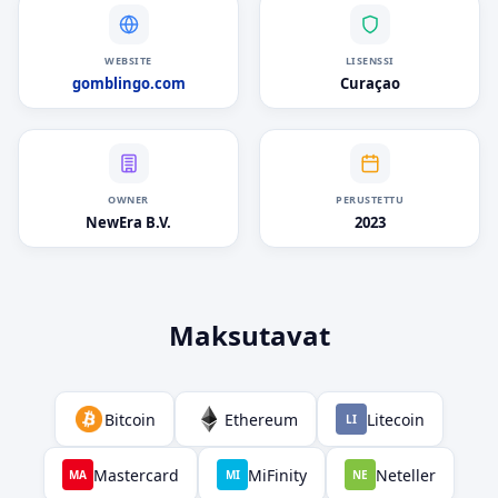
WEBSITE
LISENSSI
gomblingo.com
Curaçao
OWNER
PERUSTETTU
NewEra B.V.
2023
Maksutavat
Bitcoin
Ethereum
Litecoin
LI
Mastercard
MiFinity
Neteller
MA
MI
NE