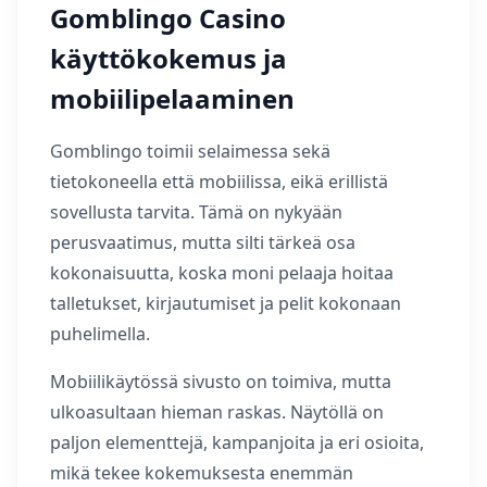
Gomblingo Casino
käyttökokemus ja
mobiilipelaaminen
Gomblingo toimii selaimessa sekä
tietokoneella että mobiilissa, eikä erillistä
sovellusta tarvita. Tämä on nykyään
perusvaatimus, mutta silti tärkeä osa
kokonaisuutta, koska moni pelaaja hoitaa
talletukset, kirjautumiset ja pelit kokonaan
puhelimella.
Mobiilikäytössä sivusto on toimiva, mutta
ulkoasultaan hieman raskas. Näytöllä on
paljon elementtejä, kampanjoita ja eri osioita,
mikä tekee kokemuksesta enemmän