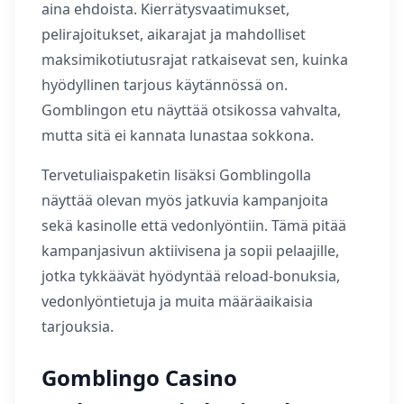
aina ehdoista. Kierrätysvaatimukset,
pelirajoitukset, aikarajat ja mahdolliset
maksimikotiutusrajat ratkaisevat sen, kuinka
hyödyllinen tarjous käytännössä on.
Gomblingon etu näyttää otsikossa vahvalta,
mutta sitä ei kannata lunastaa sokkona.
Tervetuliaispaketin lisäksi Gomblingolla
näyttää olevan myös jatkuvia kampanjoita
sekä kasinolle että vedonlyöntiin. Tämä pitää
kampanjasivun aktiivisena ja sopii pelaajille,
jotka tykkäävät hyödyntää reload-bonuksia,
vedonlyöntietuja ja muita määräaikaisia
tarjouksia.
Gomblingo Casino