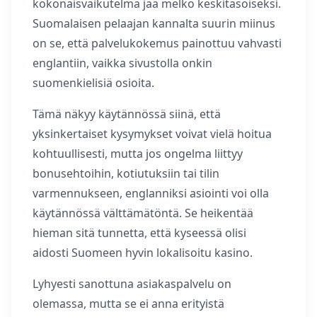
kokonaisvaikutelma jää melko keskitasoiseksi.
Suomalaisen pelaajan kannalta suurin miinus
on se, että palvelukokemus painottuu vahvasti
englantiin, vaikka sivustolla onkin
suomenkielisiä osioita.
Tämä näkyy käytännössä siinä, että
yksinkertaiset kysymykset voivat vielä hoitua
kohtuullisesti, mutta jos ongelma liittyy
bonusehtoihin, kotiutuksiin tai tilin
varmennukseen, englanniksi asiointi voi olla
käytännössä välttämätöntä. Se heikentää
hieman sitä tunnetta, että kyseessä olisi
aidosti Suomeen hyvin lokalisoitu kasino.
Lyhyesti sanottuna asiakaspalvelu on
olemassa, mutta se ei anna erityistä