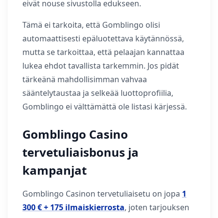
eivät nouse sivustolla edukseen.
Tämä ei tarkoita, että Gomblingo olisi
automaattisesti epäluotettava käytännössä,
mutta se tarkoittaa, että pelaajan kannattaa
lukea ehdot tavallista tarkemmin. Jos pidät
tärkeänä mahdollisimman vahvaa
sääntelytaustaa ja selkeää luottoprofiilia,
Gomblingo ei välttämättä ole listasi kärjessä.
Gomblingo Casino
tervetuliaisbonus ja
kampanjat
Gomblingo Casinon tervetuliaisetu on jopa
1
300 € + 175 ilmaiskierrosta
, joten tarjouksen