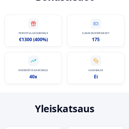
TERVETULIAISBONUS
ILMAISKIERROKSET
€1300 (400%)
175
KIERRÄTYSVAATIMUS
CASHBACK
40x
Ei
Yleiskatsaus