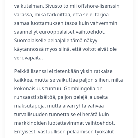
vaikutelman. Sivusto toimii offshore-lisenssin
varassa, mikä tarkoittaa, että se ei tarjoa
samaa luottamuksen tasoa kuin vahvemmin
säännellyt eurooppalaiset vaihtoehdot.
Suomalaiselle pelaajalle tämä näkyy
käytännössä myös siinä, että voitot eivät ole
verovapaita.
Pelkkä lisenssi ei tietenkään yksin ratkaise
kaikkea, mutta se vaikuttaa paljon siihen, miltä
kokonaisuus tuntuu. Gomblingolla on
runsaasti sisältöä, paljon pelejä ja useita
maksutapoja, mutta aivan yhtä vahvaa
turvallisuuden tunnetta se ei herätä kuin
markkinoiden luotettavimmat vaihtoehdot.
Erityisesti vastuullisen pelaamisen työkalut