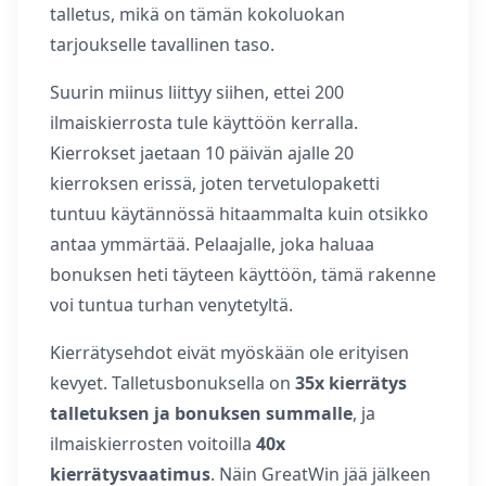
talletus, mikä on tämän kokoluokan
tarjoukselle tavallinen taso.
Suurin miinus liittyy siihen, ettei 200
ilmaiskierrosta tule käyttöön kerralla.
Kierrokset jaetaan 10 päivän ajalle 20
kierroksen erissä, joten tervetulopaketti
tuntuu käytännössä hitaammalta kuin otsikko
antaa ymmärtää. Pelaajalle, joka haluaa
bonuksen heti täyteen käyttöön, tämä rakenne
voi tuntua turhan venytetyltä.
Kierrätysehdot eivät myöskään ole erityisen
kevyet. Talletusbonuksella on
35x kierrätys
talletuksen ja bonuksen summalle
, ja
ilmaiskierrosten voitoilla
40x
kierrätysvaatimus
. Näin GreatWin jää jälkeen