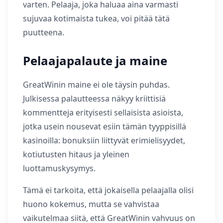
varten. Pelaaja, joka haluaa aina varmasti
sujuvaa kotimaista tukea, voi pitää tätä
puutteena.
Pelaajapalaute ja maine
GreatWinin maine ei ole täysin puhdas.
Julkisessa palautteessa näkyy kriittisiä
kommentteja erityisesti sellaisista asioista,
jotka usein nousevat esiin tämän tyyppisillä
kasinoilla: bonuksiin liittyvät erimielisyydet,
kotiutusten hitaus ja yleinen
luottamuskysymys.
Tämä ei tarkoita, että jokaisella pelaajalla olisi
huono kokemus, mutta se vahvistaa
vaikutelmaa siitä, että GreatWinin vahvuus on