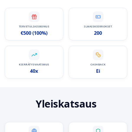
TERVETULIAISBONUS
ILMAISKIERROKSET
€500 (100%)
200
KIERRÄTYSVAATIMUS
CASHBACK
40x
Ei
Yleiskatsaus