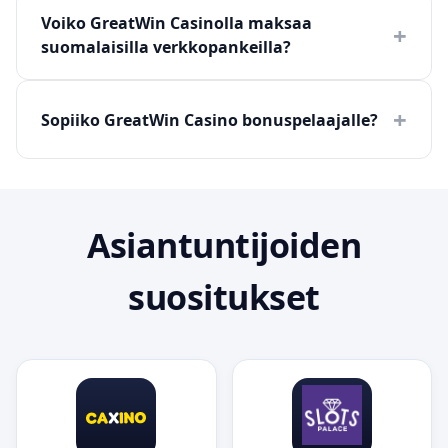
Voiko GreatWin Casinolla maksaa
suomalaisilla verkkopankeilla?
Sopiiko GreatWin Casino bonuspelaajalle?
Asiantuntijoiden
suositukset