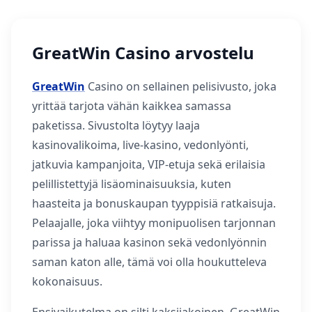
GreatWin Casino arvostelu
GreatWin
Casino on sellainen pelisivusto, joka
yrittää tarjota vähän kaikkea samassa
paketissa. Sivustolta löytyy laaja
kasinovalikoima, live-kasino, vedonlyönti,
jatkuvia kampanjoita, VIP-etuja sekä erilaisia
pelillistettyjä lisäominaisuuksia, kuten
haasteita ja bonuskaupan tyyppisiä ratkaisuja.
Pelaajalle, joka viihtyy monipuolisen tarjonnan
parissa ja haluaa kasinon sekä vedonlyönnin
saman katon alle, tämä voi olla houkutteleva
kokonaisuus.