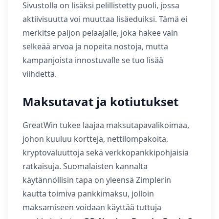
Sivustolla on lisäksi pelillistetty puoli, jossa
aktiivisuutta voi muuttaa lisäeduiksi. Tämä ei
merkitse paljon pelaajalle, joka hakee vain
selkeää arvoa ja nopeita nostoja, mutta
kampanjoista innostuvalle se tuo lisää
viihdettä.
Maksutavat ja kotiutukset
GreatWin tukee laajaa maksutapavalikoimaa,
johon kuuluu kortteja, nettilompakoita,
kryptovaluuttoja sekä verkkopankkipohjaisia
ratkaisuja. Suomalaisten kannalta
käytännöllisin tapa on yleensä Zimplerin
kautta toimiva pankkimaksu, jolloin
maksamiseen voidaan käyttää tuttuja