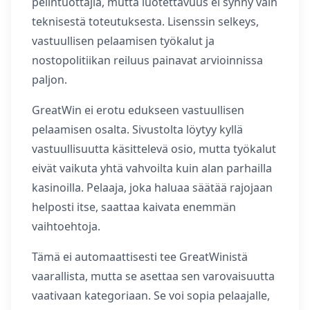
pelintuottajia, mutta luotettavuus ei synny vain
teknisestä toteutuksesta. Lisenssin selkeys,
vastuullisen pelaamisen työkalut ja
nostopolitiikan reiluus painavat arvioinnissa
paljon.
GreatWin ei erotu edukseen vastuullisen
pelaamisen osalta. Sivustolta löytyy kyllä
vastuullisuutta käsittelevä osio, mutta työkalut
eivät vaikuta yhtä vahvoilta kuin alan parhailla
kasinoilla. Pelaaja, joka haluaa säätää rajojaan
helposti itse, saattaa kaivata enemmän
vaihtoehtoja.
Tämä ei automaattisesti tee GreatWinistä
vaarallista, mutta se asettaa sen varovaisuutta
vaativaan kategoriaan. Se voi sopia pelaajalle,