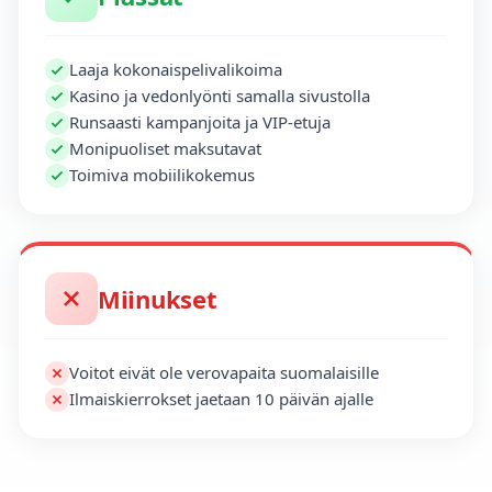
Laaja kokonaispelivalikoima
Kasino ja vedonlyönti samalla sivustolla
Runsaasti kampanjoita ja VIP-etuja
Monipuoliset maksutavat
Toimiva mobiilikokemus
Miinukset
Voitot eivät ole verovapaita suomalaisille
Ilmaiskierrokset jaetaan 10 päivän ajalle