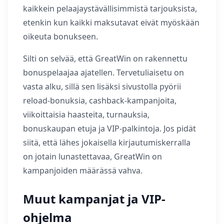
kaikkein pelaajaystävällisimmistä tarjouksista,
etenkin kun kaikki maksutavat eivät myöskään
oikeuta bonukseen.
Silti on selvää, että GreatWin on rakennettu
bonuspelaajaa ajatellen. Tervetuliaisetu on
vasta alku, sillä sen lisäksi sivustolla pyörii
reload-bonuksia, cashback-kampanjoita,
viikoittaisia haasteita, turnauksia,
bonuskaupan etuja ja VIP-palkintoja. Jos pidät
siitä, että lähes jokaisella kirjautumiskerralla
on jotain lunastettavaa, GreatWin on
kampanjoiden määrässä vahva.
Muut kampanjat ja VIP-
ohjelma