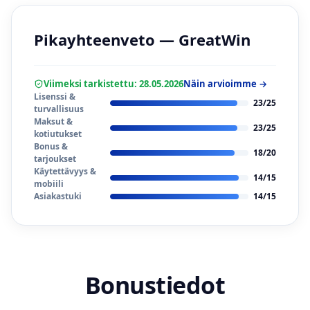
Pikayhteenveto — GreatWin
Viimeksi tarkistettu: 28.05.2026
Näin arvioimme →
Lisenssi &
23/25
turvallisuus
Maksut &
23/25
kotiutukset
Bonus &
18/20
tarjoukset
Käytettävyys &
14/15
mobiili
Asiakastuki
14/15
Bonustiedot