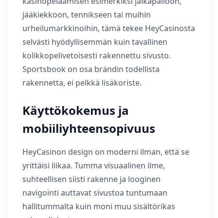
kasinopelaamisen esimerkiksi jalkapalloon,
jääkiekkoon, tennikseen tai muihin
urheilumarkkinoihin, tämä tekee HeyCasinosta
selvästi hyödyllisemmän kuin tavallinen
kolikkopelivetoisesti rakennettu sivusto.
Sportsbook on osa brändin todellista
rakennetta, ei pelkkä lisäkoriste.
Käyttökokemus ja
mobiiliyhteensopivuus
HeyCasinon design on moderni ilman, että se
yrittäisi liikaa. Tumma visuaalinen ilme,
suhteellisen siisti rakenne ja looginen
navigointi auttavat sivustoa tuntumaan
hallitummalta kuin moni muu sisältörikas