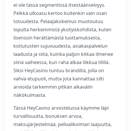
ei ole tässä segmentissä itsestäänselvyys.
Pelkkä ulkoasu kertoo kuitenkin vain osan
totuudesta. Pelaajakokemus muotoutuu
lopulta herkemmistä yksityiskohdista, kuten
lisenssin herättämästä luottamuksesta,
kotiutusten sujuvuudesta, asiakaspalvelun
laadusta ja siitä, kuinka paljon kitkaa ilmenee
siinä vaiheessa, kun raha alkaa liikkua tilillä.
Siksi HeyCasino tuntuu brändiltä, jolla on
vahva etupuoli, mutta jota kannattaa silti
arvioida tarkemmin pitkän aikavälin
näkökulmasta.
Tässä HeyCasino arvostelussa käymme läpi
turvallisuutta, bonuksen arvoa,
maksujärjestelmää, pelivalikoiman laajuutta,