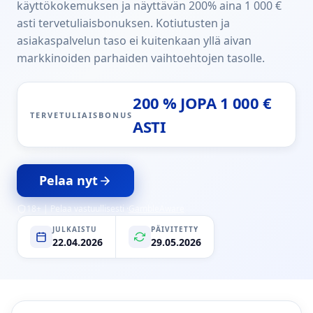
käyttökokemuksen ja näyttävän 200% aina 1 000 €
asti tervetuliaisbonuksen. Kotiutusten ja
asiakaspalvelun taso ei kuitenkaan yllä aivan
markkinoiden parhaiden vaihtoehtojen tasolle.
200 % JOPA 1 000 €
TERVETULIAISBONUS
ASTI
Pelaa nyt
18+ | Pelaa vastuullisesti ·
GambleAware
JULKAISTU
PÄIVITETTY
22.04.2026
29.05.2026