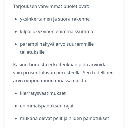
Tarjouksen vahvimmat puolet ovat:
yksinkertainen ja suora rakenne
kilpailukykyinen enimmäissumma
parempi näkyvä arvo suuremmille
talletuksille
Kasino-bonusta ei kuitenkaan pidä arvioida
vain prosenttiluvun perusteella. Sen todellinen
arvo riippuu muun muassa näistä:
kierrätysvaatimukset
enimmäispanoksen rajat
mukana olevat pelit ja niiden painotukset