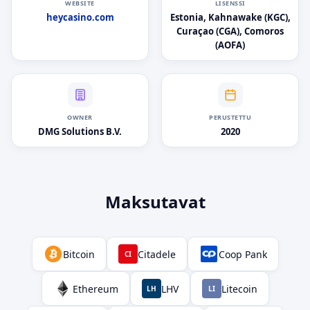
WEBSITE
LISENSSI
heycasino.com
Estonia, Kahnawake (KGC),
Curaçao (CGA), Comoros
(AOFA)
OWNER
PERUSTETTU
DMG Solutions B.V.
2020
Maksutavat
Bitcoin
Citadele
Coop Pank
CI
Ethereum
LHV
Litecoin
LH
LI