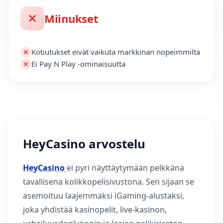
Miinukset
Kotiutukset eivät vaikuta markkinan nopeimmilta
Ei Pay N Play -ominaisuutta
HeyCasino arvostelu
HeyCasino
ei pyri näyttäytymään pelkkänä
tavallisena kolikkopelisivustona. Sen sijaan se
asemoituu laajemmaksi iGaming-alustaksi,
joka yhdistää kasinopelit, live-kasinon,