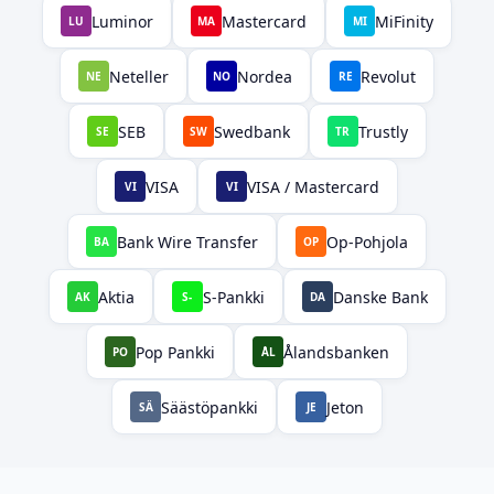
Luminor
Mastercard
MiFinity
LU
MA
MI
Neteller
Nordea
Revolut
NE
NO
RE
SEB
Swedbank
Trustly
SE
SW
TR
VISA
VISA / Mastercard
VI
VI
Bank Wire Transfer
Op-Pohjola
BA
OP
Aktia
S-Pankki
Danske Bank
AK
S-
DA
Pop Pankki
Ålandsbanken
PO
ÅL
Säästöpankki
Jeton
SÄ
JE