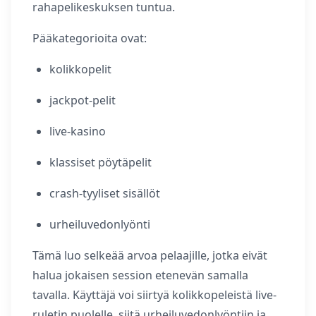
rahapelikeskuksen tuntua.
Pääkategorioita ovat:
kolikkopelit
jackpot-pelit
live-kasino
klassiset pöytäpelit
crash-tyyliset sisällöt
urheiluvedonlyönti
Tämä luo selkeää arvoa pelaajille, jotka eivät
halua jokaisen session etenevän samalla
tavalla. Käyttäjä voi siirtyä kolikkopeleistä live-
ruletin puolelle, siitä urheiluvedonlyöntiin ja