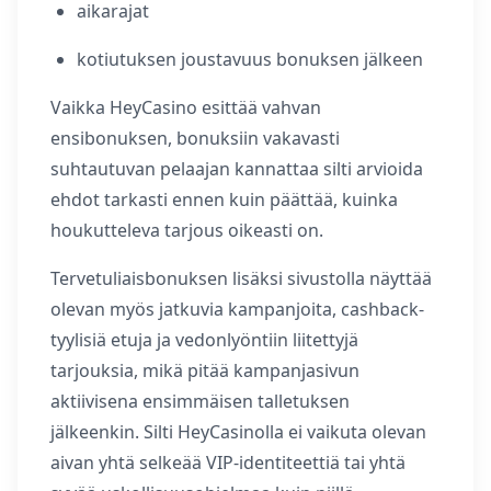
aikarajat
kotiutuksen joustavuus bonuksen jälkeen
Vaikka HeyCasino esittää vahvan
ensibonuksen, bonuksiin vakavasti
suhtautuvan pelaajan kannattaa silti arvioida
ehdot tarkasti ennen kuin päättää, kuinka
houkutteleva tarjous oikeasti on.
Tervetuliaisbonuksen lisäksi sivustolla näyttää
olevan myös jatkuvia kampanjoita, cashback-
tyylisiä etuja ja vedonlyöntiin liitettyjä
tarjouksia, mikä pitää kampanjasivun
aktiivisena ensimmäisen talletuksen
jälkeenkin. Silti HeyCasinolla ei vaikuta olevan
aivan yhtä selkeää VIP-identiteettiä tai yhtä