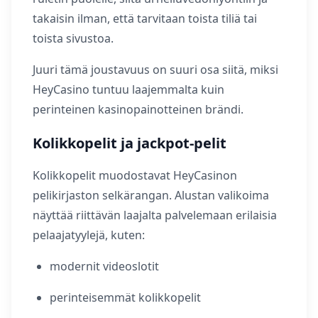
takaisin ilman, että tarvitaan toista tiliä tai
toista sivustoa.
Juuri tämä joustavuus on suuri osa siitä, miksi
HeyCasino tuntuu laajemmalta kuin
perinteinen kasinopainotteinen brändi.
Kolikkopelit ja jackpot-pelit
Kolikkopelit muodostavat HeyCasinon
pelikirjaston selkärangan. Alustan valikoima
näyttää riittävän laajalta palvelemaan erilaisia
pelaajatyylejä, kuten:
modernit videoslotit
perinteisemmät kolikkopelit