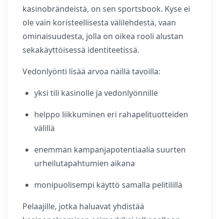
kasinobrändeistä, on sen sportsbook. Kyse ei
ole vain koristeellisesta välilehdestä, vaan
ominaisuudesta, jolla on oikea rooli alustan
sekakäyttöisessä identiteetissä.
Vedonlyönti lisää arvoa näillä tavoilla:
yksi tili kasinolle ja vedonlyönnille
helppo liikkuminen eri rahapelituotteiden
välillä
enemmän kampanjapotentiaalia suurten
urheilutapahtumien aikana
monipuolisempi käyttö samalla pelitilillä
Pelaajille, jotka haluavat yhdistää