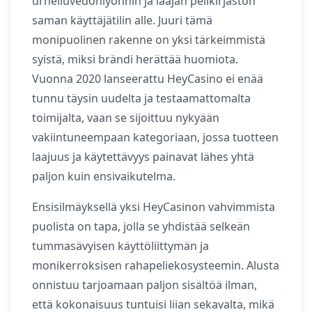
urheiluvedonlyönnin ja laajan pelikirjaston
saman käyttäjätilin alle. Juuri tämä
monipuolinen rakenne on yksi tärkeimmistä
syistä, miksi brändi herättää huomiota.
Vuonna 2020 lanseerattu HeyCasino ei enää
tunnu täysin uudelta ja testaamattomalta
toimijalta, vaan se sijoittuu nykyään
vakiintuneempaan kategoriaan, jossa tuotteen
laajuus ja käytettävyys painavat lähes yhtä
paljon kuin ensivaikutelma.
Ensisilmäyksellä yksi HeyCasinon vahvimmista
puolista on tapa, jolla se yhdistää selkeän
tummasävyisen käyttöliittymän ja
monikerroksisen rahapeliekosysteemin. Alusta
onnistuu tarjoamaan paljon sisältöä ilman,
että kokonaisuus tuntuisi liian sekavalta, mikä