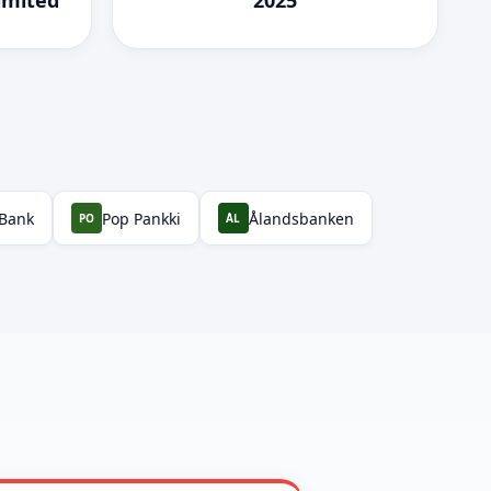
imited
2025
Bank
Pop Pankki
Ålandsbanken
PO
ÅL