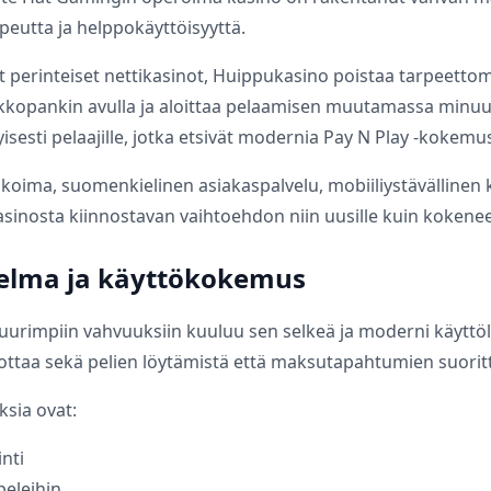
opeutta ja helppokäyttöisyyttä.
 perinteiset nettikasinot, Huippukasino poistaa tarpeettoma
kkopankin avulla ja aloittaa pelaamisen muutamassa minuu
isesti pelaajille, jotka etsivät modernia Pay N Play -kokemu
alikoima, suomenkielinen asiakaspalvelu, mobiiliystävällinen 
sinosta kiinnostavan vaihtoehdon niin uusille kuin kokeneem
telma ja käyttökokemus
urimpiin vahvuuksiin kuuluu sen selkeä ja moderni käyttöli
pottaa sekä pelien löytämistä että maksutapahtumien suorit
ksia ovat:
nti
eleihin