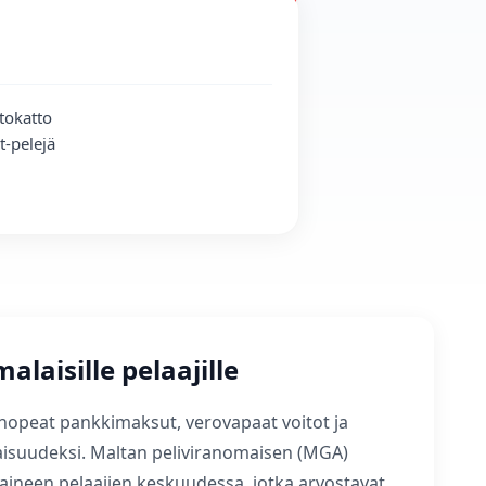
tokatto
t-pelejä
laisille pelaajille
 nopeat pankkimaksut, verovapaat voitot ja
naisuudeksi. Maltan peliviranomaisen (MGA)
ineen pelaajien keskuudessa, jotka arvostavat