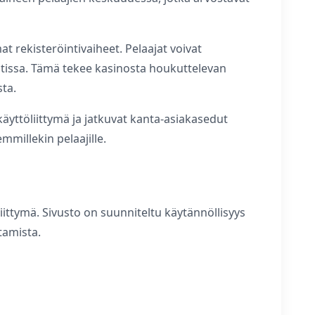
t rekisteröintivaiheet. Pelaajat voivat
tissa. Tämä tekee kasinosta houkuttelevan
sta.
käyttöliittymä ja jatkuvat kanta-asiakasedut
millekin pelaajille.
ittymä. Sivusto on suunniteltu käytännöllisyys
tamista.