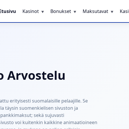
Etusivu
Kasinot
Bonukset
Maksutavat
Kasi
▼
▼
▼
 Arvostelu
u erityisesti suomalaisille pelaajille. Se
 täysin suomenkielisen sivuston ja
opankkimaksut; sekä sujuvasti
sivusto voi kuitenkin kaikkine animaatioineen