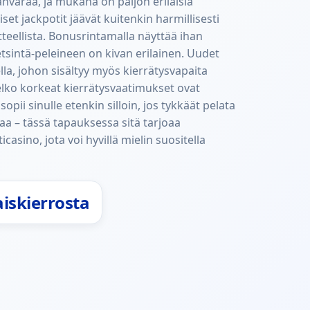
nvaraa, ja mukana on paljon erilaisia
iset jackpotit jäävät kuitenkin harmillisesti
teellista. Bonusrintamalla näyttää ihan
tsintä-peleineen on kivan erilainen. Uudet
la, johon sisältyy myös kierrätysvapaita
elko korkeat kierrätysvaatimukset ovat
ii sinulle etenkin silloin, jos tykkäät pelata
aa – tässä tapauksessa sitä tarjoaa
casino, jota voi hyvillä mielin suositella
iskierrosta