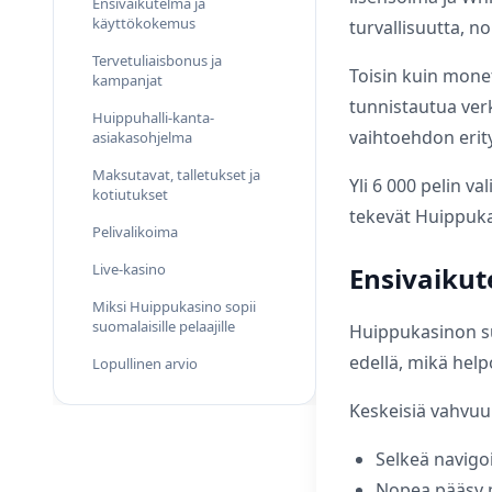
Ensivaikutelma ja
käyttökokemus
turvallisuutta, n
Tervetuliaisbonus ja
Toisin kuin monet
kampanjat
tunnistautua ver
Huippuhalli-kanta-
vaihtoehdon erity
asiakasohjelma
Maksutavat, talletukset ja
Yli 6 000 pelin v
kotiutukset
tekevät Huippuka
Pelivalikoima
Live-kasino
Ensivaiku
Miksi Huippukasino sopii
suomalaisille pelaajille
Huippukasinon su
edellä, mikä hel
Lopullinen arvio
Keskeisiä vahvuu
Selkeä navigoi
Nopea pääsy p