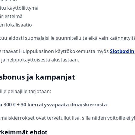
tu käyttöliittymä
ärjestelmä
n lokalisaatio
u aidosti suomalaisille suunnitellulta eikä vain käännetyltä
vertaavat Huippukasinon käyttökokemusta myös
Slotboxiin
ja helppokäyttöisestä alustastaan.
isbonus ja kampanjat
lle pelaajille tarjotaan:
 300 € + 30 kierrätysvapaata ilmaiskierrosta
maiskierrokset ovat tervetullut lisä, sillä niiden voitoille ei
rkeimmät ehdot