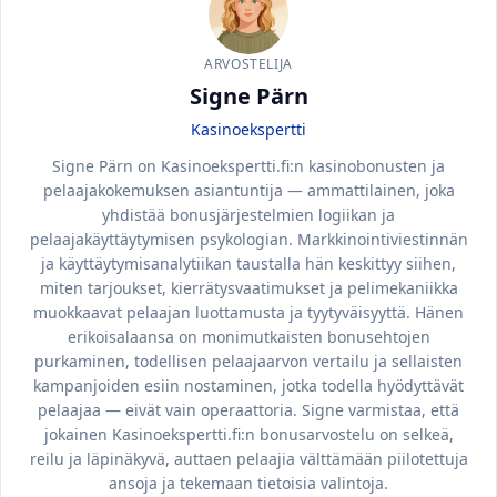
ARVOSTELIJA
Signe Pärn
Kasinoekspertti
Signe Pärn on Kasinoekspertti.fi:n kasinobonusten ja
pelaajakokemuksen asiantuntija — ammattilainen, joka
yhdistää bonusjärjestelmien logiikan ja
pelaajakäyttäytymisen psykologian. Markkinointiviestinnän
ja käyttäytymisanalytiikan taustalla hän keskittyy siihen,
miten tarjoukset, kierrätysvaatimukset ja pelimekaniikka
muokkaavat pelaajan luottamusta ja tyytyväisyyttä. Hänen
erikoisalaansa on monimutkaisten bonusehtojen
purkaminen, todellisen pelaajaarvon vertailu ja sellaisten
kampanjoiden esiin nostaminen, jotka todella hyödyttävät
pelaajaa — eivät vain operaattoria. Signe varmistaa, että
jokainen Kasinoekspertti.fi:n bonusarvostelu on selkeä,
reilu ja läpinäkyvä, auttaen pelaajia välttämään piilotettuja
ansoja ja tekemaan tietoisia valintoja.