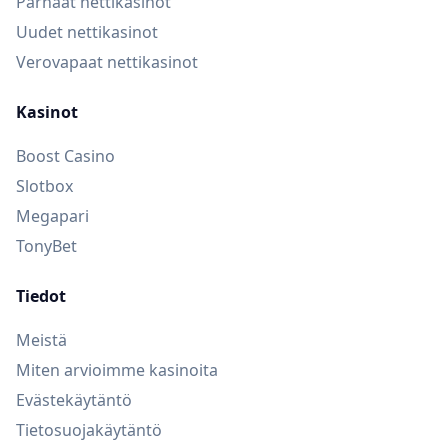
Parhaat nettikasinot
Uudet nettikasinot
Verovapaat nettikasinot
Kasinot
Boost Casino
Slotbox
Megapari
TonyBet
Tiedot
Meistä
Miten arvioimme kasinoita
Evästekäytäntö
Tietosuojakäytäntö