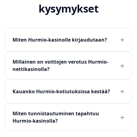
kysymykset
Miten Hurmio-kasinolle kirjaudutaan?
Millainen on voittojen verotus Hurmio-
nettikasinolla?
Kauanko Hurmio-kotiutuksissa kestää?
Miten tunnistautuminen tapahtuu
Hurmio-kasinolla?