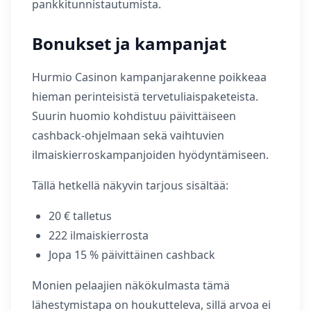
pankkitunnistautumista.
Bonukset ja kampanjat
Hurmio Casinon kampanjarakenne poikkeaa
hieman perinteisistä tervetuliaispaketeista.
Suurin huomio kohdistuu päivittäiseen
cashback-ohjelmaan sekä vaihtuvien
ilmaiskierroskampanjoiden hyödyntämiseen.
Tällä hetkellä näkyvin tarjous sisältää:
20 € talletus
222 ilmaiskierrosta
Jopa 15 % päivittäinen cashback
Monien pelaajien näkökulmasta tämä
lähestymistapa on houkutteleva, sillä arvoa ei