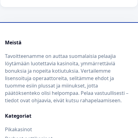
Meistä
Tavoitteenamme on auttaa suomalaisia pelaajia
löytämään luotettavia kasinoita, ymmärrettäviä
bonuksia ja nopeita kotiutuksia. Vertailemme
lisensoituja operaattoreita, selitämme ehdot ja
tuomme esiin plussat ja miinukset, jotta
päätöksenteko olisi helpompaa. Pelaa vastuullisesti –
tiedot ovat ohjaavia, eivät kutsu rahapelaamiseen.
Kategoriat
Pikakasinot