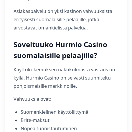
Asiakaspalvelu on yksi kasinon vahvuuksista
erityisesti suomalaisille pelaajille, jotka
arvostavat omankielistä palvelua.
Soveltuuko Hurmio Casino
suomalaisille pelaajille?
Käyttökokemuksen näkökulmasta vastaus on
kyllä. Hurmio Casino on selvästi suunniteltu
pohjoismaisille markkinoille.
Vahvuuksia ovat:
Suomenkielinen käyttöliittymä
Brite-maksut
Nopea tunnistautuminen