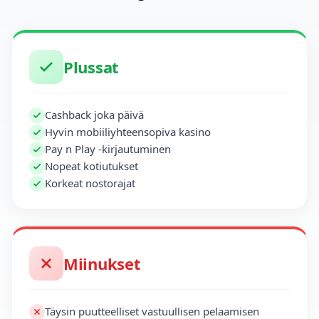
Plussat
Cashback joka päivä
Hyvin mobiiliyhteensopiva kasino
Pay n Play -kirjautuminen
Nopeat kotiutukset
Korkeat nostorajat
Miinukset
Täysin puutteelliset vastuullisen pelaamisen