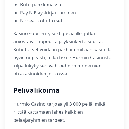
Brite-pankkimaksut
Pay N Play -kirjautuminen
Nopeat kotiutukset
Kasino sopii erityisesti pelaajille, jotka
arvostavat nopeutta ja yksinkertaisuutta.
Kotiutukset voidaan parhaimmillaan käsitellä
hyvin nopeasti, mikä tekee Hurmio Casinosta
kilpailukykyisen vaihtoehdon modernien
pikakasinoiden joukossa.
Pelivalikoima
Hurmio Casino tarjoaa yli 3 000 peliä, mikä
riittää kattamaan lähes kaikkien
pelaajaryhmien tarpeet.