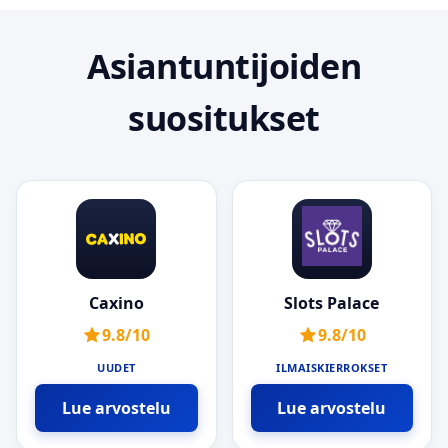
Asiantuntijoiden
suositukset
Caxino
Slots Palace
9.8/10
9.8/10
UUDET
ILMAISKIERROKSET
Lue arvostelu
Lue arvostelu