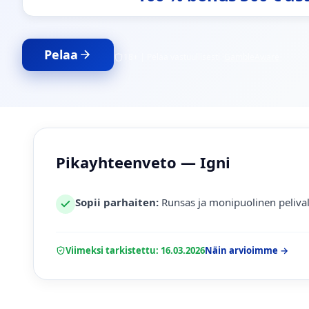
Pelaa
18+ | Pelaa vastuullisesti ·
GambleAware
Pikayhteenveto — Igni
Sopii parhaiten:
Runsas ja monipuolinen peliva
Viimeksi tarkistettu: 16.03.2026
Näin arvioimme →