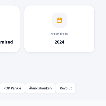
PERUSTETTU
imited
2024
POP Pankki
Ålandsbanken
Revolut