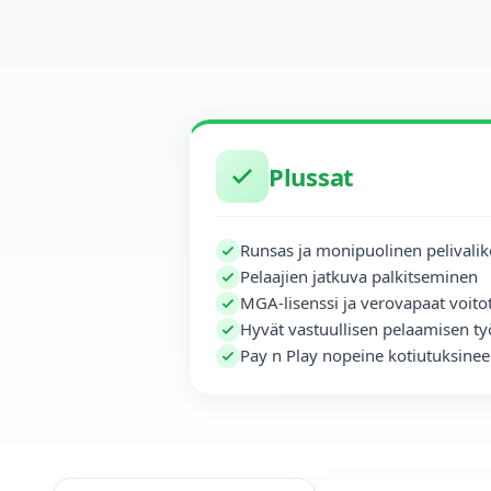
Plussat
Runsas ja monipuolinen pelivali
Pelaajien jatkuva palkitseminen
MGA-lisenssi ja verovapaat voito
Hyvät vastuullisen pelaamisen ty
Pay n Play nopeine kotiutuksine