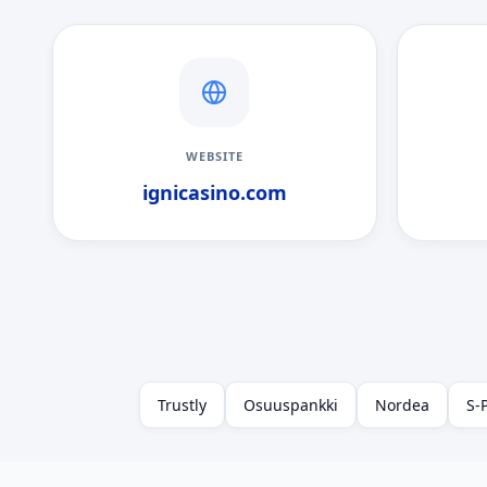
WEBSITE
ignicasino.com
Trustly
Osuuspankki
Nordea
S-