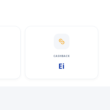
CASHBACK
Ei