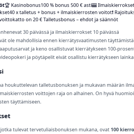
öt
🏆 Kasinobonus100 % bonus 500 € asti🎰 Ilmaiskierrokset
set40 x talletus + bonus + ilmaiskierrosten voitot❗️ Rajoit
voittokatto on 20 € Talletusbonus – ehdot ja säännöt
nhenevat 30 päivässä ja ilmaiskierrokset 10 päivässä
ivät ole mahdollisia ennen kierrätysvaatimusten täyttämistä
raaputusarvat ja keno osallistuvat kierrätykseen 100-prosen
 videopokeri ja pöytäpelit eivät osallistu kierrätykseen laink
si
oaa houkuttelevan talletusbonuksen ja mukavan määrän ilmais
ilmaiskierrosten voittojen raja on alhainen. On hyvä huomioid
sten täyttämiseen.
kset
, jotka tulevat tervetuliaisbonuksen mukana, ovat
100 kierr