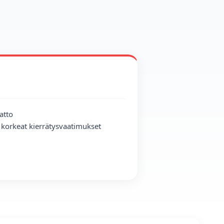
atto
 korkeat kierrätysvaatimukset