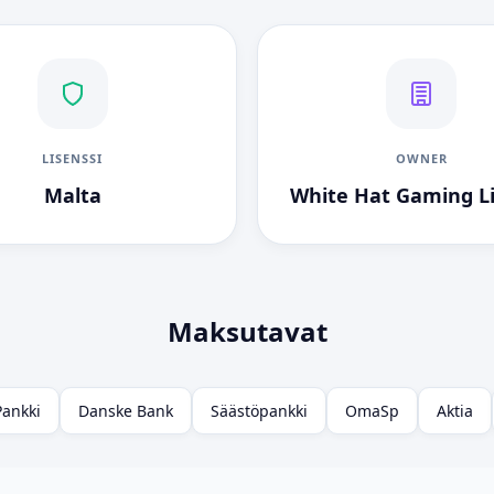
LISENSSI
OWNER
Malta
White Hat Gaming L
Maksutavat
Pankki
Danske Bank
Säästöpankki
OmaSp
Aktia