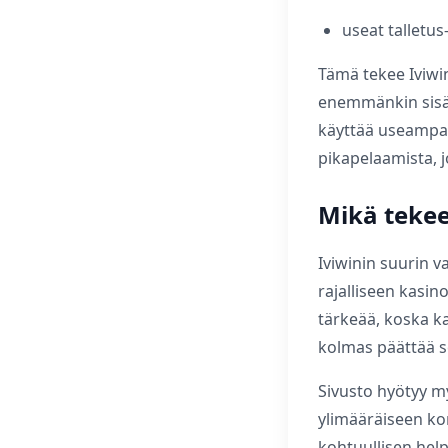
useat talletus
Tämä tekee Iviwin
enemmänkin sisält
käyttää useampaa
pikapelaamista, 
Mikä tekee
Iviwinin suurin v
rajalliseen kasin
tärkeää, koska kai
kolmas päättää se
Sivusto hyötyy my
ylimääräiseen ko
kohtuullisen help