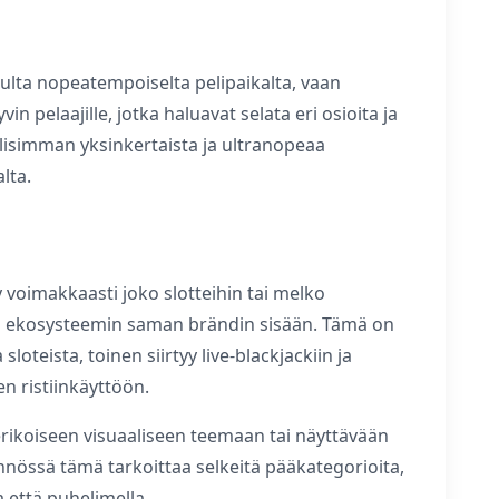
utulta nopeatempoiselta pelipaikalta, vaan
 pelaajille, jotka haluavat selata eri osioita ja
isimman yksinkertaista ja ultranopeaa
lta.
 voimakkaasti joko slotteihin tai melko
yden ekosysteemin saman brändin sisään. Tämä on
sloteista, toinen siirtyy live-blackjackiin ja
en ristiinkäyttöön.
 erikoiseen visuaaliseen teemaan tai näyttävään
nnössä tämä tarkoittaa selkeitä pääkategorioita,
a että puhelimella.