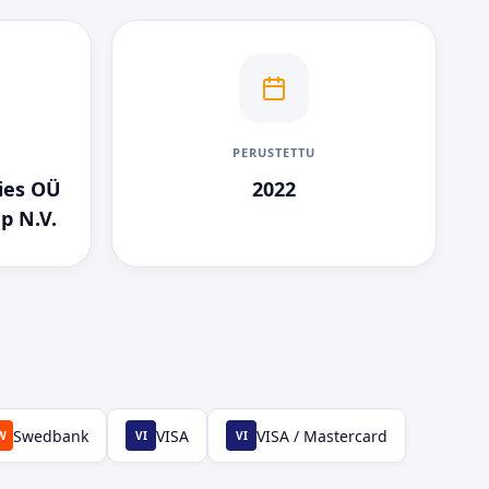
PERUSTETTU
ies OÜ
2022
p N.V.
Swedbank
VISA
VISA / Mastercard
W
VI
VI