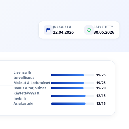
JULKAISTU
PÄIVITETTY
22.04.2026
30.05.2026
Lisenssi &
19/25
turvallisuus
Maksut & kotiutukset
19/25
Bonus & tarjoukset
15/20
Käytettävyys &
12/15
mobiili
Asiakastuki
12/15