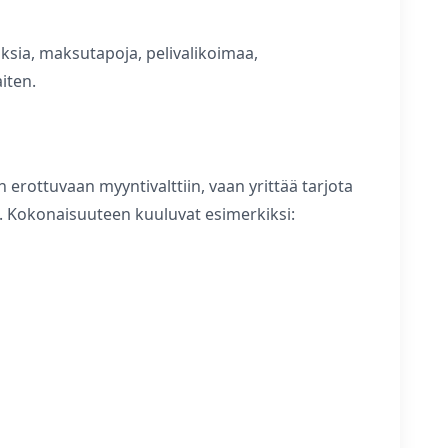
ksia, maksutapoja, pelivalikoimaa,
iten.
 erottuvaan myyntivalttiin, vaan yrittää tarjota
. Kokonaisuuteen kuuluvat esimerkiksi: