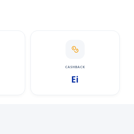
CASHBACK
Ei