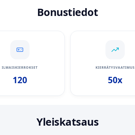
Bonustiedot
ILMAISKIERROKSET
KIERRÄTYSVAATIMUS
120
50x
Yleiskatsaus