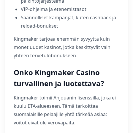
palkintojärjestelmä
VIP-ohjelma ja etenemistasot
Säännölliset kampanjat, kuten cashback ja
reload-bonukset
Kingmaker tarjoaa enemmän syvyyttä kuin
monet uudet kasinot, jotka keskittyvät vain
yhteen tervetulobonukseen.
Onko Kingmaker Casino
turvallinen ja luotettava?
Kingmaker toimii Anjouanin lisenssillä, joka ei
kuulu ETA-alueeseen. Tämä tarkoittaa
suomalaisille pelaajille yhtä tärkeää asiaa:
voitot eivät ole verovapaita.