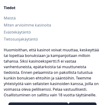
Tiedot
Meistä
Miten arvioimme kasinoita
Evästekäytäntö
Tietosuojakäytäntö
Huomioithan, että kasinot voivat muuttaa, keskeyttää
tai lopettaa bonuksiaan ja kampanjoitaan milloin
tahansa. Siksi kasinoekspertti.fi ei vastaa
vanhentuneista, epätarkoista tai muuttuneista
tiedoista. Ennen pelaamista on pakollista tutustua
kunkin bonuksen ehtoihin ja sääntöihin. Teemme
yhteistyötä vain sellaisten kasinoiden kanssa, joilla on
voimassa oleva pelilisenssi. Pelaa vastuullisesti.
Osallistuminen on sallittu vain 18 vuotta täyttäneille.