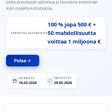
jotka arvostavat vaihtelua ja bonuksia enemmän
kuin nopeita kotiutuksia.
100 % jopa 500 € +
50 mahdollisuutta
TERVETULIAISBONUS
voittaa 1 miljoona €
Pelaa
18+ | Pelaa vastuullisesti ·
GambleAware
JULKAISTU
PÄIVITETTY
16.03.2026
29.05.2026