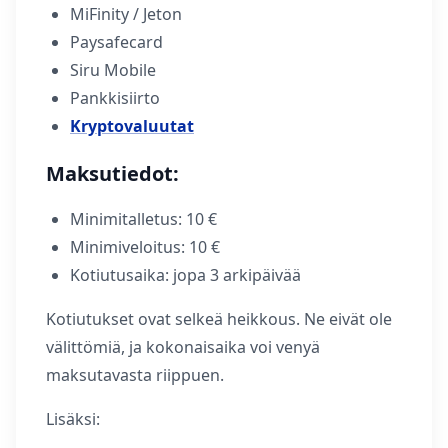
MiFinity / Jeton
Paysafecard
Siru Mobile
Pankkisiirto
Kryptovaluutat
Maksutiedot:
Minimitalletus: 10 €
Minimiveloitus: 10 €
Kotiutusaika: jopa 3 arkipäivää
Kotiutukset ovat selkeä heikkous. Ne eivät ole
välittömiä, ja kokonaisaika voi venyä
maksutavasta riippuen.
Lisäksi: