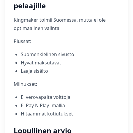
pelaajille
Kingmaker toimii Suomessa, mutta ei ole
optimaalinen valinta.
Plussat:
Suomenkielinen sivusto
Hyvät maksutavat
Laaja sisältö
Miinukset:
Ei verovapaita voittoja
Ei Pay N Play -mallia
Hitaammat kotiutukset
Lopullinen arvio