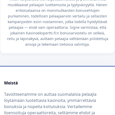
muokkaavat pelaajan luottamusta ja tyytyväisyyttä. Hänen
erikoisalaansa on monimutkaisten bonusehtojen
purkaminen, todellisen pelaajaarvon vertailu ja sellaisten
kampanjoiden esiin nostaminen, jotka todella hyödyttävät
pelaajaa — eivät vain operaattoria. Signe varmistaa, että
jokainen Kasinoekspertti.fi:n bonusarvostelu on selkeä,
reilu ja läpinäkyvä, auttaen pelaajia välttämään piilotettuja
ansoja ja tekemaan tietoisia valintoja.
Meistä
Tavoitteenamme on auttaa suomalaisia pelaajia
löytämään luotettavia kasinoita, ymmärrettäviä
bonuksia ja nopeita kotiutuksia. Vertailemme
lisensoituja operaattoreita, selitämme ehdot ja