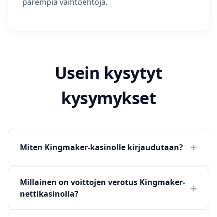
parempia vaihtoehtoja.
Usein kysytyt
kysymykset
Miten Kingmaker-kasinolle kirjaudutaan?
Millainen on voittojen verotus Kingmaker-
nettikasinolla?