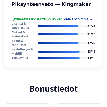
Pikayhteenveto — Kingmaker
Viimeksi tarkistettu: 29.05.2026
Näin arvioimme →
Lisenssi &
21/25
turvallisuus
Maksut &
21/25
kotiutukset
Bonus &
17/20
tarjoukset
Käytettävyys &
13/15
mobiili
Asiakastuki
13/15
Bonustiedot