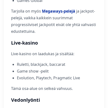
Games Global
Tarjolla on myös
Megaways-pelejä
ja jackpot-
pelejä, vaikka kaikkein suurimmat
progressiiviset jackpotit eivät ole yhtä vahvasti
edustettuina.
Live-kasino
Live-kasino on laadukas ja sisältää:
Ruletti, blackjack, baccarat
Game show -pelit
Evolution, Playtech, Pragmatic Live
Tämä osa-alue on selkeä vahvuus.
Vedonlyönti