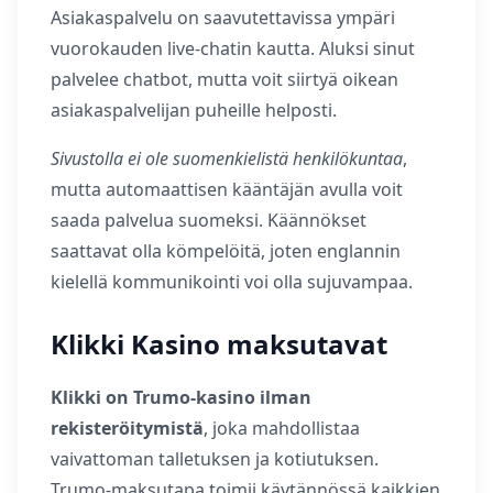
Asiakaspalvelu on saavutettavissa ympäri
vuorokauden live-chatin kautta. Aluksi sinut
palvelee chatbot, mutta voit siirtyä oikean
asiakaspalvelijan puheille helposti.
Sivustolla ei ole suomenkielistä henkilökuntaa
,
mutta automaattisen kääntäjän avulla voit
saada palvelua suomeksi. Käännökset
saattavat olla kömpelöitä, joten englannin
kielellä kommunikointi voi olla sujuvampaa.
Klikki Kasino maksutavat
Klikki on Trumo-kasino ilman
rekisteröitymistä
, joka mahdollistaa
vaivattoman talletuksen ja kotiutuksen.
Trumo-maksutapa toimii käytännössä kaikkien