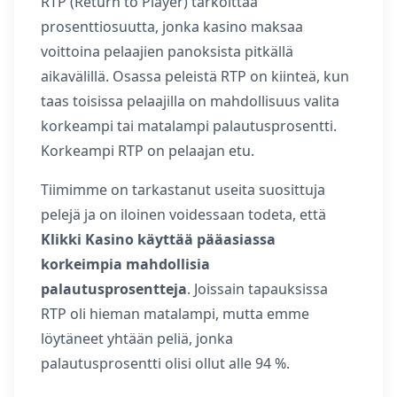
RTP (Return to Player) tarkoittaa
prosenttiosuutta, jonka kasino maksaa
voittoina pelaajien panoksista pitkällä
aikavälillä. Osassa peleistä RTP on kiinteä, kun
taas toisissa pelaajilla on mahdollisuus valita
korkeampi tai matalampi palautusprosentti.
Korkeampi RTP on pelaajan etu.
Tiimimme on tarkastanut useita suosittuja
pelejä ja on iloinen voidessaan todeta, että
Klikki Kasino käyttää pääasiassa
korkeimpia mahdollisia
palautusprosentteja
. Joissain tapauksissa
RTP oli hieman matalampi, mutta emme
löytäneet yhtään peliä, jonka
palautusprosentti olisi ollut alle 94 %.