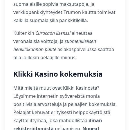
suomalaisille sopivia maksutapoja, ja
verkkopankkiyhteydet Trumon kautta toimivat
kaikilla suomalaisilla pankkitileillä.
Kuitenkin
Curacaon lisenssi
aiheuttaa
veronalaisia voittoja, ja
suomenkielisen
henkilökunnan puute
asiakaspalvelussa saattaa
olla joillekin pelaajille miinus.
Klikki Kasino kokemuksia
Mitä mieltä muut ovat Klikki Kasinosta?
Löysimme internetin syövereistä monia
positiivisia arvosteluja ja pelaajien kokemuksia.
Pelaajat kehuvat erityisesti helppokäyttöistä
käyttöliittymää, joka mahdollistaa
ilman
rekisteröitymistä
pelaamisen.
Nopeat