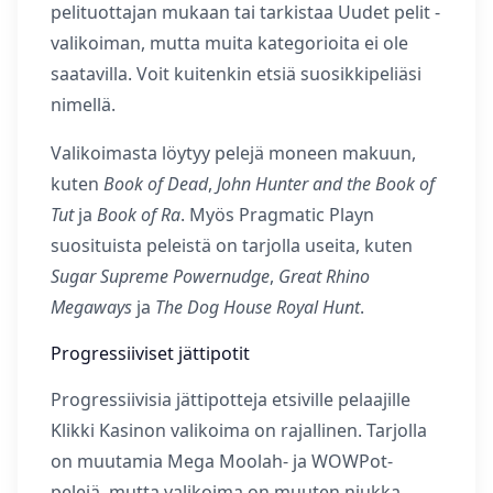
pelituottajan mukaan tai tarkistaa Uudet pelit -
valikoiman, mutta muita kategorioita ei ole
saatavilla. Voit kuitenkin etsiä suosikkipeliäsi
nimellä.
Valikoimasta löytyy pelejä moneen makuun,
kuten
Book of Dead
,
John Hunter and the Book of
Tut
ja
Book of Ra
. Myös Pragmatic Playn
suosituista peleistä on tarjolla useita, kuten
Sugar Supreme Powernudge
,
Great Rhino
Megaways
ja
The Dog House Royal Hunt
.
Progressiiviset jättipotit
Progressiivisia jättipotteja etsiville pelaajille
Klikki Kasinon valikoima on rajallinen. Tarjolla
on muutamia Mega Moolah- ja WOWPot-
pelejä, mutta valikoima on muuten niukka.