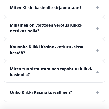
Miten Klikki-kasinolle kirjaudutaan?
Millainen on voittojen verotus Klikki-
nettikasinolla?
Kauanko Klikki Kasino -kotiutuksissa
kestää?
Miten tunnistautuminen tapahtuu Klikki-
kasinolla?
Onko Klikki Kasino turvallinen?