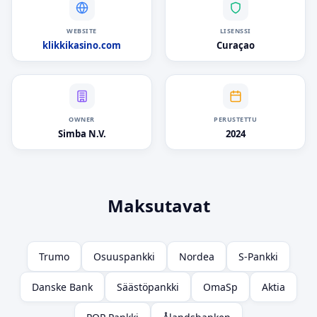
WEBSITE
LISENSSI
klikkikasino.com
Curaçao
OWNER
PERUSTETTU
Simba N.V.
2024
Maksutavat
Trumo
Osuuspankki
Nordea
S-Pankki
Danske Bank
Säästöpankki
OmaSp
Aktia