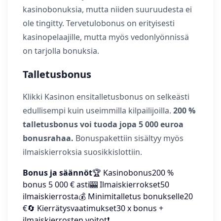
kasinobonuksia, mutta niiden suuruudesta ei
ole tingitty. Tervetulobonus on erityisesti
kasinopelaajille, mutta myös vedonlyönnissä
on tarjolla bonuksia.
Talletusbonus
Klikki Kasinon ensitalletusbonus on selkeästi
edullisempi kuin useimmilla kilpailijoilla.
200 %
talletusbonus voi tuoda jopa 5 000 euroa
bonusrahaa.
Bonuspakettiin sisältyy myös
ilmaiskierroksia suosikkislottiin.
Bonus ja säännöt
🏆 Kasinobonus200 %
bonus 5 000 € asti🎰 Ilmaiskierrokset50
ilmaiskierrosta💰 Minimitalletus bonukselle20
€🔄 Kierrätysvaatimukset30 x bonus +
ilmaiskierrosten voitot❗️