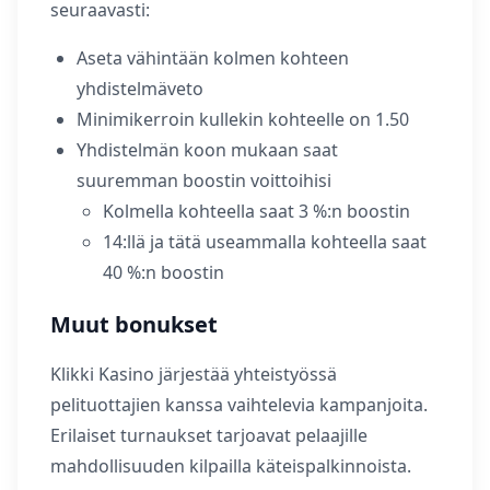
seuraavasti:
Aseta vähintään kolmen kohteen
yhdistelmäveto
Minimikerroin kullekin kohteelle on 1.50
Yhdistelmän koon mukaan saat
suuremman boostin voittoihisi
Kolmella kohteella saat 3 %:n boostin
14:llä ja tätä useammalla kohteella saat
40 %:n boostin
Muut bonukset
Klikki Kasino järjestää yhteistyössä
pelituottajien kanssa vaihtelevia kampanjoita.
Erilaiset turnaukset tarjoavat pelaajille
mahdollisuuden kilpailla käteispalkinnoista.