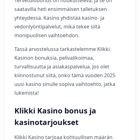
Tervetulobonus on houkutteleva, ja se on
saatavilla heti ensimmäisen talletuksen
yhteydessä. Kasino yhdistää kasino- ja
vedonlyöntipalvelut, mikä tekee siitä
monipuolisen vaihtoehdon.
Tässä arvostelussa tarkastelemme Klikki
Kasinon bonuksia, pelivalikoimaa,
turvallisuutta ja asiakaspalvelua. Jos olet
kiinnostunut siitä, onko tämä vuoden 2025
uusi kasino sinulle sopiva vaihtoehto, jatka
lukemista!
Klikki Kasino bonus ja
kasinotarjoukset
Klikki Kasino tarjoaa kohtuullisen määrän