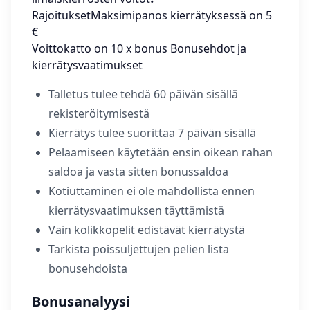
RajoituksetMaksimipanos kierrätyksessä on 5
€
Voittokatto on 10 x bonus Bonusehdot ja
kierrätysvaatimukset
Talletus tulee tehdä 60 päivän sisällä
rekisteröitymisestä
Kierrätys tulee suorittaa 7 päivän sisällä
Pelaamiseen käytetään ensin oikean rahan
saldoa ja vasta sitten bonussaldoa
Kotiuttaminen ei ole mahdollista ennen
kierrätysvaatimuksen täyttämistä
Vain kolikkopelit edistävät kierrätystä
Tarkista poissuljettujen pelien lista
bonusehdoista
Bonusanalyysi