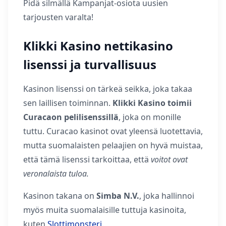
Pidä silmällä Kampanjat-osiota uusien
tarjousten varalta!
Klikki Kasino nettikasino
lisenssi ja turvallisuus
Kasinon lisenssi on tärkeä seikka, joka takaa
sen laillisen toiminnan.
Klikki Kasino toimii
Curacaon pelilisenssillä
, joka on monille
tuttu. Curacao kasinot ovat yleensä luotettavia,
mutta suomalaisten pelaajien on hyvä muistaa,
että tämä lisenssi tarkoittaa, että
voitot ovat
veronalaista tuloa.
Kasinon takana on
Simba N.V.
, joka hallinnoi
myös muita suomalaisille tuttuja kasinoita,
kuten
Slottimonsteri
.