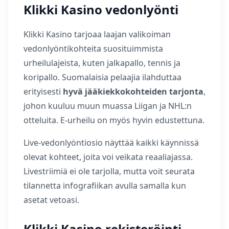
Klikki Kasino vedonlyönti
Klikki Kasino tarjoaa laajan valikoiman
vedonlyöntikohteita suosituimmista
urheilulajeista, kuten jalkapallo, tennis ja
koripallo. Suomalaisia pelaajia ilahduttaa
erityisesti
hyvä jääkiekkokohteiden tarjonta
,
johon kuuluu muun muassa Liigan ja NHL:n
otteluita. E-urheilu on myös hyvin edustettuna.
Live-vedonlyöntiosio näyttää kaikki käynnissä
olevat kohteet, joita voi veikata reaaliajassa.
Livestriimiä ei ole tarjolla, mutta voit seurata
tilannetta infografiikan avulla samalla kun
asetat vetoasi.
Klikki Kasino rekisteröinti