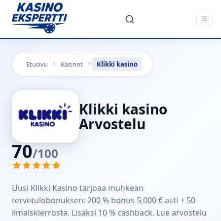
☰
Etusivu
Kasinot
Klikki kasino
Klikki kasino
Arvostelu
70
/100
Uusi Klikki Kasino tarjoaa muhkean
tervetulobonuksen: 200 % bonus 5 000 € asti + 50
ilmaiskierrosta. Lisäksi 10 % cashback. Lue arvostelu