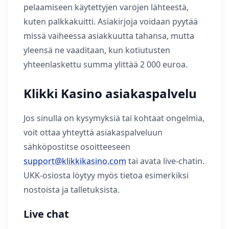
pelaamiseen käytettyjen varojen lähteestä,
kuten palkkakuitti. Asiakirjoja voidaan pyytää
missä vaiheessa asiakkuutta tahansa, mutta
yleensä ne vaaditaan, kun kotiutusten
yhteenlaskettu summa ylittää 2 000 euroa.
Klikki Kasino asiakaspalvelu
Jos sinulla on kysymyksiä tai kohtaat ongelmia,
voit ottaa yhteyttä asiakaspalveluun
sähköpostitse osoitteeseen
support@klikkikasino.com
tai avata live-chatin.
UKK-osiosta löytyy myös tietoa esimerkiksi
nostoista ja talletuksista.
Live chat