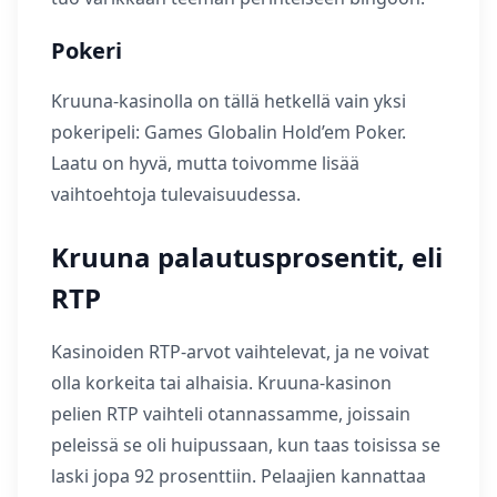
Pokeri
Kruuna-kasinolla on tällä hetkellä vain yksi
pokeripeli: Games Globalin Hold’em Poker.
Laatu on hyvä, mutta toivomme lisää
vaihtoehtoja tulevaisuudessa.
Kruuna palautusprosentit, eli
RTP
Kasinoiden RTP-arvot vaihtelevat, ja ne voivat
olla korkeita tai alhaisia. Kruuna-kasinon
pelien RTP vaihteli otannassamme, joissain
peleissä se oli huipussaan, kun taas toisissa se
laski jopa 92 prosenttiin. Pelaajien kannattaa