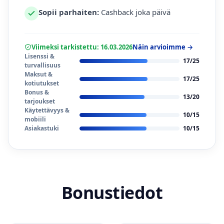
Sopii parhaiten:
Cashback joka päivä
Viimeksi tarkistettu: 16.03.2026
Näin arvioimme →
Lisenssi &
17/25
turvallisuus
Maksut &
17/25
kotiutukset
Bonus &
13/20
tarjoukset
Käytettävyys &
10/15
mobiili
Asiakastuki
10/15
Bonustiedot