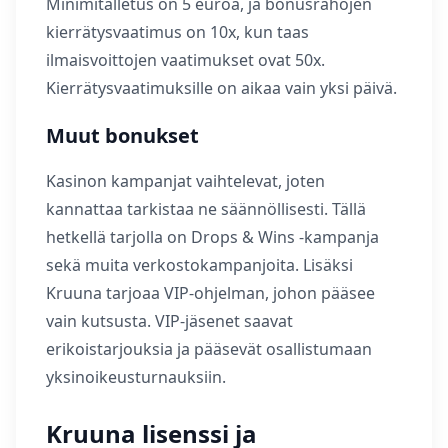
Minimitalletus on 5 euroa, ja bonusrahojen
kierrätysvaatimus on 10x, kun taas
ilmaisvoittojen vaatimukset ovat 50x.
Kierrätysvaatimuksille on aikaa vain yksi päivä.
Muut bonukset
Kasinon kampanjat vaihtelevat, joten
kannattaa tarkistaa ne säännöllisesti. Tällä
hetkellä tarjolla on Drops & Wins -kampanja
sekä muita verkostokampanjoita. Lisäksi
Kruuna tarjoaa VIP-ohjelman, johon pääsee
vain kutsusta. VIP-jäsenet saavat
erikoistarjouksia ja pääsevät osallistumaan
yksinoikeusturnauksiin.
Kruuna lisenssi ja