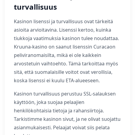
turvallisuus
Kasinon lisenssi ja turvallisuus ovat tärkeitä
asioita arvioitavina. Lisenssi kertoo, kuinka
tiukkoja vaatimuksia kasinon tulee noudattaa.
Kruuna-kasino on saanut lisenssin Curacaon
peliviranomaisilta, mikä ei ole kaikkein
arvostetuin vaihtoehto. Tämä tarkoittaa myös
sitä, että suomalaisille voitot ovat verollisia,
koska lisenssi ei kuulu ETA-alueeseen.
Kasinon turvallisuus perustuu SSL-salauksen
käyttöön, joka suojaa pelaajien
henkilökohtaisia tietoja ja rahansiirtoja.
Tarkistimme kasinon sivut, ja ne olivat suojattu
asianmukaisesti. Pelaajat voivat siis pelata