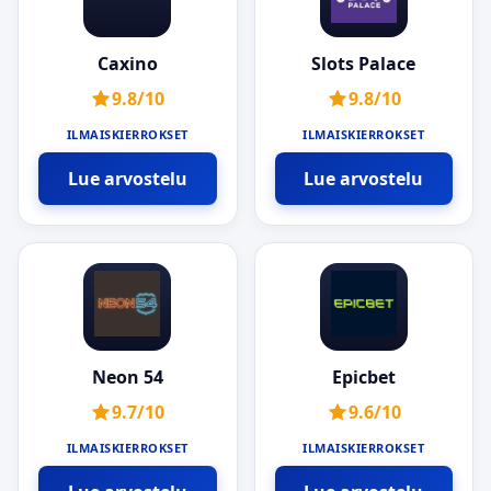
Caxino
Slots Palace
9.8/10
9.8/10
ILMAISKIERROKSET
ILMAISKIERROKSET
Lue arvostelu
Lue arvostelu
Neon 54
Epicbet
9.7/10
9.6/10
ILMAISKIERROKSET
ILMAISKIERROKSET