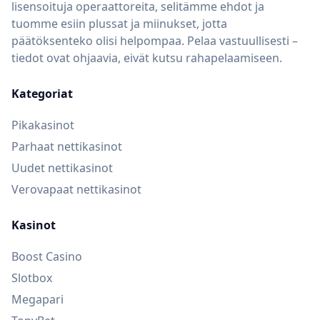
lisensoituja operaattoreita, selitämme ehdot ja
tuomme esiin plussat ja miinukset, jotta
päätöksenteko olisi helpompaa. Pelaa vastuullisesti –
tiedot ovat ohjaavia, eivät kutsu rahapelaamiseen.
Kategoriat
Pikakasinot
Parhaat nettikasinot
Uudet nettikasinot
Verovapaat nettikasinot
Kasinot
Boost Casino
Slotbox
Megapari