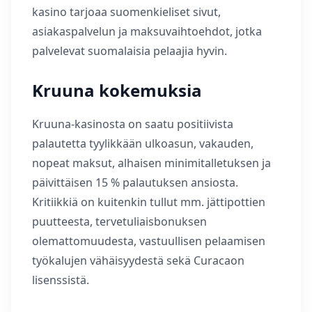
kasino tarjoaa suomenkieliset sivut,
asiakaspalvelun ja maksuvaihtoehdot, jotka
palvelevat suomalaisia pelaajia hyvin.
Kruuna kokemuksia
Kruuna-kasinosta on saatu positiivista
palautetta tyylikkään ulkoasun, vakauden,
nopeat maksut, alhaisen minimitalletuksen ja
päivittäisen 15 % palautuksen ansiosta.
Kritiikkiä on kuitenkin tullut mm. jättipottien
puutteesta, tervetuliaisbonuksen
olemattomuudesta, vastuullisen pelaamisen
työkalujen vähäisyydestä sekä Curacaon
lisenssistä.