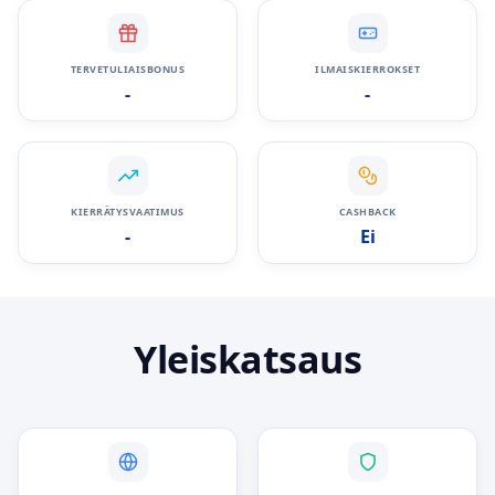
TERVETULIAISBONUS
ILMAISKIERROKSET
-
-
KIERRÄTYSVAATIMUS
CASHBACK
-
Ei
Yleiskatsaus