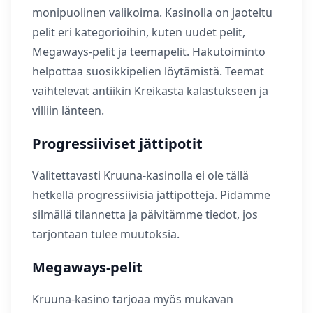
monipuolinen valikoima. Kasinolla on jaoteltu
pelit eri kategorioihin, kuten uudet pelit,
Megaways-pelit ja teemapelit. Hakutoiminto
helpottaa suosikkipelien löytämistä. Teemat
vaihtelevat antiikin Kreikasta kalastukseen ja
villiin länteen.
Progressiiviset jättipotit
Valitettavasti Kruuna-kasinolla ei ole tällä
hetkellä progressiivisia jättipotteja. Pidämme
silmällä tilannetta ja päivitämme tiedot, jos
tarjontaan tulee muutoksia.
Megaways-pelit
Kruuna-kasino tarjoaa myös mukavan