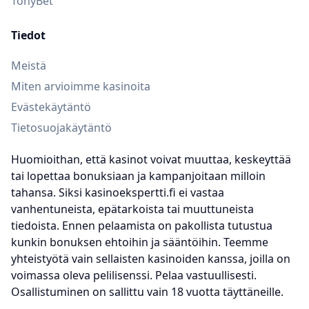
TonyBet
Tiedot
Meistä
Miten arvioimme kasinoita
Evästekäytäntö
Tietosuojakäytäntö
Huomioithan, että kasinot voivat muuttaa, keskeyttää
tai lopettaa bonuksiaan ja kampanjoitaan milloin
tahansa. Siksi kasinoekspertti.fi ei vastaa
vanhentuneista, epätarkoista tai muuttuneista
tiedoista. Ennen pelaamista on pakollista tutustua
kunkin bonuksen ehtoihin ja sääntöihin. Teemme
yhteistyötä vain sellaisten kasinoiden kanssa, joilla on
voimassa oleva pelilisenssi. Pelaa vastuullisesti.
Osallistuminen on sallittu vain 18 vuotta täyttäneille.