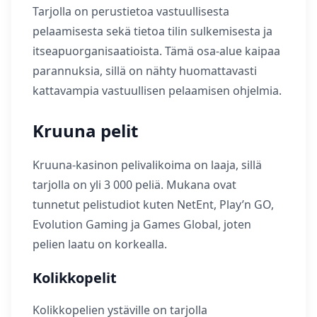
Tarjolla on perustietoa vastuullisesta
pelaamisesta sekä tietoa tilin sulkemisesta ja
itseapuorganisaatioista. Tämä osa-alue kaipaa
parannuksia, sillä on nähty huomattavasti
kattavampia vastuullisen pelaamisen ohjelmia.
Kruuna pelit
Kruuna-kasinon pelivalikoima on laaja, sillä
tarjolla on yli 3 000 peliä. Mukana ovat
tunnetut pelistudiot kuten NetEnt, Play’n GO,
Evolution Gaming ja Games Global, joten
pelien laatu on korkealla.
Kolikkopelit
Kolikkopelien ystäville on tarjolla