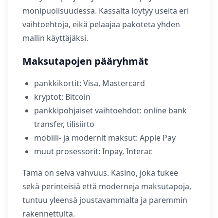
monipuolisuudessa. Kassalta löytyy useita eri
vaihtoehtoja, eikä pelaajaa pakoteta yhden
mallin käyttäjäksi.
Maksutapojen pääryhmät
pankkikortit: Visa, Mastercard
kryptot: Bitcoin
pankkipohjaiset vaihtoehdot: online bank
transfer, tilisiirto
mobiili- ja modernit maksut: Apple Pay
muut prosessorit: Inpay, Interac
Tämä on selvä vahvuus. Kasino, joka tukee
sekä perinteisiä että moderneja maksutapoja,
tuntuu yleensä joustavammalta ja paremmin
rakennettulta.