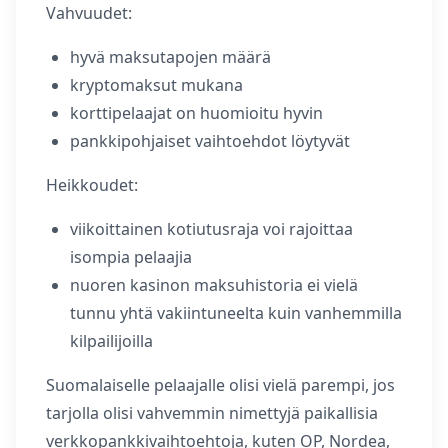
Vahvuudet:
hyvä maksutapojen määrä
kryptomaksut mukana
korttipelaajat on huomioitu hyvin
pankkipohjaiset vaihtoehdot löytyvät
Heikkoudet:
viikoittainen kotiutusraja voi rajoittaa
isompia pelaajia
nuoren kasinon maksuhistoria ei vielä
tunnu yhtä vakiintuneelta kuin vanhemmilla
kilpailijoilla
Suomalaiselle pelaajalle olisi vielä parempi, jos
tarjolla olisi vahvemmin nimettyjä paikallisia
verkkopankkivaihtoehtoja, kuten OP, Nordea,