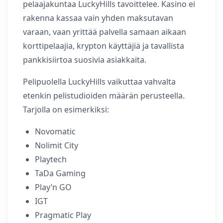
pelaajakuntaa LuckyHills tavoittelee. Kasino ei
rakenna kassaa vain yhden maksutavan
varaan, vaan yrittää palvella samaan aikaan
korttipelaajia, krypton käyttäjiä ja tavallista
pankkisiirtoa suosivia asiakkaita.
Pelipuolella LuckyHills vaikuttaa vahvalta
etenkin pelistudioiden määrän perusteella.
Tarjolla on esimerkiksi:
Novomatic
Nolimit City
Playtech
TaDa Gaming
Play’n GO
IGT
Pragmatic Play