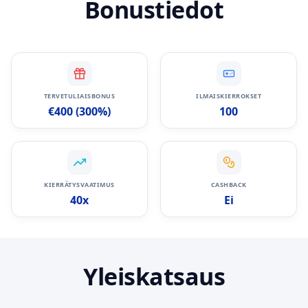
Bonustiedot
TERVETULIAISBONUS
ILMAISKIERROKSET
€400 (300%)
100
KIERRÄTYSVAATIMUS
CASHBACK
40x
Ei
Yleiskatsaus