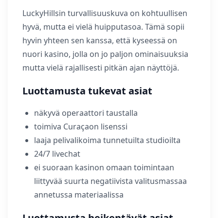
LuckyHillsin turvallisuuskuva on kohtuullisen
hyvä, mutta ei vielä huipputasoa. Tämä sopii
hyvin yhteen sen kanssa, että kyseessä on
nuori kasino, jolla on jo paljon ominaisuuksia
mutta vielä rajallisesti pitkän ajan näyttöjä.
Luottamusta tukevat asiat
näkyvä operaattori taustalla
toimiva Curaçaon lisenssi
laaja pelivalikoima tunnetuilta studioilta
24/7 livechat
ei suoraan kasinon omaan toimintaan
liittyvää suurta negatiivista valitusmassaa
annetussa materiaalissa
Luottamusta heikentävät asiat