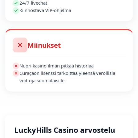
24/7 livechat
Kiinnostava VIP-ohjelma
Miinukset
Nuori kasino ilman pitkää historiaa
Curaçaon lisenssi tarkoittaa yleensä verollisia
voittoja suomalaisille
LuckyHills Casino arvostelu