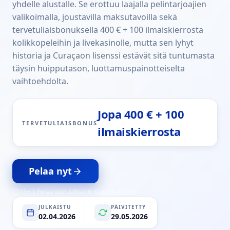
yhdelle alustalle. Se erottuu laajalla pelintarjoajien
valikoimalla, joustavilla maksutavoilla sekä
tervetuliaisbonuksella 400 € + 100 ilmaiskierrosta
kolikkopeleihin ja livekasinolle, mutta sen lyhyt
historia ja Curaçaon lisenssi estävät sitä tuntumasta
täysin huipputason, luottamuspainotteiselta
vaihtoehdolta.
Jopa 400 € + 100
TERVETULIAISBONUS
ilmaiskierrosta
Pelaa nyt
18+ | Pelaa vastuullisesti ·
GambleAware
JULKAISTU
PÄIVITETTY
02.04.2026
29.05.2026