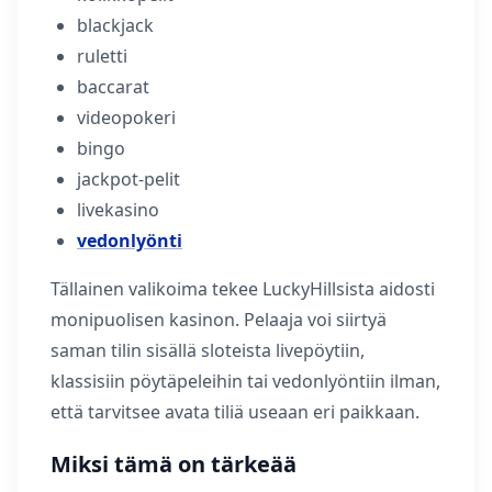
blackjack
ruletti
baccarat
videopokeri
bingo
jackpot-pelit
livekasino
vedonlyönti
Tällainen valikoima tekee LuckyHillsista aidosti
monipuolisen kasinon. Pelaaja voi siirtyä
saman tilin sisällä sloteista livepöytiin,
klassisiin pöytäpeleihin tai vedonlyöntiin ilman,
että tarvitsee avata tiliä useaan eri paikkaan.
Miksi tämä on tärkeää