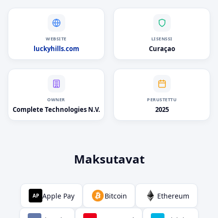
WEBSITE
LISENSSI
luckyhills.com
Curaçao
OWNER
PERUSTETTU
Complete Technologies N.V.
2025
Maksutavat
Apple Pay
Bitcoin
Ethereum
AP