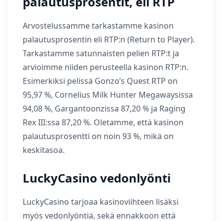
palautusprosentit, eli RTP
Arvostelussamme tarkastamme kasinon
palautusprosentin eli RTP:n (Return to Player).
Tarkastamme satunnaisten pelien RTP:t ja
arvioimme niiden perusteella kasinon RTP:n.
Esimerkiksi pelissä Gonzo’s Quest RTP on
95,97 %, Cornelius Milk Hunter Megawaysissa
94,08 %, Gargantoonzissa 87,20 % ja Raging
Rex III:ssa 87,20 %. Oletamme, että kasinon
palautusprosentti on noin 93 %, mikä on
keskitasoa.
LuckyCasino vedonlyönti
LuckyCasino tarjoaa kasinoviihteen lisäksi
myös vedonlyöntiä, sekä ennakkoon että