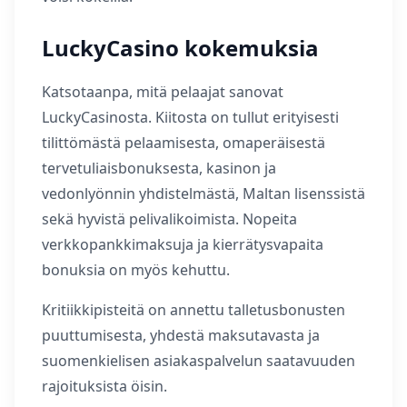
LuckyCasino kokemuksia
Katsotaanpa, mitä pelaajat sanovat
LuckyCasinosta. Kiitosta on tullut erityisesti
tilittömästä pelaamisesta, omaperäisestä
tervetuliaisbonuksesta, kasinon ja
vedonlyönnin yhdistelmästä, Maltan lisenssistä
sekä hyvistä pelivalikoimista. Nopeita
verkkopankkimaksuja ja kierrätysvapaita
bonuksia on myös kehuttu.
Kritiikkipisteitä on annettu talletusbonusten
puuttumisesta, yhdestä maksutavasta ja
suomenkielisen asiakaspalvelun saatavuuden
rajoituksista öisin.