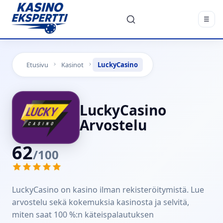
☰
Etusivu
Kasinot
LuckyCasino
LuckyCasino
Arvostelu
62
/100
LuckyCasino on kasino ilman rekisteröitymistä. Lue
arvostelu sekä kokemuksia kasinosta ja selvitä,
miten saat 100 %:n käteispalautuksen