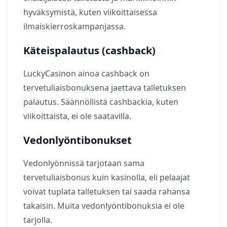
hyväksymistä, kuten viikoittaisessa
ilmaiskierroskampanjassa.
Käteispalautus (cashback)
LuckyCasinon ainoa cashback on
tervetuliaisbonuksena jaettava talletuksen
palautus. Säännöllistä cashbackia, kuten
viikoittaista, ei ole saatavilla.
Vedonlyöntibonukset
Vedonlyönnissä tarjotaan sama
tervetuliaisbonus kuin kasinolla, eli pelaajat
voivat tuplata talletuksen tai saada rahansa
takaisin. Muita vedonlyöntibonuksia ei ole
tarjolla.