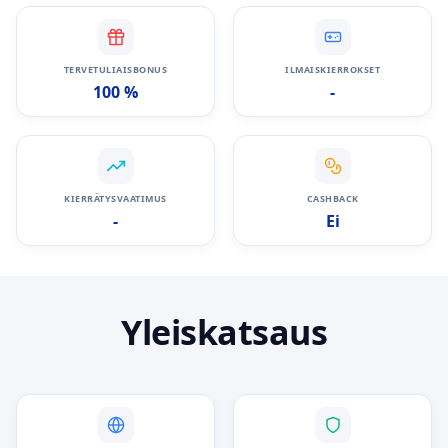
TERVETULIAISBONUS
ILMAISKIERROKSET
100 %
-
KIERRÄTYSVAATIMUS
CASHBACK
-
Ei
Yleiskatsaus