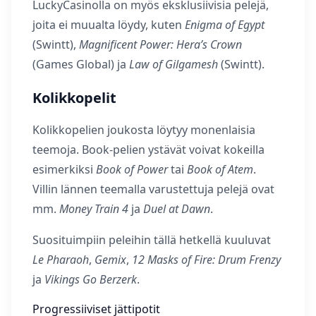
LuckyCasinolla on myös eksklusiivisia pelejä,
joita ei muualta löydy, kuten
Enigma of Egypt
(Swintt),
Magnificent Power: Hera’s Crown
(Games Global) ja
Law of Gilgamesh
(Swintt).
Kolikkopelit
Kolikkopelien joukosta löytyy monenlaisia
teemoja. Book-pelien ystävät voivat kokeilla
esimerkiksi
Book of Power
tai
Book of Atem
.
Villin lännen teemalla varustettuja pelejä ovat
mm.
Money Train 4
ja
Duel at Dawn
.
Suosituimpiin peleihin tällä hetkellä kuuluvat
Le Pharaoh
,
Gemix
,
12 Masks of Fire: Drum Frenzy
ja
Vikings Go Berzerk
.
Progressiiviset jättipotit