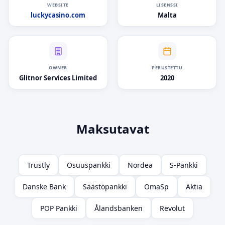
WEBSITE
LISENSSI
luckycasino.com
Malta
OWNER
PERUSTETTU
Glitnor Services Limited
2020
Maksutavat
Trustly
Osuuspankki
Nordea
S-Pankki
Danske Bank
Säästöpankki
OmaSp
Aktia
POP Pankki
Ålandsbanken
Revolut