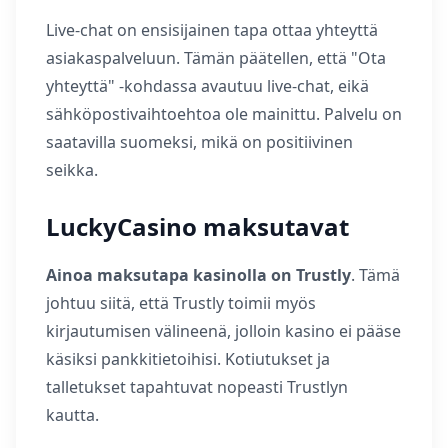
Live-chat on ensisijainen tapa ottaa yhteyttä
asiakaspalveluun. Tämän päätellen, että "Ota
yhteyttä" -kohdassa avautuu live-chat, eikä
sähköpostivaihtoehtoa ole mainittu. Palvelu on
saatavilla suomeksi, mikä on positiivinen
seikka.
LuckyCasino maksutavat
Ainoa maksutapa kasinolla on Trustly
. Tämä
johtuu siitä, että Trustly toimii myös
kirjautumisen välineenä, jolloin kasino ei pääse
käsiksi pankkitietoihisi. Kotiutukset ja
talletukset tapahtuvat nopeasti Trustlyn
kautta.