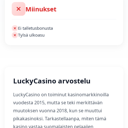
Miinukset
Ei talletusbonusta
Tylsä ulkoasu
LuckyCasino arvostelu
LuckyCasino on toiminut kasinomarkkinoilla
vuodesta 2015, mutta se teki merkittävän
muutoksen vuonna 2018, kun se muuttui
pikakasinoksi. Tarkastellaanpa, miten tämä
kasino vastaa suomalaisten pelaajien