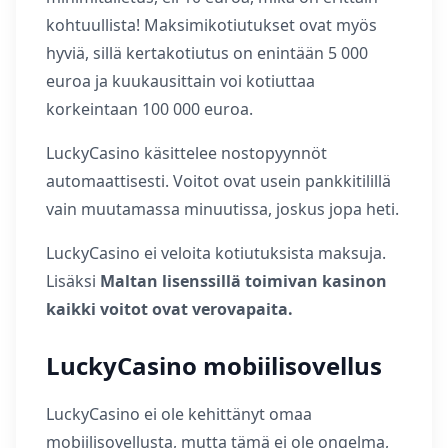
kohtuullista! Maksimikotiutukset ovat myös
hyviä, sillä kertakotiutus on enintään 5 000
euroa ja kuukausittain voi kotiuttaa
korkeintaan 100 000 euroa.
LuckyCasino käsittelee nostopyynnöt
automaattisesti. Voitot ovat usein pankkitilillä
vain muutamassa minuutissa, joskus jopa heti.
LuckyCasino ei veloita kotiutuksista maksuja.
Lisäksi
Maltan lisenssillä toimivan kasinon
kaikki voitot ovat verovapaita.
LuckyCasino mobiilisovellus
LuckyCasino ei ole kehittänyt omaa
mobiilisovellusta, mutta tämä ei ole ongelma,