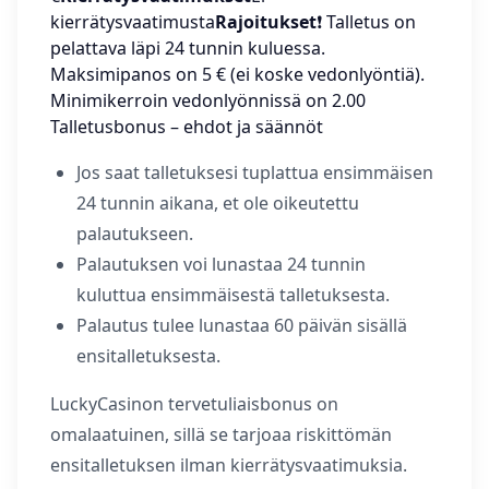
kierrätysvaatimusta
Rajoitukset
❗️ Talletus on
pelattava läpi 24 tunnin kuluessa.
Maksimipanos on 5 € (ei koske vedonlyöntiä).
Minimikerroin vedonlyönnissä on 2.00
Talletusbonus – ehdot ja säännöt
Jos saat talletuksesi tuplattua ensimmäisen
24 tunnin aikana, et ole oikeutettu
palautukseen.
Palautuksen voi lunastaa 24 tunnin
kuluttua ensimmäisestä talletuksesta.
Palautus tulee lunastaa 60 päivän sisällä
ensitalletuksesta.
LuckyCasinon tervetuliaisbonus on
omalaatuinen, sillä se tarjoaa riskittömän
ensitalletuksen ilman kierrätysvaatimuksia.