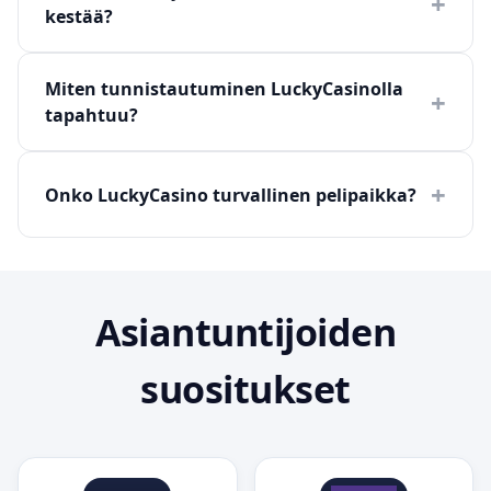
kestää?
Miten tunnistautuminen LuckyCasinolla
tapahtuu?
Onko LuckyCasino turvallinen pelipaikka?
Asiantuntijoiden
suositukset