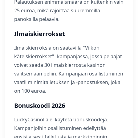
Palautuksen enimmäismäärä on kuitenkin vain
25 euroa, mikä rajoittaa suuremmilla
panoksilla pelaavia.
Ilmaiskierrokset
Ilmaiskierroksia on saatavilla "Viikon
käteiskierrokset" -kampanjassa, jossa pelaajat
voivat saada 30 ilmaiskierrosta kasinon
valitsemaan peliin. Kampanjaan osallistuminen
vaatii minimitalletuksen ja -panostuksen, joka
on 100 euroa.
Bonuskoodi 2026
LuckyCasinolla ei käytetä bonuskoodeja.
Kampanjoihin osallistuminen edellyttää
ensisijaisesti talletusta ja markkinoinnin