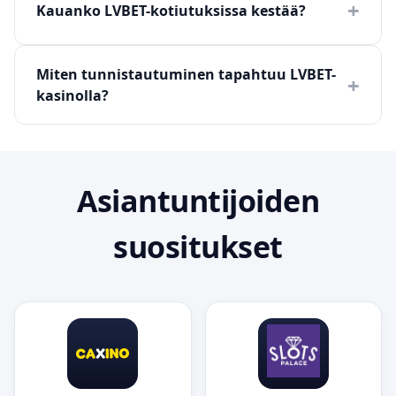
Kauanko LVBET-kotiutuksissa kestää?
Miten tunnistautuminen tapahtuu LVBET-
kasinolla?
Asiantuntijoiden
suositukset