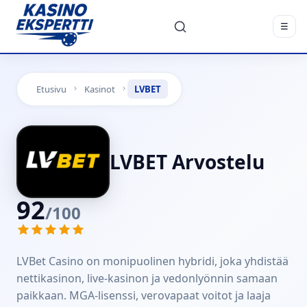
☰
Etusivu
Kasinot
LVBET
LVBET Arvostelu
92
/100
LVBet Casino on monipuolinen hybridi, joka yhdistää
nettikasinon, live-kasinon ja vedonlyönnin samaan
paikkaan. MGA-lisenssi, verovapaat voitot ja laaja