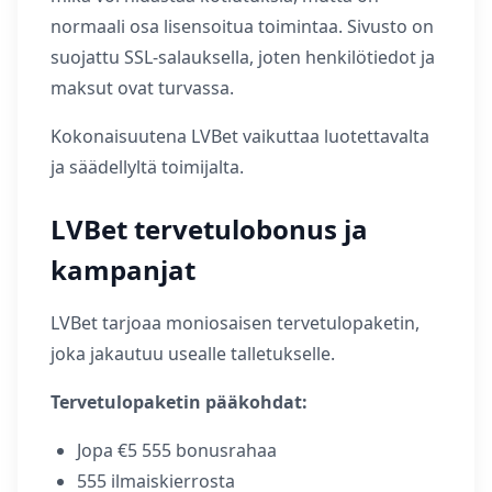
normaali osa lisensoitua toimintaa. Sivusto on
suojattu SSL-salauksella, joten henkilötiedot ja
maksut ovat turvassa.
Kokonaisuutena LVBet vaikuttaa luotettavalta
ja säädellyltä toimijalta.
LVBet tervetulobonus ja
kampanjat
LVBet tarjoaa moniosaisen tervetulopaketin,
joka jakautuu usealle talletukselle.
Tervetulopaketin pääkohdat:
Jopa €5 555 bonusrahaa
555 ilmaiskierrosta