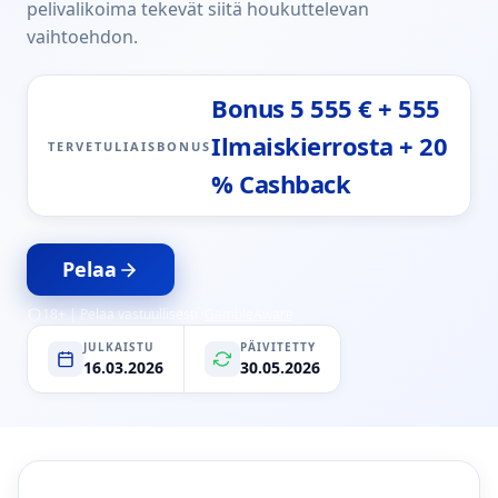
pelivalikoima tekevät siitä houkuttelevan
vaihtoehdon.
Bonus 5 555 € + 555
Ilmaiskierrosta + 20
TERVETULIAISBONUS
% Cashback
Pelaa
18+ | Pelaa vastuullisesti ·
GambleAware
JULKAISTU
PÄIVITETTY
16.03.2026
30.05.2026