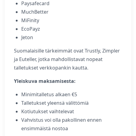
Paysafecard
MuchBetter
MiFinity
EcoPayz
Jeton
Suomalaisille tärkeimmät ovat Trustly, Zimpler
ja Euteller, jotka mahdollistavat nopeat
talletukset verkkopankin kautta.
Yleiskuva maksamisesta:
Minimitalletus alkaen €5
Talletukset yleensä välittömiä
Kotiutukset vaihtelevat
Vahvistus voi olla pakollinen ennen
ensimmäistä nostoa