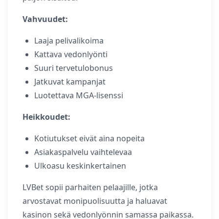
Vahvuudet:
Laaja pelivalikoima
Kattava vedonlyönti
Suuri tervetulobonus
Jatkuvat kampanjat
Luotettava MGA-lisenssi
Heikkoudet:
Kotiutukset eivät aina nopeita
Asiakaspalvelu vaihtelevaa
Ulkoasu keskinkertainen
LVBet sopii parhaiten pelaajille, jotka
arvostavat monipuolisuutta ja haluavat
kasinon sekä vedonlyönnin samassa paikassa.