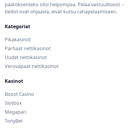
päätöksenteko olisi helpompaa. Pelaa vastuullisesti –
tiedot ovat ohjaavia, eivät kutsu rahapelaamiseen.
Kategoriat
Pikakasinot
Parhaat nettikasinot
Uudet nettikasinot
Verovapaat nettikasinot
Kasinot
Boost Casino
Slotbox
Megapari
TonyBet