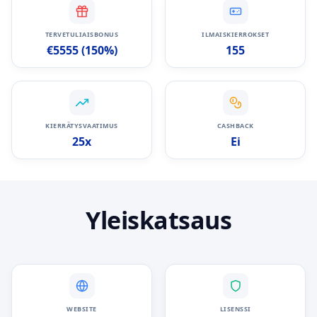
TERVETULIAISBONUS
ILMAISKIERROKSET
€5555 (150%)
155
KIERRÄTYSVAATIMUS
CASHBACK
25x
Ei
Yleiskatsaus
WEBSITE
LISENSSI