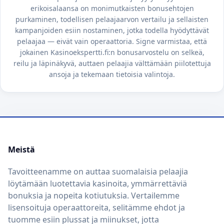
erikoisalaansa on monimutkaisten bonusehtojen
purkaminen, todellisen pelaajaarvon vertailu ja sellaisten
kampanjoiden esiin nostaminen, jotka todella hyödyttävät
pelaajaa — eivät vain operaattoria. Signe varmistaa, että
jokainen Kasinoekspertti.fi:n bonusarvostelu on selkeä,
reilu ja läpinäkyvä, auttaen pelaajia välttämään piilotettuja
ansoja ja tekemaan tietoisia valintoja.
Meistä
Tavoitteenamme on auttaa suomalaisia pelaajia
löytämään luotettavia kasinoita, ymmärrettäviä
bonuksia ja nopeita kotiutuksia. Vertailemme
lisensoituja operaattoreita, selitämme ehdot ja
tuomme esiin plussat ja miinukset, jotta